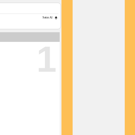
Satın Al
1