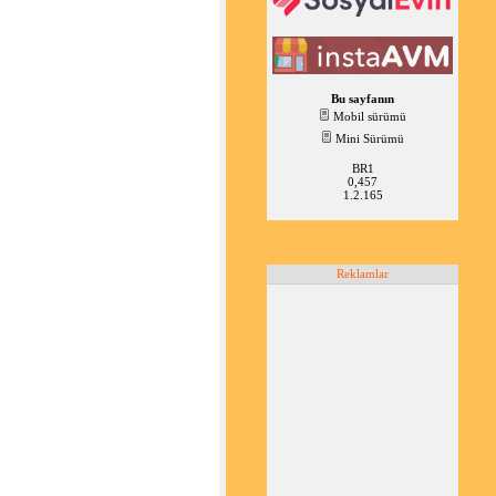
Bu sayfanın
Mobil sürümü
Mini Sürümü
BR1
0,457
1.2.165
Reklamlar