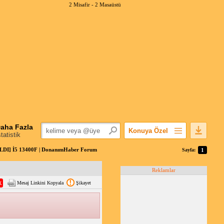
2 Misafir -
2 Masaüstü
aha Fazla
Konuya Özel
statistik
Favorilerime Ekle
LDI] İ5 13400F | DonanımHaber Forum
Sayfa:
1
Konuyu Açandan
Reklamlar
Popüler Mesajlar
Mesaj Linkini Kopyala
Şikayet
Linkli Mesajlar
Yazdır
E-Posta Aboneliği
Konuyu Gizle