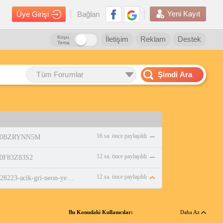
Yeni Kayıt
Üye Girişi
Bağlan
Koyu
İletişim
Reklam
Destek
Tema
Tüm Forumlar
Şimdi Ara
16 sa. önce paylaşıldı
p/B0BZRYNN5M
12 sa. önce paylaşıldı
/B0F83Z83S2
12 sa. önce paylaşıldı
https://www.n11.com/urun/jump-28223-acik-gri-neon-yesil-cim-hali-saha-krampon-futbol-ayakkabisi-37895229?numara=38&amp;magaza=korayspor
Bu Konudaki Kullanıcılar:
Daha Az