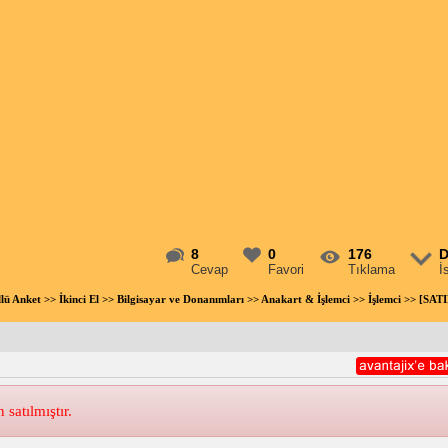
8
0
176
D
Cevap
Favori
Tıklama
İ
llü Anket
>>
İkinci El
>>
Bilgisayar ve Donanımları
>>
Anakart & İşlemci
>>
İşlemci
>> [SATI
atılmıştır.