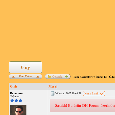
0 oy
Öne Çıkar
Cevapla
Tüm Forumlar
>>
İkinci El - Ödü
Giriş
Mesaj
Domatore
30 Kasım 2025 20:49:52
Konu Sahibi
Teğmen
Satıldı!
Bu ürün DH Forum üzerinden s