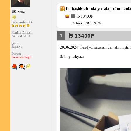
Bu başlık altında yer alan tüm ilanla
163 Mesaj
İ5 13400F
1
Referanslar: 13
30 Kasım 2025 20:49
Katılım Zamanı
1
İ5 13400F
24 Ocak 2016
Şehir
Sakarya
20.06.2024 Trendyol satıcısından alınmıştır f
Durum
Sakarya akyazı
Forumda değil