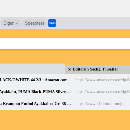
Diğer
Speedtest
Editörün Seçtiği Fırsatlar
adidas Erkek PARK ST Ayakkabı CBLACK/CBLACK/OWHITE 44 2/3 : Amazon.com.tr: Moda
https://www.amazon.com.tr/d
PUMA BELLA DONNA DayINight Kadın Spor Ayakkabı, PUMA Black-PUMA Silver, 35.5 : Amazon.com.tr: Moda
https://www.amazon.com.tr/dp
Jump 28223 Açık Gri - Neon Yeşil Çim Halı Saha Krampon Futbol Ayakkabısı Gri 38 Fiyatları ve Özellikleri