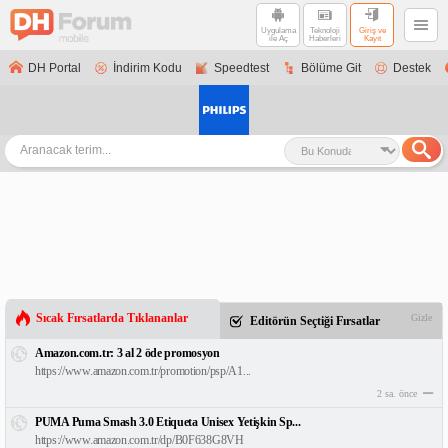
Uygulama
Teknoloji
Giriş ve
ile Aç
Haberleri
Kayıt
DH Portal
İndirim Kodu
Speedtest
Bölüme Git
Destek
Sıcak Fırsatlarda Tıklananlar
Gizle
Editörün Seçtiği Fırsatlar
Amazon.com.tr: 3 al 2 öde promosyon
https://www.amazon.com.tr/promotion/psp/A1...
2 sa. önce
PUMA Puma Smash 3.0 Etiqueta Unisex Yetişkin Sp...
https://www.amazon.com.tr/dp/B0F638G8VH