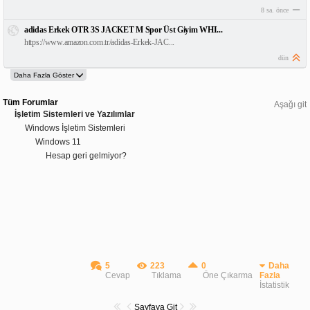
8 sa. önce
adidas Erkek OTR 3S JACKET M Spor Üst Giyim WHI...
https://www.amazon.com.tr/adidas-Erkek-JAC...
dün
Tüm Forumlar
Aşağı git
İşletim Sistemleri ve Yazılımlar
Windows İşletim Sistemleri
Windows 11
Hesap geri gelmiyor?
5
223
0
Daha
Cevap
Tıklama
Öne Çıkarma
Fazla
İstatistik
Sayfaya Git