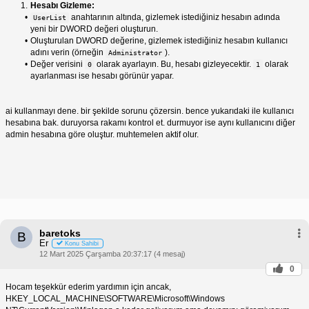
Hesabı Gizleme:
anahtarının altında, gizlemek istediğiniz hesabın adında
UserList
yeni bir DWORD değeri oluşturun.
Oluşturulan DWORD değerine, gizlemek istediğiniz hesabın kullanıcı
adını verin (örneğin
).
Administrator
Değer verisini
olarak ayarlayın. Bu, hesabı gizleyecektir.
olarak
0
1
ayarlanması ise hesabı görünür yapar.
ai kullanmayı dene. bir şekilde sorunu çözersin. bence yukarıdaki ile kullanıcı
hesabına bak. duruyorsa rakamı kontrol et. durmuyor ise aynı kullanıcını diğer
admin hesabına göre oluştur. muhtemelen aktif olur.
baretoks
B
Er
Konu Sahibi
12 Mart 2025 Çarşamba 20:37:17 (4 mesaj)
0
Hocam teşekkür ederim yardımın için ancak,
HKEY_LOCAL_MACHINE\SOFTWARE\Microsoft\Windows