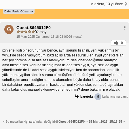
vitaNera, 13 yıl önce
Guest-8645012F0
G
Yarbay
15 Mart 2025 Cumartesi 15:18:03 (6096 mesaj)
0
izinlerle ilgili bir sorunun var bence. aynı sorunu lisanslı, yeni yüklenmiş bir
win11'de sesde yaşıyordum. bazı açılışlarda ses sürücüleri aygıt yönetici felan
her şey normnal olsa bile ses alamıyordum. sesi onar dediğimde onarıyor
ama mesela ses ikonuna tıkladığımda iki adet ses aygıtı, aynı şekilde aygıt
yöneticisnde de iki adet sesd aygıtı listeleniyor. ben de onarımdan sonra ilk
yüklenen aygıtları silerek sorunu çözmüştüm. öbür türlü yetki ayarlarıyla biraz
cebelleştim ama istediğim sonucu alamadım. böyle daha kolay oldu. bence
bir dahakine regedit ayarlarını backup al. geri yüklemeke, sonra uğraşmaktan
daha kolay olur. manuel eklemeyi denemedin mi? dene bakalım n e olacak.
B
baretoks
kullanıcısına yanıt
< Bu mesaj bu kişi tarafından değiştirildi
Guest-8645012F0
--
15 Mart 2025; 15:18:25
>