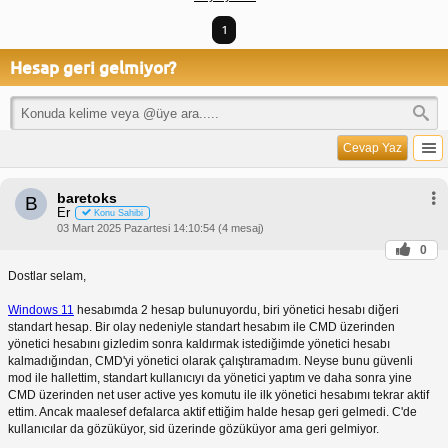
1
Hesap geri gelmiyor?
Cevap Yaz
baretoks
B
Er
Konu Sahibi
03 Mart 2025 Pazartesi 14:10:54 (4 mesaj)
0
Dostlar selam,
Windows 11
hesabımda 2 hesap bulunuyordu, biri yönetici hesabı diğeri
standart hesap. Bir olay nedeniyle standart hesabım ile CMD üzerinden
yönetici hesabını gizledim sonra kaldırmak istediğimde yönetici hesabı
kalmadığından, CMD'yi yönetici olarak çalıştıramadım. Neyse bunu güvenli
mod ile hallettim, standart kullanıcıyı da yönetici yaptım ve daha sonra yine
CMD üzerinden net user active yes komutu ile ilk yönetici hesabımı tekrar aktif
ettim. Ancak maalesef defalarca aktif ettiğim halde hesap geri gelmedi. C'de
kullanıcılar da gözüküyor, sid üzerinde gözüküyor ama geri gelmiyor.