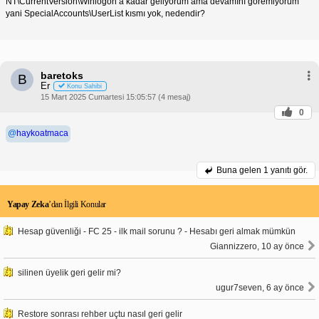
NT\CurrentVersion\Winlogon a kadar geliyorum ama devamını göremiyorum
yani SpecialAccounts\UserList kısmı yok, nedendir?
baretoks
B
Er
Konu Sahibi
15 Mart 2025 Cumartesi 15:05:57 (4 mesaj)
0
@
haykoatmaca
Buna gelen
1 yanıtı gör.
Yapay Zeka
’dan İlgili Konular
Hesap güvenliği - FC 25 - ilk mail sorunu ? - Hesabı geri almak mümkün
Giannizzero, 10 ay önce
silinen üyelik geri gelir mi?
ugur7seven, 6 ay önce
Restore sonrası rehber uçtu nasıl geri gelir