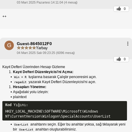
03 Mart 2025 Pazartesi 14:11:04 (4 mesaj)
0
++
Guest-8645012F0
G
Yarbay
04 Mart 2025 Salı 09:23:25 (6096 mesaj)
0
Kayıt Defteri Üzerinden Hesap Gizleme
Kayıt Defteri Düzenleyicisi'ni Açma:
tuşlarına basarak Çalıştır penceresini açın.
Win + R
yazarak Kayıt Defteri Düzenleyicisi'ni açın.
regedit
Hesapları Yönetme:
Aşağıdaki yolu izleyin:
plaintext
Kod 
Yığını:
HKEY_LOCAL_MACHINE\SOFTWARE\Microsoft\Windows 
NT\CurrentVersion\Winlogon\SpecialAccounts\UserList
anahtarını seçin. Eğer bu anahtar yoksa, sağ tıklayarak yeni
UserList
bir
anahtarı oluşturabilirsiniz.
UserList