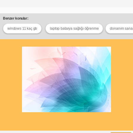
Benzer konular:
windows 11 kaç gb
laptop batarya sağlığı öğrenme
donanım sanall