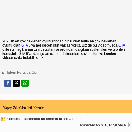
2025'in en çok beklenen oyunlarından birisi olan hatta en çok beklenen
oyunu olan
GTA 6
'ya her geçen gün yaklaşıyoruz. Biz de bu videomuzda
GTA
6 ile ilgili açıklanan tüm detayları ve ardından da çıkan söylentileri ve teorileri
konuştuk. GTA 6'ya dair şu an için tüm bilinenleri, söylentileri ve teorileri
videomuzda bulabilirsiniz.
Haberi Portalda Gör
Yapay Zeka
’dan İlgili Konular
sunularda kullanılan bu adamın bi adı var mı ?
emrecansahin11, 14 yıl önce