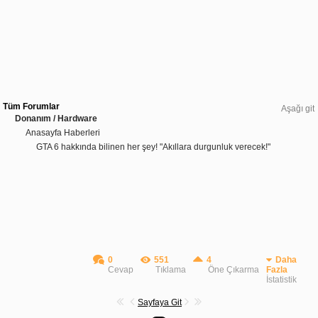
Tüm Forumlar
Aşağı git
Donanım / Hardware
Anasayfa Haberleri
GTA 6 hakkında bilinen her şey! "Akıllara durgunluk verecek!"
0
551
4
Daha
Cevap
Tıklama
Öne Çıkarma
Fazla
İstatistik
Sayfaya Git