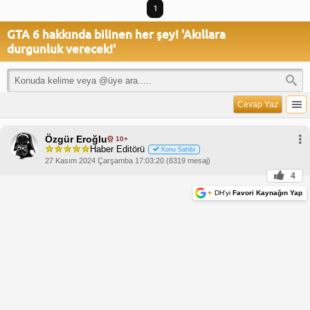
1
GTA 6 hakkında bilinen her şey! 'Akıllara
durgunluk verecek!'
Cevap Yaz
Özgür Eroğlu
10+
Haber Editörü
Konu Sahibi
27 Kasım 2024 Çarşamba 17:03:20 (8319 mesaj)
4
+
DH'yi
Favori Kaynağın Yap