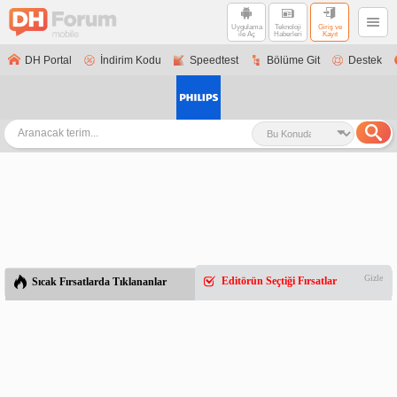
Uygulama
Teknoloji
Giriş ve
ile Aç
Haberleri
Kayıt
DH Portal
İndirim Kodu
Speedtest
Bölüme Git
Destek
Gizle
Editörün Seçtiği Fırsatlar
Sıcak Fırsatlarda Tıklananlar