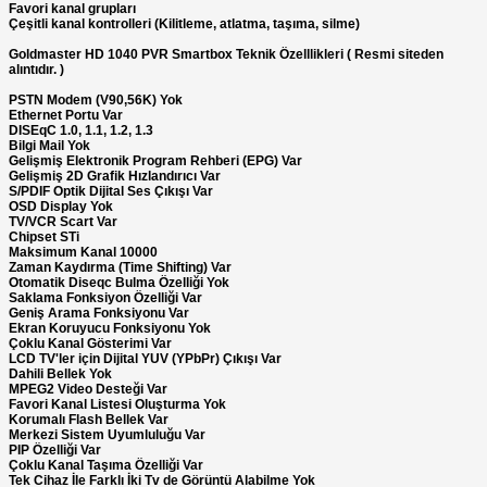
Favori kanal grupları
Çeşitli kanal kontrolleri (Kilitleme, atlatma, taşıma, silme)
Goldmaster HD 1040 PVR Smartbox Teknik Özelllikleri ( Resmi siteden
alıntıdır. )
PSTN Modem (V90,56K) Yok
Ethernet Portu Var
DISEqC 1.0, 1.1, 1.2, 1.3
Bilgi Mail Yok
Gelişmiş Elektronik Program Rehberi (EPG) Var
Gelişmiş 2D Grafik Hızlandırıcı Var
S/PDIF Optik Dijital Ses Çıkışı Var
OSD Display Yok
TV/VCR Scart Var
Chipset STi
Maksimum Kanal 10000
Zaman Kaydırma (Time Shifting) Var
Otomatik Diseqc Bulma Özelliği Yok
Saklama Fonksiyon Özelliği Var
Geniş Arama Fonksiyonu Var
Ekran Koruyucu Fonksiyonu Yok
Çoklu Kanal Gösterimi Var
LCD TV'ler için Dijital YUV (YPbPr) Çıkışı Var
Dahili Bellek Yok
MPEG2 Video Desteği Var
Favori Kanal Listesi Oluşturma Yok
Korumalı Flash Bellek Var
Merkezi Sistem Uyumluluğu Var
PIP Özelliği Var
Çoklu Kanal Taşıma Özelliği Var
Tek Cihaz İle Farklı İki Tv de Görüntü Alabilme Yok