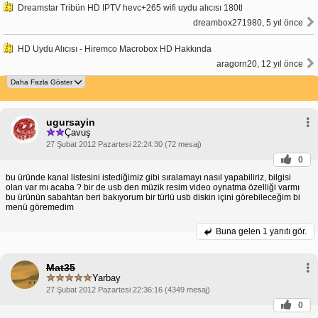
Dreamstar Tribün HD IPTV hevc+265 wifi uydu alıcısı 180tl
dreambox271980, 5 yıl önce
HD Uydu Alıcısı - Hiremco Macrobox HD Hakkında
aragorn20, 12 yıl önce
ugursayin
Çavuş
27 Şubat 2012 Pazartesi 22:24:30 (72 mesaj)
0
bu üründe kanal listesini istediğimiz gibi sıralamayı nasıl yapabiliriz, bilgisi
olan var mı acaba ? bir de usb den müzik resim video oynatma özelliği varmı
bu ürünün sabahtan beri bakıyorum bir türlü usb diskin içini görebileceğim bi
menü göremedim
Buna gelen
1 yanıtı gör.
Mat35
Yarbay
27 Şubat 2012 Pazartesi 22:36:16 (4349 mesaj)
0