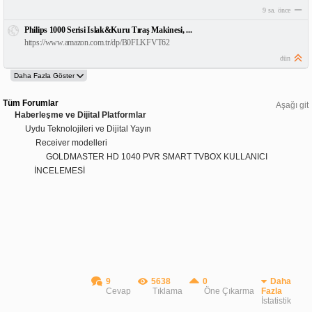
9 sa. önce
Philips 1000 Serisi Islak&Kuru Tıraş Makinesi, ...
https://www.amazon.com.tr/dp/B0FLKFVT62
dün
Tüm Forumlar
Aşağı git
Haberleşme ve Dijital Platformlar
Uydu Teknolojileri ve Dijital Yayın
Receiver modelleri
GOLDMASTER HD 1040 PVR SMART TVBOX KULLANICI
İNCELEMESİ
9
5638
0
Daha
Cevap
Tıklama
Öne Çıkarma
Fazla
İstatistik