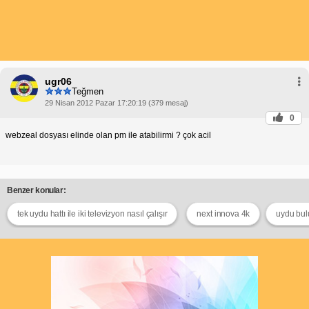
ugr06
Teğmen
29 Nisan 2012 Pazar 17:20:19 (379 mesaj)
0
webzeal dosyası elinde olan pm ile atabilirmi ? çok acil
Benzer konular:
tek uydu hattı ile iki televizyon nasıl çalışır
next innova 4k
uydu bul