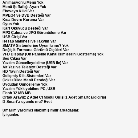
Animasyonlu Menü Yok
Menü Şeffaflığı Ayarı Yok
Ebeveyn Kilidi Var
MPEG4 ve DVB Desteği Var
Kısa Devre Koruma Var
Oyun Yok
Kart Okuyucu Desteği Var
MP3 Çalma ve JPG Görüntüleme Var
USB Girişi Var
Hesap Makinesi ve Takvim Var
SMATV Sistemlerine Uyumlu mu? Yok
Değişik Formatta Görüntü Ölçüleri Var
VFD Display (Ön Panelde Kanal İsimleerini Gösterme) Yok
Ses Çıkışı Var
Yazılım Güncelleyebilme (USB ile) Var
Alt Yazı ve Teletext Desteği Var
HD Yayın Desteği Var
Gelişmiş Kilit Sistemleri Var
Çoklu Dilde Menü Desdeği Var
Uydudan Güncelleme Yok
Yazılım Yükleyebilme PC, USB
Flash 32 MB MB
Ortak Arayüz 2 Adet CI Modül Girişi 1 Adet Smartcard girişi
D-Smart'a uyumlu mu? Evet
Umarım yardımcı olabilmişimdir arkadaşlar.
İyi günler.