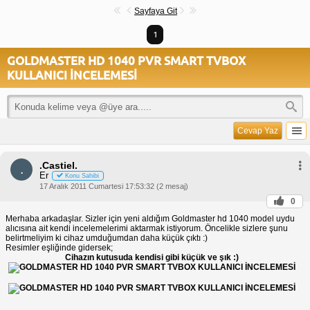
Sayfaya Git
1
GOLDMASTER HD 1040 PVR SMART TVBOX
KULLANICI İNCELEMESİ
Cevap Yaz
.Castiel.
.
Er
Konu Sahibi
17 Aralık 2011 Cumartesi 17:53:32 (2 mesaj)
0
Merhaba arkadaşlar. Sizler için yeni aldığım Goldmaster hd 1040 model uydu
alıcısına ait kendi incelemelerimi aktarmak istiyorum. Öncelikle sizlere şunu
belirtmeliyim ki cihaz umduğumdan daha küçük çıktı :)
Resimler eşliğinde gidersek;
Cihazın kutusuda kendisi gibi küçük ve şık :)