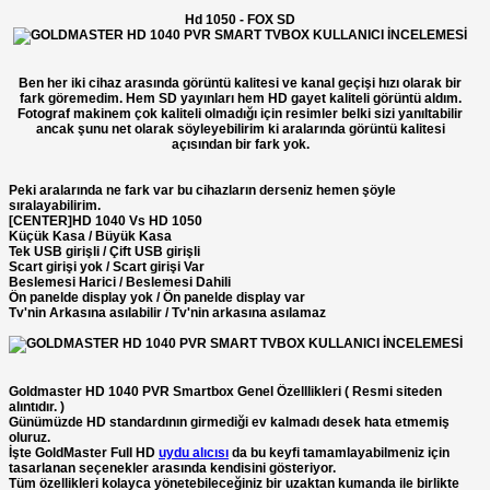
Hd 1050 - FOX SD
Ben her iki cihaz arasında görüntü kalitesi ve kanal geçişi hızı olarak bir
fark göremedim. Hem SD yayınları hem HD gayet kaliteli görüntü aldım.
Fotograf makinem çok kaliteli olmadığı için resimler belki sizi yanıltabilir
ancak şunu net olarak söyleyebilirim ki aralarında görüntü kalitesi
açısından bir fark yok.
Peki aralarında ne fark var bu cihazların derseniz hemen şöyle
sıralayabilirim.
[CENTER]HD 1040 Vs HD 1050
Küçük Kasa / Büyük Kasa
Tek USB girişli / Çift USB girişli
Scart girişi yok / Scart girişi Var
Beslemesi Harici / Beslemesi Dahili
Ön panelde display yok / Ön panelde display var
Tv'nin Arkasına asılabilir / Tv'nin arkasına asılamaz
Goldmaster HD 1040 PVR Smartbox Genel Özelllikleri ( Resmi siteden
alıntıdır. )
Günümüzde HD standardının girmediği ev kalmadı desek hata etmemiş
oluruz.
İşte GoldMaster Full HD
uydu alıcısı
da bu keyfi tamamlayabilmeniz için
tasarlanan seçenekler arasında kendisini gösteriyor.
Tüm özellikleri kolayca yönetebileceğiniz bir uzaktan kumanda ile birlikte