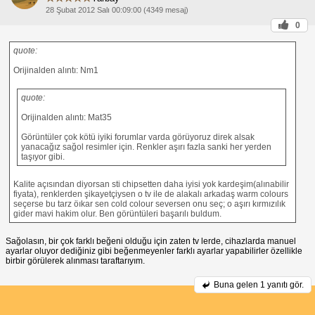
28 Şubat 2012 Salı 00:09:00 (4349 mesaj)
0
quote:
Orijinalden alıntı: Nm1
quote:
Orijinalden alıntı: Mat35
Görüntüler çok kötü iyiki forumlar varda görüyoruz direk alsak
yanacağız sağol resimler için. Renkler aşırı fazla sanki her yerden
taşıyor gibi.
Kalite açısından diyorsan sti chipsetten daha iyisi yok kardeşim(alınabilir
fiyata), renklerden şikayetçiysen o tv ile de alakalı arkadaş warm colours
seçerse bu tarz öıkar sen cold colour seversen onu seç; o aşırı kırmızılık
gider mavi hakim olur. Ben görüntüleri başarılı buldum.
Sağolasın, bir çok farklı beğeni olduğu için zaten tv lerde, cihazlarda manuel
ayarlar oluyor dediğiniz gibi beğenmeyenler farklı ayarlar yapabilirler özellikle
birbir görülerek alınması taraftarıyım.
Buna gelen
1 yanıtı gör.