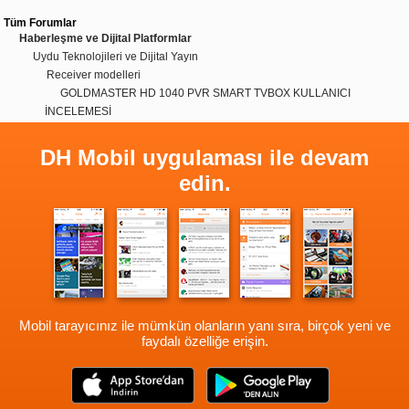
Tüm Forumlar
Haberleşme ve Dijital Platformlar
Uydu Teknolojileri ve Dijital Yayın
Receiver modelleri
GOLDMASTER HD 1040 PVR SMART TVBOX KULLANICI
İNCELEMESİ
DH Mobil uygulaması ile devam
edin.
Mobil tarayıcınız ile mümkün olanların yanı sıra, birçok yeni ve
faydalı özelliğe erişin.