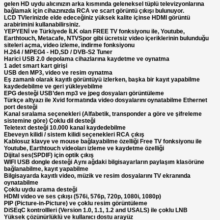
gelen HD uydu alıcınızın arka kısmında geleneksel tüplü televizyonlarına
bağlamak için cihazınızda RCA ve scart görüntü çıkışı bulunuyor.
LCD TVlerinizde elde edeceğiniz yüksek kalite içinse HDMI görüntü
arabirimini kullanabilirsiniz.
YEPYENİ ve Türkiyede İLK olan FREE TV fonksiyonu ile, Youtube,
Earthtouch, Metacafe, NTVSpor gibi ücretsiz video içeriklerinin bulunduğu
siteleri açma, video izleme, indirme fonksiyonu
H.264 / MPEG4 - HD,SD / DVB-S2 Tuner
Harici USB 2.0 depolama cihazlarına kaydetme ve oynatma
1 adet smart kart girişi
USB den MP3, video ve resim oynatma
Eş zamanlı olarak kayıtlı görüntüyü izlerken, başka bir kayıt yapabilme
kaydedebilme ve geri yükleyebilme
EPG desteği USB’den mp3 ve jpeg dosyaları görüntüleme
Türkçe altyazı ile Xvid formatında video dosyalarını oynatabilme Ethernet
port desteği
Kanal sıralama seçenekleri (Alfabetik, transponder a göre ve şifreleme
sistemine göre) Çoklu dil desteği
Teletext desteği 10.000 kanal kaydedebilme
Ebeveyn kilidi / sistem kilidi seçenekleri RCA çıkış
Kablosuz klavye ve mouse bağlayabilme özelliği Free TV fonksiyonu ile
Youtube, Earthtouch videoları izleme ve kaydetme özelliği
Dijital ses(SPDIF) için optik çıkış
WIFI USB dongle desteği Aynı ağdaki bilgisayarların paylaşım klasörüne
bağlanabilme, kayıt yapabilme
Bilgisayarda kayıtlı video, müzik ve resim dosyalarını TV ekranında
oynatabilme
Çoklu uydu arama desteği
HDMI video ve ses çıkışı (576i, 576p, 720p, 1080i, 1080p)
PIP (Picture-in-Picture) ve çoklu resim görüntüleme
DiSEqC kontrollleri (Version 1.0, 1.1, 1.2 and USALS) ile çoklu LNB
Yüksek çözünürlüklü ve kullanıcı dostu arayüz