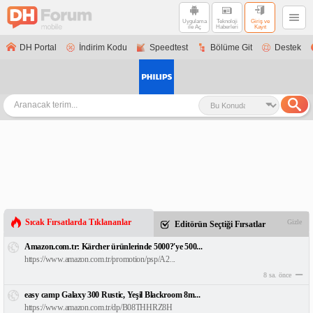
Uygulama
Teknoloji
Giriş ve
ile Aç
Haberleri
Kayıt
DH Portal
İndirim Kodu
Speedtest
Bölüme Git
Destek
Sıcak Fırsatlarda Tıklananlar
Gizle
Editörün Seçtiği Fırsatlar
Amazon.com.tr: Kärcher ürünlerinde 5000?'ye 500...
https://www.amazon.com.tr/promotion/psp/A2...
8 sa. önce
easy camp Galaxy 300 Rustic, Yeşil Blackroom 8m...
https://www.amazon.com.tr/dp/B08THHRZ8H