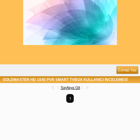
Cevap Yaz
GOLDMASTER HD 1040 PVR SMART TVBOX KULLANICI İNCELEMESİ
Sayfaya Git
1