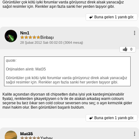
Görüntüler çok kötü iyiki forumlar varda görüyoruz direk alsak yanacağız
sağol resimler için. Renkler aşırı fazla sanki her yerden taşıyor gibi.
Buna gelen
1 yanıtı gör.
Nm1
Binbaşı
28 Şubat 2012 Salı 00:02:03 (3064 mesaj)
0
quote:
Orijinalden alıntı: Mat35
Görüntüler çok kötü iyiki forumlar varda görüyoruz direk alsak yanacağız
sağol resimler için. Renkler aşırı fazla sanki her yerden taşıyor gibi.
Kalite açısından diyorsan sti chipsetten daha iyisi yok kardeşim(alınabilir
fiyata), renklerden şikayetçiysen o tv ile de alakalı arkadaş warm colours
seçerse bu tarz öıkar sen cold colour seversen onu seç; o aşırı kırmızılık gider
mavi hakim olur. Ben görüntüleri başarılı buldum.
Buna gelen
1 yanıtı gör.
Mat35
Yarbay