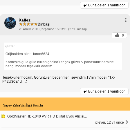
Buna gelen
1 yanıtı gör.
Xallez
Binbaşı
28 Aralık 2011 Çarşamba 15:33:19 (2790 mesaj)
0
quote:
Orijinalden alıntı: turan6624
Kardeşim güle güle kullan görüntüler çok güzel tv panasonic heralde
hangi modeli teşekkür ederim...
Teşekkürler hocam. Görüntüleri beğenmeni sevindim.Tv'nin modeli "TX-
P42U30E" dir. :)
Buna gelen
1 yanıtı gör.
Yapay Zeka
’dan İlgili Konular
GoldMaster HD-1040 PVR HD Dijital Uydu Alıcısı...
iclever, 12 yıl önce