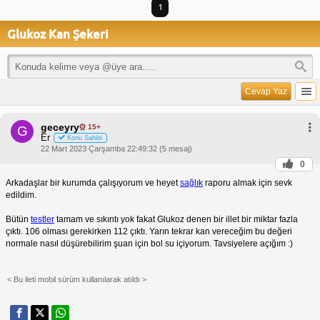
1
Glukoz Kan Şekeri
Cevap Yaz
geceyry
15+
G
Er
Konu Sahibi
22 Mart 2023 Çarşamba 22:49:32 (5 mesaj)
0
Arkadaşlar bir kurumda çalışıyorum ve heyet
sağlık
raporu almak için sevk
edildim.
Bütün
testler
tamam ve sıkıntı yok fakat Glukoz denen bir illet bir miktar fazla
çıktı. 106 olması gerekirken 112 çıktı. Yarın tekrar kan vereceğim bu değeri
normale nasıl düşürebilirim şuan için bol su içiyorum. Tavsiyelere açığım :)
< Bu ileti mobil sürüm kullanılarak atıldı >