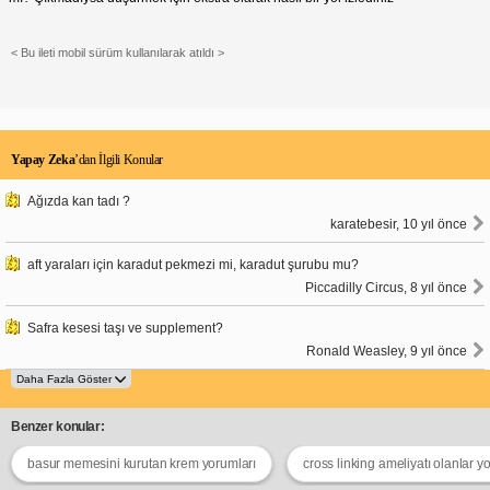
< Bu ileti mobil sürüm kullanılarak atıldı >
Yapay Zeka
’dan İlgili Konular
Ağızda kan tadı ?
karatebesir, 10 yıl önce
aft yaraları için karadut pekmezi mi, karadut şurubu mu?
Piccadilly Circus, 8 yıl önce
Safra kesesi taşı ve supplement?
Ronald Weasley, 9 yıl önce
Benzer konular:
basur memesini kurutan krem yorumları
cross linking ameliyatı olanlar y