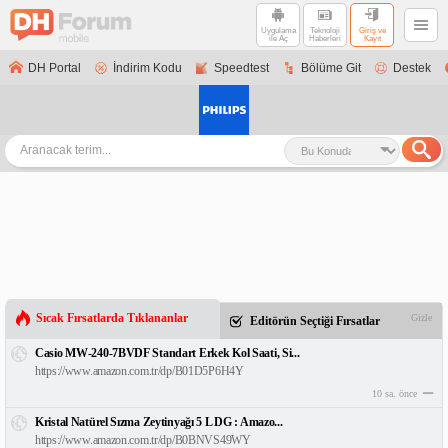
Uygulama
Teknoloji
Giriş ve
ile Aç
Haberleri
Kayıt
DH Portal
İndirim Kodu
Speedtest
Bölüme Git
Destek
Sıcak Fırsatlarda Tıklananlar
Gizle
Editörün Seçtiği Fırsatlar
Casio MW-240-7BVDF Standart Erkek Kol Saati, Si...
https://www.amazon.com.tr/dp/B01D5P6H4Y
10 sa. önce
Kristal Natürel Sızma Zeytinyağı 5 L DG : Amazo...
https://www.amazon.com.tr/dp/B0BNVS49WY