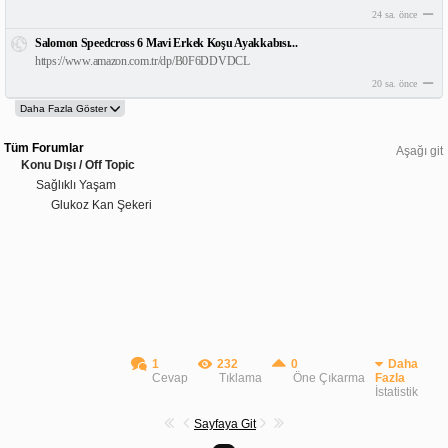
24 sa. önce
Salomon Speedcross 6 Mavi Erkek Koşu Ayakkabısı...
https://www.amazon.com.tr/dp/B0F6DDVDCL
20 sa. önce
Tüm Forumlar
Aşağı git
Konu Dışı / Off Topic
Sağlıklı Yaşam
Glukoz Kan Şekeri
1
232
0
Daha
Cevap
Tıklama
Öne Çıkarma
Fazla
İstatistik
Sayfaya Git