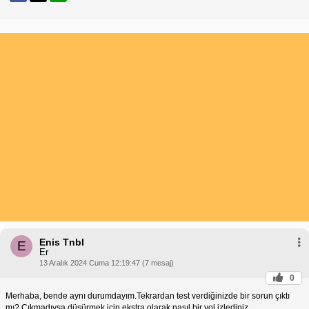
Enis Tnbl
E
Er
13 Aralık 2024 Cuma 12:19:47 (7 mesaj)
0
Merhaba, bende aynı durumdayım.Tekrardan test verdiğinizde bir sorun çıktı
mı? Çıkmadıysa düşürmek için ekstra olarak nasıl bir yol izlediniz