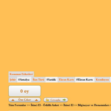
Konunun Etiketleri
Şehir
#Antalya
İlan Türü
#Satılık
Ekran Kartı
#Ekran Kartı
Kondisyon
0 oy
Öne Çıkar
Cevapla
Tüm Forumlar
>>
İkinci El - Ödüllü Anket
>>
İkinci El
>>
Bilgisayar ve Donanımları