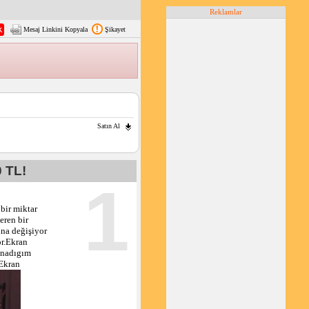
Reklamlar
Mesaj Linkini Kopyala
Şikayet
Satın Al
 TL!
1
bir miktar
eren bir
na değişiyor
or.Ekran
ynadıgım
Ekran