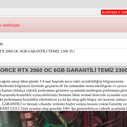
atılmıştır.
r;
X 2060 OC 6GB GARANTİLİ TEMİZ 2300 TL!
ORCE RTX 2060 OC 6GB GARANTİLİ TEMİZ 2300
ağımı sanıp fakat günde 3 4 saat başında anca vakit ayırabildiğim bilgisayarımı
itlerimi bilgisayar üzerinde geçirsem de bir zamandan sonra sıkıldıgımı ve ayrıca 
an kartım oldukça yüksek performans gösteren oyunlarda muhteşem performans göst
yarında kesinlikle oynayabilirsiniz.Isınması falan normal derecede oyundan oyu
 performansı kesinlikle etkilemiyor ya da fps drop gibi birşey söz konusu olmuy
L GARANTİLİ ve faturalı cihazdır. tertemiz hiçbir sorunu kusuru yoktur.Genelde o
 GTA 5 Türü oyunlar olup genelde 100+ fps gösterebiliyor yüksek ayarlarda.