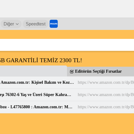
Diğer
Speedtest
B GARANTİLİ TEMİZ 2300 TL!
Editörün Seçtiği Fırsatlar
Balen's Beeauty Saf Papatya Hidrosolü 250 ml : Amazon.com.tr: Kişisel Bakım ve Kozmetik
https://www.amazon.com.tr/d
LEGO DC Superman Robotu, Lex Luthor’a Karşı 76302-6 Yaş ve Üzeri Süper Kahraman Sevenler için Yaratıcı Oyuncak Yapım Seti, Doğum Günü Hediyesi (120 Parça) : Amazon.com.tr: Oyuncak
https://www.amazon.com.tr/dp
Salomon Speedcross 6 Mavi Erkek Koşu Ayakkabısı - L47765800 : Amazon.com.tr: Moda
https://www.amazon.com.tr/d