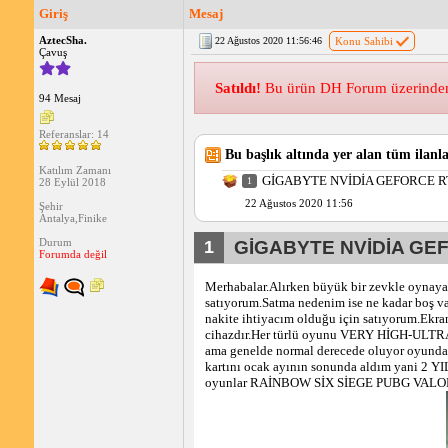
Giriş
Mesaj
AztecSha.
22 Ağustos 2020 11:56:46
Konu Sahibi
Çavuş
Satıldı!
Bu ürün DH Forum üzerinden s
94 Mesaj
Referanslar: 14
Bu başlık altında yer alan tüm ilanla
Katılım Zamanı
GİGABYTE NVİDİA GEFORCE RT
1
28 Eylül 2018
22 Ağustos 2020 11:56
Şehir
Antalya,Finike
Durum
1
GİGABYTE NVİDİA GEF
Forumda değil
Merhabalar.Alırken büyük bir zevkle oynayac
satıyorum.Satma nedenim ise ne kadar boş vak
nakite ihtiyacım olduğu için satıyorum.Ekr
cihazdır.Her türlü oyunu VERY HİGH-ULTRA a
ama genelde normal derecede oluyor oyundaki
kartını ocak ayının sonunda aldım yani 2 YI
oyunlar RAİNBOW SİX SİEGE PUBG VALORANT