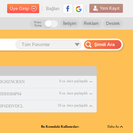
Yeni Kayıt
Üye Girişi
Bağlan
Koyu
İletişim
Reklam
Destek
Tema
Tüm Forumlar
Şimdi Ara
8 sa. önce paylaşıldı
p/B0GHZNCRXN
8 sa. önce paylaşıldı
/B0DHSB4P94
10 sa. önce paylaşıldı
p/B0F6DDVDCL
Bu Konudaki Kullanıcılar:
Daha Az