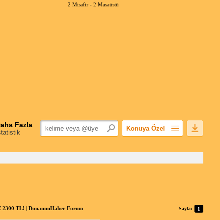
2 Misafir -
2 Masaüstü
aha Fazla
Konuya Özel
statistik
Favorilerime Ekle
Konuyu Açandan
Popüler Mesajlar
Linkli Mesajlar
Yazdır
E-Posta Aboneliği
300 TL! | DonanımHaber Forum
Sayfa:
1
Konuyu Gizle