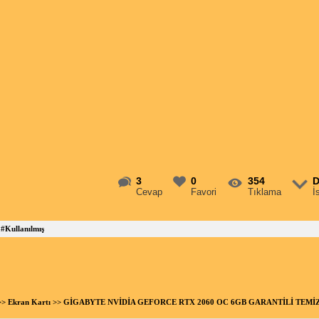
3
0
354
D
Cevap
Favori
Tıklama
İ
#Kullanılmış
>>
Ekran Kartı
>> GİGABYTE NVİDİA GEFORCE RTX 2060 OC 6GB GARANTİLİ TEMİZ 2