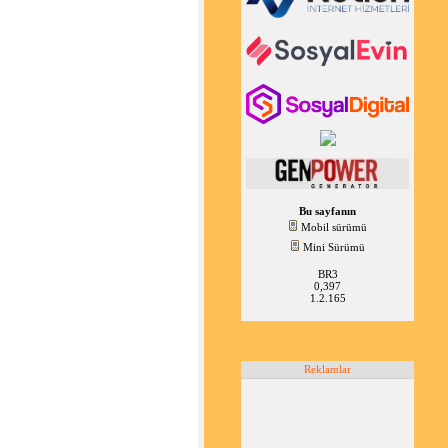
Bu sayfanın
Mobil sürümü
Mini Sürümü
BR3
0,397
1.2.165
Reklamlar