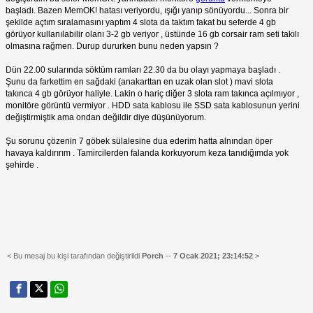
başladı. Bazen MemOK! hatası veriyordu, ışığı yanıp sönüyordu... Sonra bir
şekilde açtım sıralamasını yaptım 4 slota da taktım fakat bu seferde 4 gb
görüyor kullanılabilir olanı 3-2 gb veriyor , üstünde 16 gb corsair ram seti takılı
olmasına rağmen. Durup dururken bunu neden yapsın ?
Dün 22.00 sularında söktüm ramları 22.30 da bu olayı yapmaya başladı .
Şunu da farkettim en sağdaki (anakarttan en uzak olan slot ) mavi slota
takınca 4 gb görüyor haliyle. Lakin o hariç diğer 3 slota ram takınca açılmıyor ,
monitöre görüntü vermiyor . HDD sata kablosu ile SSD sata kablosunun yerini
değiştirmiştik ama ondan değildir diye düşünüyorum.
Şu sorunu çözenin 7 göbek sülalesine dua ederim hatta alnından öper
havaya kaldırırım . Tamircilerden falanda korkuyorum keza tanıdığımda yok
şehirde .
< Bu mesaj bu kişi tarafından değiştirildi
Porch
--
7 Ocak 2021; 23:14:52
>