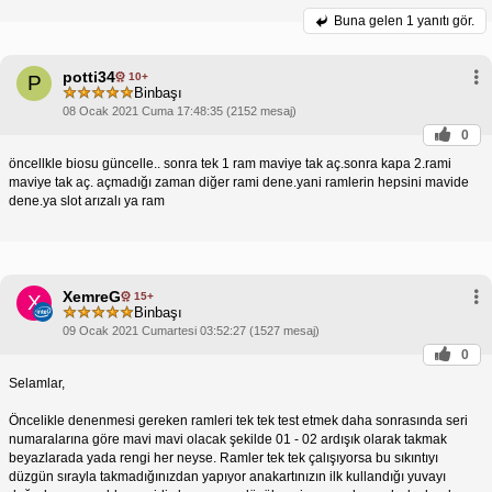
Buna gelen
1 yanıtı gör.
potti34
10+
P
Binbaşı
08 Ocak 2021 Cuma 17:48:35 (2152 mesaj)
0
öncellkle biosu güncelle.. sonra tek 1 ram maviye tak aç.sonra kapa 2.rami
maviye tak aç. açmadığı zaman diğer rami dene.yani ramlerin hepsini mavide
dene.ya slot arızalı ya ram
XemreG
15+
X
Binbaşı
09 Ocak 2021 Cumartesi 03:52:27 (1527 mesaj)
0
Selamlar,
Öncelikle denenmesi gereken ramleri tek tek test etmek daha sonrasında seri
numaralarına göre mavi mavi olacak şekilde 01 - 02 ardışık olarak takmak
beyazlarada yada rengi her neyse. Ramler tek tek çalışıyorsa bu sıkıntıyı
düzgün sırayla takmadığınızdan yapıyor anakartınızın ilk kullandığı yuvayı