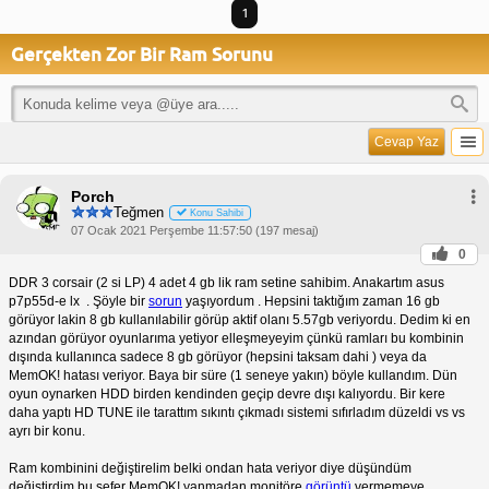
1
Gerçekten Zor Bir Ram Sorunu
Cevap Yaz
Porch
Teğmen
Konu Sahibi
07 Ocak 2021 Perşembe 11:57:50 (197 mesaj)
0
DDR 3 corsair (2 si LP) 4 adet 4 gb lik ram setine sahibim. Anakartım asus
p7p55d-e lx . Şöyle bir
sorun
yaşıyordum . Hepsini taktığım zaman 16 gb
görüyor lakin 8 gb kullanılabilir görüp aktif olanı 5.57gb veriyordu. Dedim ki en
azından görüyor oyunlarıma yetiyor elleşmeyeyim çünkü ramları bu kombinin
dışında kullanınca sadece 8 gb görüyor (hepsini taksam dahi ) veya da
MemOK! hatası veriyor. Baya bir süre (1 seneye yakın) böyle kullandım. Dün
oyun oynarken HDD birden kendinden geçip devre dışı kalıyordu. Bir kere
daha yaptı HD TUNE ile tarattım sıkıntı çıkmadı sistemi sıfırladım düzeldi vs vs
ayrı bir konu.
Ram kombinini değiştirelim belki ondan hata veriyor diye düşündüm
değiştirdim bu sefer MemOK! yanmadan monitöre
görüntü
vermemeye