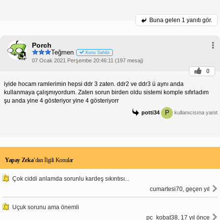
Buna gelen
1 yanıtı gör.
Porch
Teğmen
Konu Sahibi
07 Ocak 2021 Perşembe 20:46:11 (197 mesaj)
0
iyide hocam ramlerimin hepsi ddr 3 zaten. ddr2 ve ddr3 ü aynı anda
kullanmaya çalışmıyordum. Zaten sorun birden oldu sistemi komple sıfırladım
şu anda yine 4 gösteriyor yine 4 gösteriyorr
P
potti34
kullanıcısına yanıt
Yapay Zeka
’dan İlgili Konular
Çok ciddi anlamda sorunlu kardeş sıkıntısı...
cumartesi70, geçen yıl
Uçuk sorunu ama önemli
pc_kobat38, 17 yıl önce