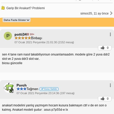
Garip Bir Anakart? Problemi
simos35, 11 ay önce
potti34
10+
P
Binbaşı
07 Ocak 2021 Perşembe 21:01:30 (2152 mesaj)
0
sen 4 tane ram nasıl takabiliyorsun onuanlamaadım. modele göre 2 yuva ddr2
slot ve 2 yuva ddr3 slot var..
biosu güncelle
Porch
Teğmen
Konu Sahibi
07 Ocak 2021 Perşembe 23:14:36 (197 mesaj)
0
anakart modelini yanlış yazmışım hocam kusura bakmayın ctrl v de en son o
kalmış. Anakart modeli şudur : asus p7p55d-e lx