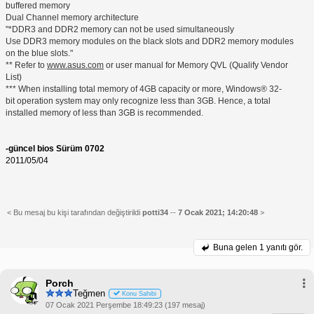
buffered memory
Dual Channel memory architecture
"*DDR3 and DDR2 memory can not be used simultaneously
Use DDR3 memory modules on the black slots and DDR2 memory modules
on the blue slots."
** Refer to
www.asus.com
or user manual for Memory QVL (Qualify Vendor
List)
*** When installing total memory of 4GB capacity or more, Windows® 32-
bit operation system may only recognize less than 3GB. Hence, a total
installed memory of less than 3GB is recommended.
-güncel bios Sürüm 0702
2011/05/04
< Bu mesaj bu kişi tarafından değiştirildi
potti34
--
7 Ocak 2021; 14:20:48
>
Buna gelen
1 yanıtı gör.
Porch
Teğmen
Konu Sahibi
07 Ocak 2021 Perşembe 18:49:23 (197 mesaj)