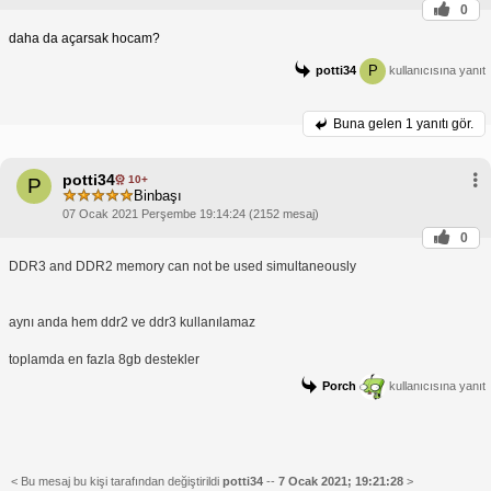
0
daha da açarsak hocam?
P
potti34
kullanıcısına yanıt
Buna gelen
1 yanıtı gör.
potti34
10+
P
Binbaşı
07 Ocak 2021 Perşembe 19:14:24 (2152 mesaj)
0
DDR3 and DDR2 memory can not be used simultaneously
aynı anda hem ddr2 ve ddr3 kullanılamaz
toplamda en fazla 8gb destekler
Porch
kullanıcısına yanıt
< Bu mesaj bu kişi tarafından değiştirildi
potti34
--
7 Ocak 2021; 19:21:28
>