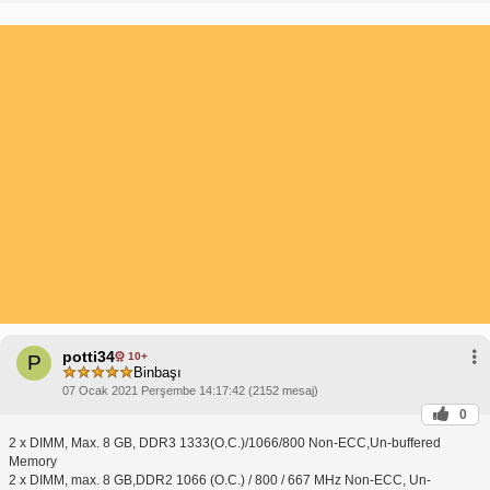
potti34
10+
P
Binbaşı
07 Ocak 2021 Perşembe 14:17:42 (2152 mesaj)
0
2 x DIMM, Max. 8 GB, DDR3 1333(O.C.)/1066/800 Non-ECC,Un-buffered
Memory
2 x DIMM, max. 8 GB,DDR2 1066 (O.C.) / 800 / 667 MHz Non-ECC, Un-