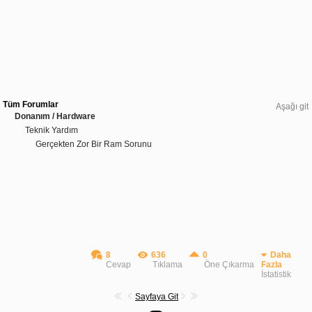
Tüm Forumlar
Aşağı git
Donanım / Hardware
Teknik Yardım
Gerçekten Zor Bir Ram Sorunu
8
636
0
Daha
Cevap
Tıklama
Öne Çıkarma
Fazla
İstatistik
Sayfaya Git