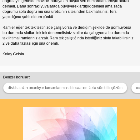
doğrulayın genelde mavidir. buraya en düşük seri numaraları ardışık olarak
gelmeli. Daha sonraki yuvalarada büyüyerek ardışık gelmeli ama sağa
doğrumu sola doğru mu sıra üreticinin sitesinden bakmalısınız. Ters
yapıldığına şahit oldum çünkü.
Ramler eğer tek tek testinizde çalışıyorsa ve dediğim şekilde de görmüyorsa
bu durumda slotları tek tek denemelisiniz slotlar da çalışıyorsa bu durumda
tek ihtimal ramleriniz arzalı. Ram tek çalıştığında istediğiniz slota takabilirsiniz
2 ve daha fazlası için sıra önemli.
Kolay Gelsin..
Benzer konular:
disk hataları onarılıyor tamamlanması bir saatten fazla sürebilir çözüm
oc