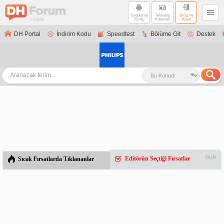
Uygulama
Teknoloji
Giriş ve
ile Aç
Haberleri
Kayıt
DH Portal
İndirim Kodu
Speedtest
Bölüme Git
Destek
Gizle
Editörün Seçtiği Fırsatlar
Sıcak Fırsatlarda Tıklananlar