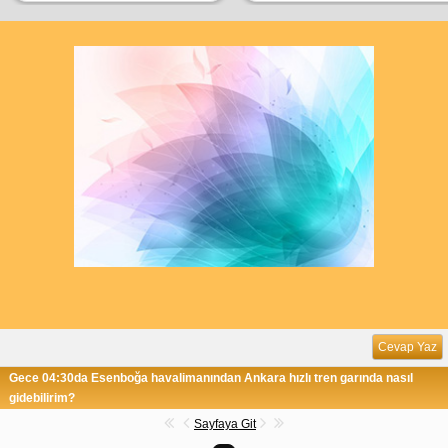
Cevap Yaz
Gece 04:30da Esenboğa havalimanından Ankara hızlı tren garında nasıl
gidebilirim?
Sayfaya Git