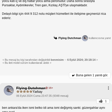
yolcu katı iç ve dış hatlar yolcu alma peronudur. Daha sonra sırasıyla
Pursaklar, Aydınlıkevler, Tren garı, Kızılay, AŞTİ'ye ulaşmaktadır.
Detaylı bilgi için 444 9 312 nolu müşteri hizmetleri ile iletişime geçmenizi rica
ederiz.
Flying Dutchman
kullanıcısına yanıt
< Bu mesaj bu kişi tarafından değiştirildi
benmisim
--
6 Eylül 2024; 20:18:14
>
< Bu ileti mobil sürüm kullanılarak atıldı >
Buna gelen
1 yanıtı gör.
Flying Dutchman
15+
Yarbay
06 Eylül 2024 Cuma 23:47:35 (9348 mesaj)
1
ben ankara'da iken ismi belko idi ama ismi değişmiş sanki. güzergahlar aynı
ama evet.