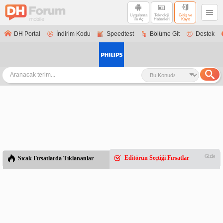
Uygulama
Teknoloji
Giriş ve
ile Aç
Haberleri
Kayıt
DH Portal
İndirim Kodu
Speedtest
Bölüme Git
Destek
Gizle
Editörün Seçtiği Fırsatlar
Sıcak Fırsatlarda Tıklananlar