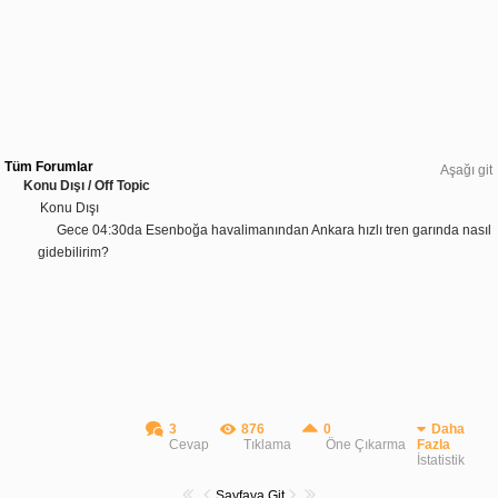
Tüm Forumlar
Aşağı git
Konu Dışı / Off Topic
Konu Dışı
Gece 04:30da Esenboğa havalimanından Ankara hızlı tren garında nasıl
gidebilirim?
3
876
0
Daha
Cevap
Tıklama
Öne Çıkarma
Fazla
İstatistik
Sayfaya Git