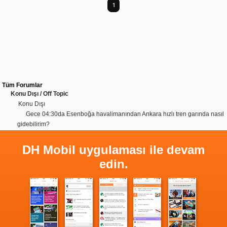
1
Tüm Forumlar
Konu Dışı / Off Topic
Konu Dışı
Gece 04:30da Esenboğa havalimanından Ankara hızlı tren garında nasıl
gidebilirim?
DH Mobil uygulaması ile devam
edin.