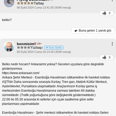
Yarbay
06 Eylül 2024 Cuma 13:41:00 (9348 mesaj)
0
belko?
Buna gelen
1 yanıtı gör.
benmisim
15+
Yüzbaşı
Konu Sahibi
06 Eylül 2024 Cuma 20:14:28 (3548 mesaj)
0
Belko nedir hocam? Ankarairmi yoksa? Geceleri uçuslara göre degisiklik
gösteriyormus.
https://www.ankaraair.com/
Ankara Şehir Merkezi - Esenboğa Havalimanı istikametine ilk hareket noktası
AŞTİ'dir Daha sonrasında sırasıyla Kızılay, Tren garı, Atatürk Kültür Merkezi,
Aydınlıkevler, Pursaklara ulaşmaktadır. Araçlarımızın Kızılay gama iş
merkezinden Esenboğa Havalimanına varması takriben 60 dakika
sürmektedir. (Trafik yoğunluğuna göre değişkenlik göstermektedir.)
22:00 ile 05:30 arasında ki seferler için uçak saatlerine göre sefer
planlanması yapılmaktadır.
Esenboğa Havalimanı - Şehir merkezi istikametine ilk hareket noktası Gelen