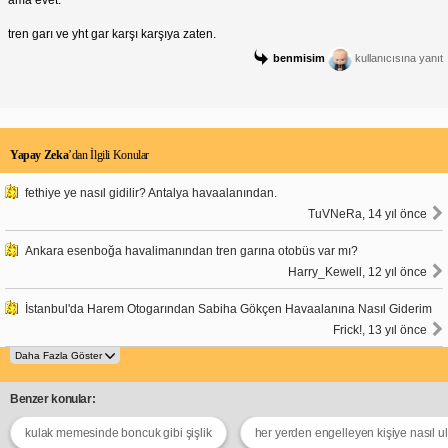
tren garı ve yht gar karşı karşıya zaten.
benmisim
kullanıcısına yanıt
Yapay Zeka
’dan İlgili Konular
fethiye ye nasıl gidilir? Antalya havaalanından.
TuVNeRa, 14 yıl önce
Ankara esenboğa havalimanından tren garına otobüs var mı?
Harry_Kewell, 12 yıl önce
İstanbul'da Harem Otogarından Sabiha Gökçen Havaalanına Nasıl Giderim
Frick!, 13 yıl önce
Benzer konular:
kulak memesinde boncuk gibi şişlik
her yerden engelleyen kişiye nasıl ula