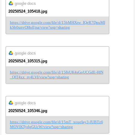
google docs
20250524_105418.jpg
https://drive.google.com/file/d/15bMHXtw_IQeR7DpuMI
kSb0unvOHoEjsa/view?usp=sharing
google docs
20250524_105315.jpg
https://drive.google.com/file/d/158rUK4sGoUCGdE-HfN
_QlT4xx_rv4LVI/view?usp=sharing
google docs
20250524_105346.jpg
https://drive.google.com/file/d/15mT_xoueIay3-JUBTz6
MOVlKTydgGUcW/view?usp=sharing