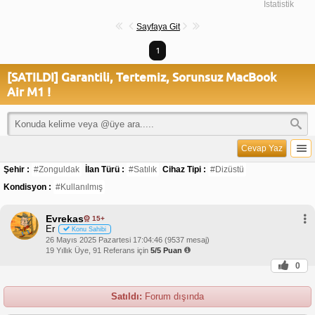
İstatistik
Sayfaya Git
1
[SATILDI] Garantili, Tertemiz, Sorunsuz MacBook
Air M1 !
Cevap Yaz
Şehir :
#Zonguldak
İlan Türü :
#Satılık
Cihaz Tipi :
#Dizüstü
Kondisyon :
#Kullanılmış
Evrekas
15+
Er
Konu Sahibi
26 Mayıs 2025 Pazartesi 17:04:46 (9537 mesaj)
19 Yıllık Üye, 91 Referans için
5/5 Puan
0
Satıldı:
Forum dışında