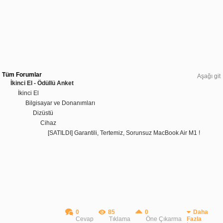
Tüm Forumlar
Aşağı git
İkinci El - Ödüllü Anket
İkinci El
Bilgisayar ve Donanımları
Dizüstü
Cihaz
[SATILDI] Garantili, Tertemiz, Sorunsuz MacBook Air M1 !
0
85
0
Daha
Cevap
Tıklama
Öne Çıkarma
Fazla