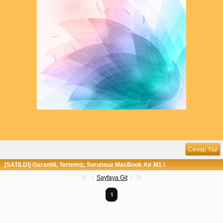
Cevap Yaz
[SATILDI] Garantili, Tertemiz, Sorunsuz MacBook Air M1 !
Sayfaya Git
1