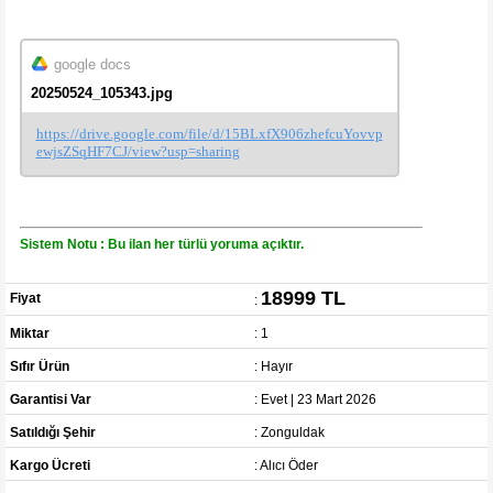
google docs
20250524_105343.jpg
https://drive.google.com/file/d/15BLxfX906zhefcuYovvp
ewjsZSqHF7CJ/view?usp=sharing
Sistem Notu : Bu ilan her türlü yoruma açıktır.
18999 TL
Fiyat
:
Miktar
: 1
Sıfır Ürün
: Hayır
Garantisi Var
: Evet | 23 Mart 2026
Satıldığı Şehir
: Zonguldak
Kargo Ücreti
: Alıcı Öder