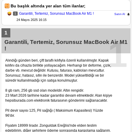
Bu başlık altında yer alan tüm ilanlar;
Garantili, Tertemiz, Sorunsuz MacBook Air M1 !
1
Satın Al
24 Mayıs 2025 16:15
1
1
Garantili, Tertemiz, Sorunsuz MacBook Air M1
!
Alındığı günden beri, çift taraflı kılıfıyla özenli kullanılmıştır. Kapak
kılıfını da cihazla birlikte yollayacağım. Herhangi bir deforme, çizik,
darbe vb. mevcut değildir. Kutusu, faturası, kabloları mevcuttur.
Sorunsuz, hatasız, sıfırı ile benzerdir. Model yükseltildiği ve bir
süredir kullanılmadığı için satışa konulmuştur.
8 gb ram, 256 gb ssd olan modeldir. Altın rengidir.
23 Mart 2026 tarihine kadar garantisi devam etmektedir. Alan kişiye
hepsiburada.com elektronik faturasının gönderimi sağlanacaktır.
Pil devir sayısı 125, Pil sağlığı ( Maksimum Kapasitesi) Yüzde
96'dır.
Fiyatım 18999 liradır. Zonguldak Ereğlisi'nde elden teslim
edebilirim, diğer şehirlere ödeme sonrasında kargolama sağlarım.