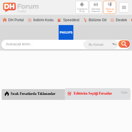
Uygulama
Teknoloji
Giriş ve
ile Aç
Haberleri
Kayıt
DH Portal
İndirim Kodu
Speedtest
Bölüme Git
Destek
Gizle
Editörün Seçtiği Fırsatlar
Sıcak Fırsatlarda Tıklananlar