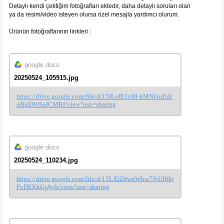
Detaylı kendi çektiğim fotoğrafları ektedir, daha detaylı soruları olan
ya da resim/video isteyen olursa özel mesajla yardımcı olurum.
Ürünün fotoğraflarının linkleri :
google docs
20250524_105915.jpg
https://drive.google.com/file/d/15ILofE1nM-kMNlxuEdc
uBgE90SaJCMRf/view?usp=sharing
google docs
20250524_110234.jpg
https://drive.google.com/file/d/15LXlZ6wnWbw7SjUflfhj
PvDEKkGjAyfs/view?usp=sharing