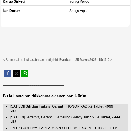
Kargo Şirketi
: Yurtiçi Kargo
İlan Durum
: Satışa Açık
< Bu mesaj bu kişi tarafından değiştirildi
Evrekas
--
25 Mayıs 2025; 15:11:0
>
______________________________
Bu kullanıcının dükkanına eklenen son 4 ürün
[SATILDI] Sıfırdan Farksız, Garantili HONOR PAD X9 Tablet, 4999
Lira!
[SATILDI] Tertemiz, Garantili Samsung Galaxy Tab S9 Fe Tablet, 9999
Lira!
EN UYGUN FİYATLARLA! S SPORT PLUS, EXXEN, TURKCELL TV+