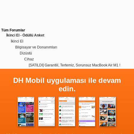
Tüm Forumlar
İkinci El - Ödüllü Anket
İkinci El
Bilgisayar ve Donanımları
Dizüstü
Cihaz
[SATILDI] Garantili, Tertemiz, Sorunsuz MacBook Air M1 !
DH Mobil uygulaması ile devam
edin.