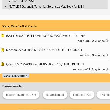
VE DAHA FAZLASI!
[SATILDI] Garantili, Tertemiz, Sorunsuz MacBook Air M1 !
Yapay Zeka
’dan İlgili Konular
[SATILDI] SATILIK İPHONE 13 PRO MAX 256GB TERTEMİZ
sahrud83, 2 yıl önce
Macbook Air M1 8 256 -SIFIR- KAPALI KUTU - FATURALI
atesoku, 3 yıl önce
ÇOK TEMİZ MACBOOK M1 8/256 YURTİÇİ FULL KUTULU
supernova17, 2 ay önce
Benzer konular:
casper nirvana nb 15.6
steam konsol
logitech g304
16k tel