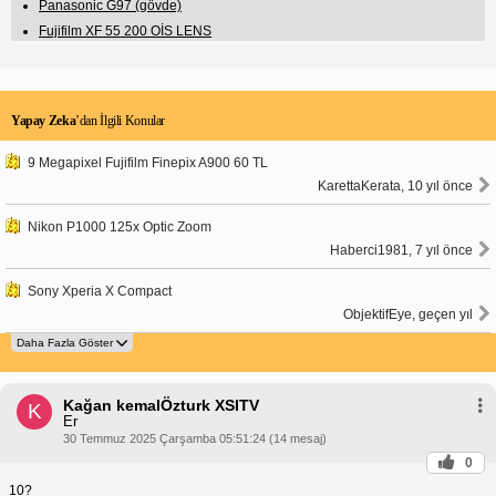
Panasonic G97 (gövde)
Fujifilm XF 55 200 OİS LENS
Yapay Zeka
’dan İlgili Konular
9 Megapixel Fujifilm Finepix A900 60 TL
KarettaKerata, 10 yıl önce
Nikon P1000 125x Optic Zoom
Haberci1981, 7 yıl önce
Sony Xperia X Compact
ObjektifEye, geçen yıl
Kağan kemalÖzturk XSITV
K
Er
30 Temmuz 2025 Çarşamba 05:51:24 (14 mesaj)
0
10?