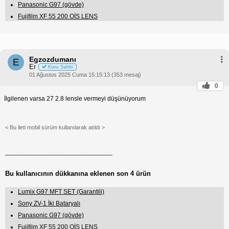
Panasonic G97 (gövde)
Fujifilm XF 55 200 OİS LENS
Egzozdumanı
E
Er
Konu Sahibi
01 Ağustos 2025 Cuma 15:15:13 (353 mesaj)
0
İlgilenen varsa 27 2.8 lensle vermeyi düşünüyorum
< Bu ileti mobil sürüm kullanılarak atıldı >
______________________________
Bu kullanıcının dükkanına eklenen son 4 ürün
Lumix G97 MFT SET (Garantili)
Sony ZV-1 İki Bataryalı
Panasonic G97 (gövde)
Fujifilm XF 55 200 OİS LENS