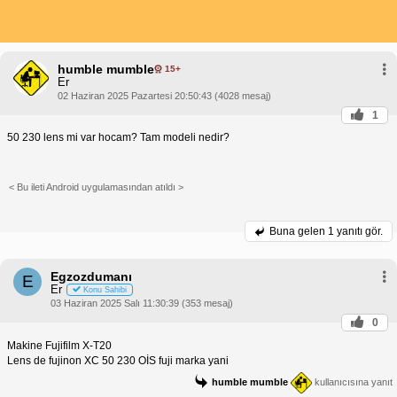
humble mumble
15+
Er
02 Haziran 2025 Pazartesi 20:50:43 (4028 mesaj)
1
50 230 lens mi var hocam? Tam modeli nedir?
< Bu ileti Android uygulamasından atıldı >
Buna gelen
1 yanıtı gör.
Egzozdumanı
E
Er
Konu Sahibi
03 Haziran 2025 Salı 11:30:39 (353 mesaj)
0
Makine Fujifilm X-T20
Lens de fujinon XC 50 230 OİS fuji marka yani
humble mumble
kullanıcısına yanıt