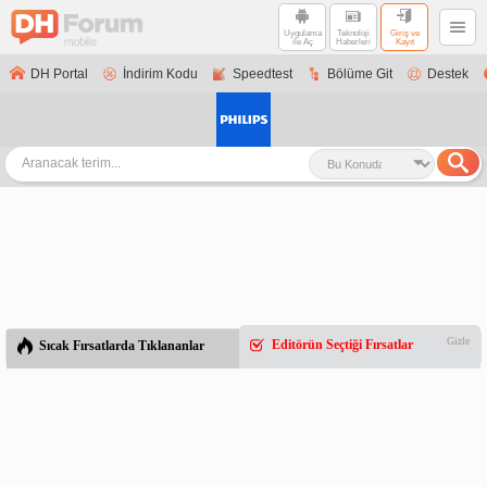
Uygulama
Teknoloji
Giriş ve
ile Aç
Haberleri
Kayıt
DH Portal
İndirim Kodu
Speedtest
Bölüme Git
Destek
Gizle
Editörün Seçtiği Fırsatlar
Sıcak Fırsatlarda Tıklananlar