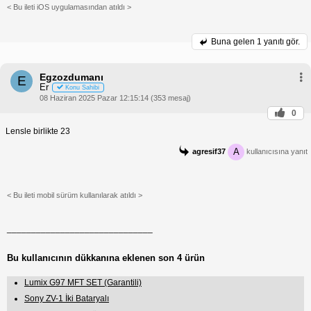
< Bu ileti iOS uygulamasından atıldı >
Buna gelen
1 yanıtı gör.
Egzozdumanı
E
Er
Konu Sahibi
08 Haziran 2025 Pazar 12:15:14 (353 mesaj)
0
Lensle birlikte 23
A
agresif37
kullanıcısına yanıt
< Bu ileti mobil sürüm kullanılarak atıldı >
______________________________
Bu kullanıcının dükkanına eklenen son 4 ürün
Lumix G97 MFT SET (Garantili)
Sony ZV-1 İki Bataryalı