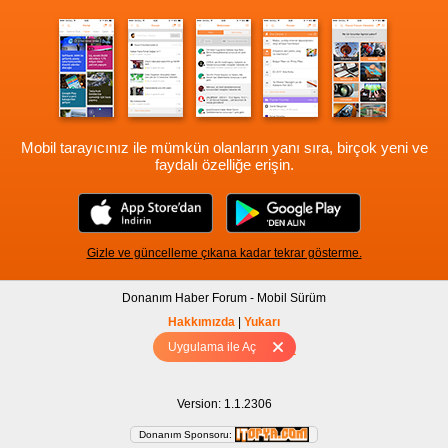
Mobil tarayıcınız ile mümkün olanların yanı sıra, birçok yeni ve
faydalı özelliğe erişin.
Gizle ve güncelleme çıkana kadar tekrar gösterme.
Donanım Haber Forum - Mobil Sürüm
Hakkımızda
|
Yukarı
Uygulama ile Aç
Tam sürüm için Tıklayınız
Version: 1.1.2306
Donanım Sponsoru: