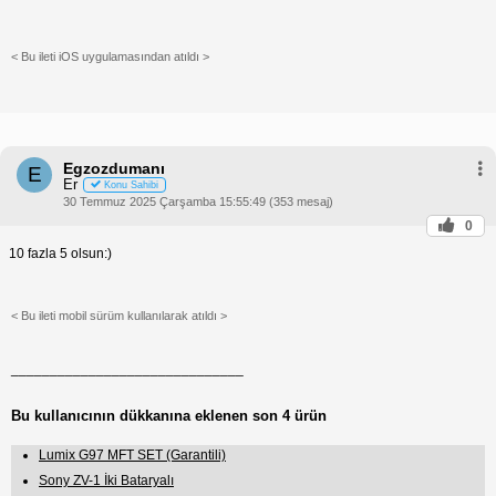
< Bu ileti iOS uygulamasından atıldı >
Egzozdumanı
E
Er
Konu Sahibi
30 Temmuz 2025 Çarşamba 15:55:49 (353 mesaj)
0
10 fazla 5 olsun:)
< Bu ileti mobil sürüm kullanılarak atıldı >
______________________________
Bu kullanıcının dükkanına eklenen son 4 ürün
Lumix G97 MFT SET (Garantili)
Sony ZV-1 İki Bataryalı