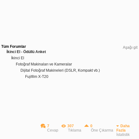
Tüm Forumlar
Aşağı git
İkinci El - Ödüllü Anket
İkinci El
Fotoğraf Makinaları ve Kameralar
Dijital Fotoğraf Makineleri (DSLR, Kompakt vb.)
Fujifilm X-T20
7
307
0
Daha
Cevap
Tıklama
Öne Çıkarma
Fazla
İstatistik