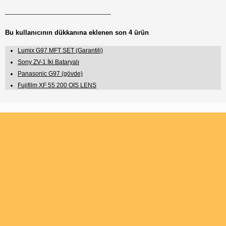
______________________________
Bu kullanıcının dükkanına eklenen son 4 ürün
Lumix G97 MFT SET (Garantili)
Sony ZV-1 İki Bataryalı
Panasonic G97 (gövde)
Fujifilm XF 55 200 OİS LENS