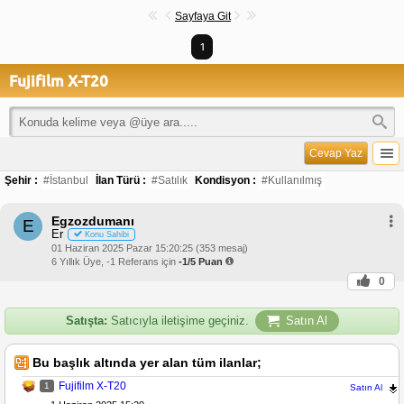
Sayfaya Git
1
Fujifilm X-T20
Cevap Yaz
Şehir :
#İstanbul
İlan Türü :
#Satılık
Kondisyon :
#Kullanılmış
Egzozdumanı
E
Er
Konu Sahibi
01 Haziran 2025 Pazar 15:20:25 (353 mesaj)
6 Yıllık Üye, -1 Referans için
-1/5 Puan
0
Satışta:
Satıcıyla iletişime geçiniz.
Satın Al
Bu başlık altında yer alan tüm ilanlar;
Fujifilm X-T20
1
Satın Al