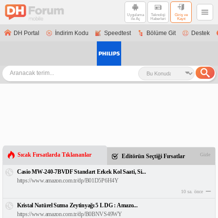
Uygulama
Teknoloji
Giriş ve
ile Aç
Haberleri
Kayıt
DH Portal
İndirim Kodu
Speedtest
Bölüme Git
Destek
Sıcak Fırsatlarda Tıklananlar
Gizle
Editörün Seçtiği Fırsatlar
Casio MW-240-7BVDF Standart Erkek Kol Saati, Si...
https://www.amazon.com.tr/dp/B01D5P6H4Y
10 sa. önce
Kristal Natürel Sızma Zeytinyağı 5 L DG : Amazo...
https://www.amazon.com.tr/dp/B0BNVS49WY