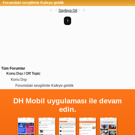
Forumdaki sevgilimle Kafeye geldik
Sayfaya Git
1
Tüm Forumlar
Konu Dışı / Off Topic
Konu Dışı
Forumdaki sevgilimle Kafeye geldik
DH Mobil uygulaması ile devam
edin.