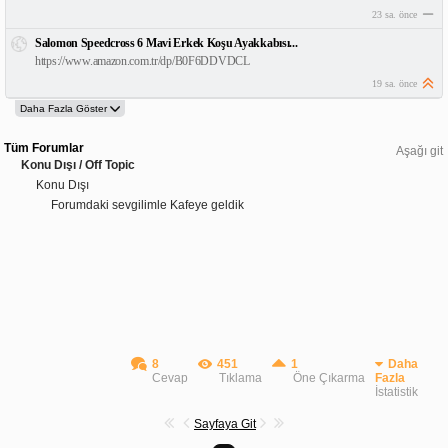
23 sa. önce
Salomon Speedcross 6 Mavi Erkek Koşu Ayakkabısı...
https://www.amazon.com.tr/dp/B0F6DDVDCL
19 sa. önce
Tüm Forumlar
Aşağı git
Konu Dışı / Off Topic
Konu Dışı
Forumdaki sevgilimle Kafeye geldik
8
451
1
Daha
Cevap
Tıklama
Öne Çıkarma
Fazla
İstatistik
Sayfaya Git