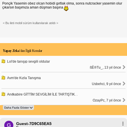
Ponçik Yasemin obez olcan hobidi gırtlak olma, sonra nutcracker yasemin olur
çıkarsın başımıza aman düşman başına
< Bu ileti mobil sürüm kullanılarak atıldı >
Yapay Zeka
’dan İlgili Konular
Lol'de tanışıp sevgili oldular
ßÈ®Tu_, 13 yıl önce
Avm'de Kızla Tanışma
Usbehci, 9 yıl önce
Anıtkabire GİTTİM SEVGİLİM İLE TARTIŞTIK. .
OzayPc, 7 yıl önce
Guest-7D9C65EA5
G