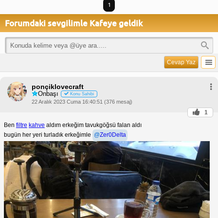
1
Forumdaki sevgilimle Kafeye geldik
Cevap Yaz
ponçiklovecraft
Onbaşı
Konu Sahibi
22 Aralık 2023 Cuma 16:40:51 (376 mesaj)
1
Ben
filtre
kahve
aldım erkeğim tavukgöğsü falan aldı
bugün her yeri turladık erkeğimle
@
Zer0Delta