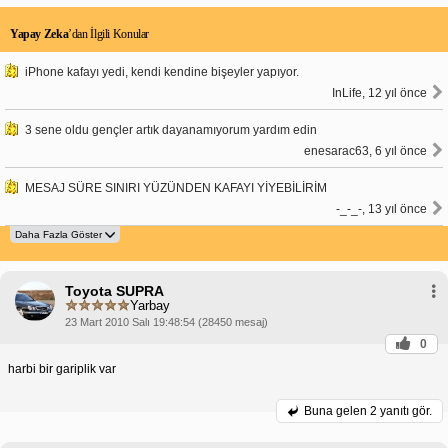
Yapay Zeka
’dan İlgili Konular
iPhone kafayı yedi, kendi kendine bişeyler yapıyor.
InLife, 12 yıl önce
3 sene oldu gençler artık dayanamıyorum yardım edin
enesarac63, 6 yıl önce
MESAJ SÜRE SINIRI YÜZÜNDEN KAFAYI YİYEBİLİRİM
-_-_-, 13 yıl önce
Toyota SUPRA
Yarbay
23 Mart 2010 Salı 19:48:54 (28450 mesaj)
0
harbi bir gariplik var
Buna gelen
2 yanıtı gör.