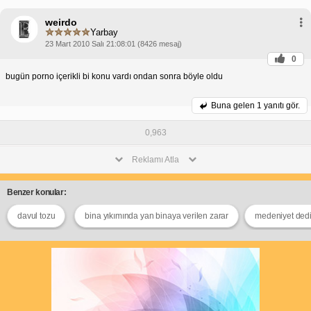
weirdo
Yarbay
23 Mart 2010 Salı 21:08:01 (8426 mesaj)
0
bugün porno içerikli bi konu vardı ondan sonra böyle oldu
Buna gelen
1 yanıtı gör.
0,963
Reklamı Atla
Benzer konular:
davul tozu
bina yıkımında yan binaya verilen zarar
medeniyet dedi