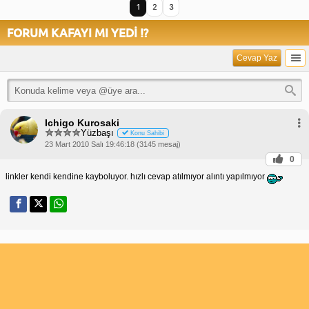
1
2
3
FORUM KAFAYI MI YEDİ !?
Cevap Yaz
Ichigo Kurosaki
Yüzbaşı
Konu Sahibi
23 Mart 2010 Salı 19:46:18 (3145 mesaj)
0
linkler kendi kendine kayboluyor. hızlı cevap atılmıyor alıntı yapılmıyor