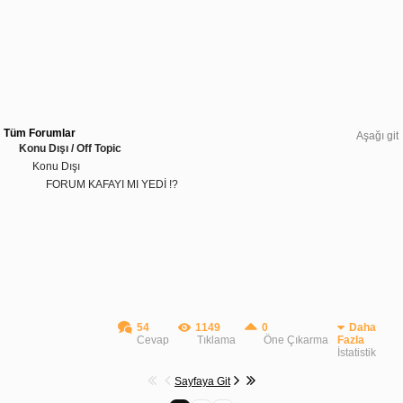
Tüm Forumlar
Aşağı git
Konu Dışı / Off Topic
Konu Dışı
FORUM KAFAYI MI YEDİ !?
54
1149
0
Daha
Cevap
Tıklama
Öne Çıkarma
Fazla
İstatistik
Sayfaya Git