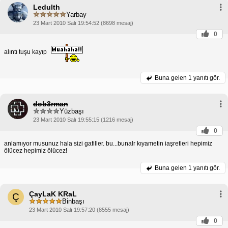
Ledulth
Yarbay
23 Mart 2010 Salı 19:54:52 (8698 mesaj)
0
alıntı tuşu kayıp
Buna gelen
1 yanıtı gör.
dob3rman
Yüzbaşı
23 Mart 2010 Salı 19:55:15 (1216 mesaj)
0
anlamıyor musunuz hala sizi gafiller. bu...bunalr kıyametin iaşretleri hepimiz
ölücez hepimiz ölücez!
Buna gelen
1 yanıtı gör.
ÇayLaK KRaL
Ç
Binbaşı
23 Mart 2010 Salı 19:57:20 (8555 mesaj)
0