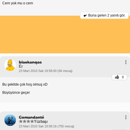
Cern yok mu o cern
Buna gelen
2 yanıtı gör.
blackanqas
Er
23 Mart 2010 Salı 19:58:00 (66 mesaj)
0
Bu şekilde çok hoş olmuş xD
Büyüyünce geçer
Comandanté
Yüzbaşı
23 Mart 2010 Salı 19:58:16 (755 mesaj)