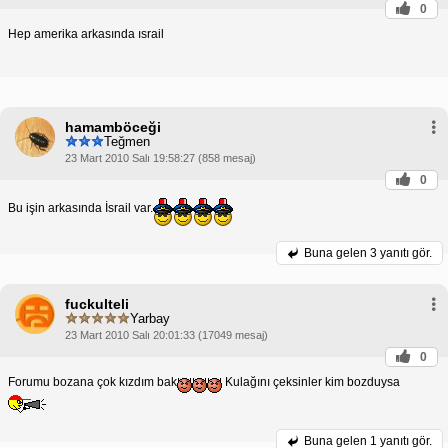
0
Hep amerika arkasında ısrail
hamamböceği
Teğmen
23 Mart 2010 Salı 19:58:27 (858 mesaj)
0
Bu işin arkasında İsrail var.
Buna gelen
3 yanıtı gör.
fuckulteli
Yarbay
23 Mart 2010 Salı 20:01:33 (17049 mesaj)
0
Forumu bozana çok kızdım bak
Kulağını çeksinler kim bozduysa
Buna gelen
1 yanıtı gör.