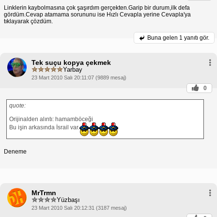
Linklerin kaybolmasına çok şaşırdım gerçekten.Garip bir durum,ilk defa
gördüm.Cevap atamama sorununu ise Hızlı Cevapla yerine Cevapla'ya
tıklayarak çözdüm.
Buna gelen
1 yanıtı gör.
Tek suçu kopya çekmek
Yarbay
23 Mart 2010 Salı 20:11:07 (9889 mesaj)
0
quote:
Orijinalden alıntı: hamamböceği
Bu işin arkasında İsrail var.
Deneme
MrTrmn
Yüzbaşı
23 Mart 2010 Salı 20:12:31 (3187 mesaj)