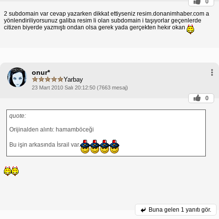
0
2 subdomain var cevap yazarken dikkat ettiyseniz resim.donanimhaber.com a
yönlendiriliyorsunuz galiba resim li olan subdomain i taşıyorlar geçenlerde
citizen biyerde yazmıştı ondan olsa gerek yada gerçekten hekır okan
onur*
Yarbay
23 Mart 2010 Salı 20:12:50 (7663 mesaj)
0
quote:
Orijinalden alıntı: hamamböceği
Bu işin arkasında İsrail var.
Buna gelen
1 yanıtı gör.