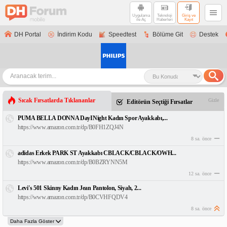
Uygulama
Teknoloji
Giriş ve
ile Aç
Haberleri
Kayıt
DH Portal
İndirim Kodu
Speedtest
Bölüme Git
Destek
Sıcak Fırsatlarda Tıklananlar
Gizle
Editörün Seçtiği Fırsatlar
PUMA BELLA DONNA DayINight Kadın Spor Ayakkabı,...
https://www.amazon.com.tr/dp/B0FH1ZQJ4N
8 sa. önce
adidas Erkek PARK ST Ayakkabı CBLACK/CBLACK/OWH...
https://www.amazon.com.tr/dp/B0BZRYNN5M
12 sa. önce
Levi's 501 Skinny Kadın Jean Pantolon, Siyah, 2...
https://www.amazon.com.tr/dp/B0CVHFQDV4
8 sa. önce