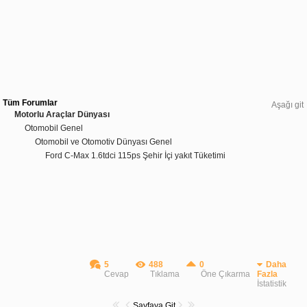
Tüm Forumlar
Aşağı git
Motorlu Araçlar Dünyası
Otomobil Genel
Otomobil ve Otomotiv Dünyası Genel
Ford C-Max 1.6tdci 115ps Şehir İçi yakıt Tüketimi
5
488
0
Daha
Cevap
Tıklama
Öne Çıkarma
Fazla
İstatistik
Sayfaya Git