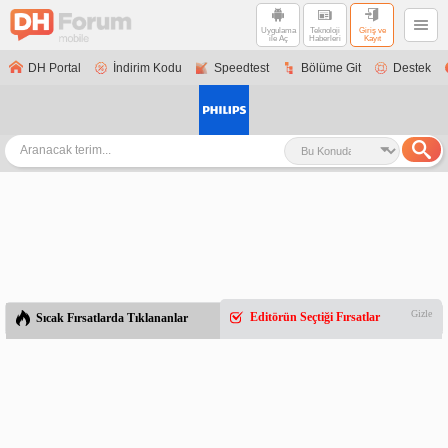
Uygulama
Teknoloji
Giriş ve
ile Aç
Haberleri
Kayıt
DH Portal
İndirim Kodu
Speedtest
Bölüme Git
Destek
Gizle
Editörün Seçtiği Fırsatlar
Sıcak Fırsatlarda Tıklananlar