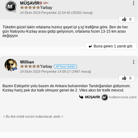
MÜŞAVİR
10+
Yarbay
24 Ekim 2019 Perşembe 11:54:40 (30302 mesaj)
0
Tüketim güzel lakin ortalama hızınız gayet iyi ş.içi trafiğine göre. Ben de her
gün Natoyolu-Kızılay arası gidip geliyorum, ortalama hızım 13-15 km arası
değişiyor.
Buna gelen
1 yanıtı gör.
Willian
Yarbay
Konu Sahibi
24 Ekim 2019 Perşembe 14:09:27 (3487 mesaj)
0
Bazen Eskişehir yolu bazen de Ankara bulvarından Tandoğandan gidiyorum.
Kızılay hariç pek dur kalk olmuyor genel de 2. Vites akıcı bir trafik mevcut.
MÜŞAVİR
kullanıcısına yanıt
< Bu ileti mobil sürüm kullanılarak atıldı >