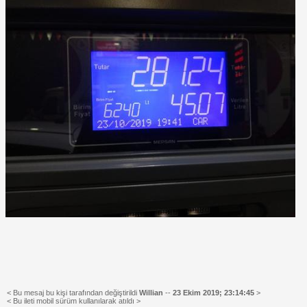
< Bu mesaj bu kişi tarafından değiştirildi
Willian
--
23 Ekim 2019; 23:14:45
>
< Bu ileti mobil sürüm kullanılarak atıldı >