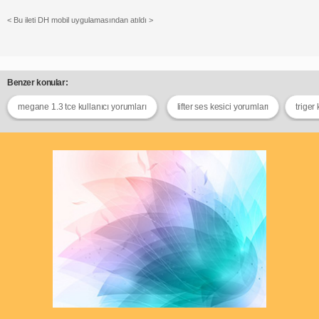
< Bu ileti DH mobil uygulamasından atıldı >
Benzer konular:
megane 1.3 tce kullanıcı yorumları
lifter ses kesici yorumları
triger