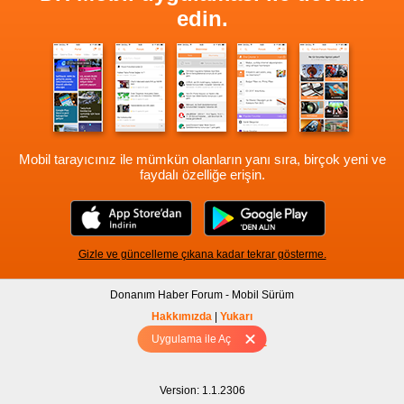
edin.
Mobil tarayıcınız ile mümkün olanların yanı sıra, birçok yeni ve
faydalı özelliğe erişin.
Gizle ve güncelleme çıkana kadar tekrar gösterme.
Donanım Haber Forum - Mobil Sürüm
Hakkımızda
|
Yukarı
Uygulama ile Aç
Tam sürüm için Tıklayınız
Version: 1.1.2306