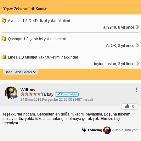
Yapay Zeka
’dan İlgili Konular
Avensis 1.6 D-4D dizel yakıt tüketimi
ali9949, 8 yıl önce
Qashqai 1.3 şehir içi yakıt tüketimi
ALOK, 3 yıl önce
Linea 1.3 Multijet Yakıt tüketimi hakkında!
tayfun_aslan, 3 yıl önce
Willian
Yarbay
Konu Sahibi
24 Ekim 2019 Perşembe 22:20:00 (3487 mesaj)
0
Teşekkürler hocam. Gerçekten en doğal tüketimi paylaştım. Boşuna tüketim
sıfırlayıp düz yolda tüketim alanlar gibi olmaya gerek yok. Elimize bişi
geçmiyor
zotacing
kullanıcısına yanıt