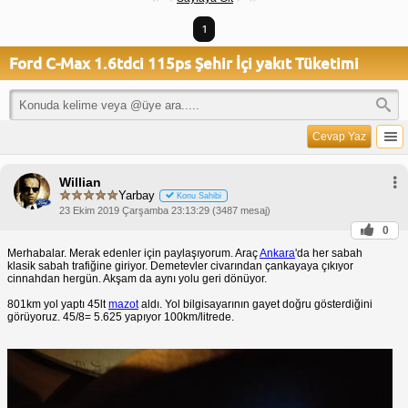
1
Ford C-Max 1.6tdci 115ps Şehir İçi yakıt Tüketimi
Cevap Yaz
Willian
Yarbay
Konu Sahibi
23 Ekim 2019 Çarşamba 23:13:29 (3487 mesaj)
0
Merhabalar. Merak edenler için paylaşıyorum. Araç
Ankara
'da her sabah
klasik sabah trafiğine giriyor. Demetevler civarından çankayaya çıkıyor
cinnahdan hergün. Akşam da aynı yolu geri dönüyor.
801km yol yaptı 45lt
mazot
aldı. Yol bilgisayarının gayet doğru gösterdiğini
görüyoruz. 45/8= 5.625 yapıyor 100km/litrede.