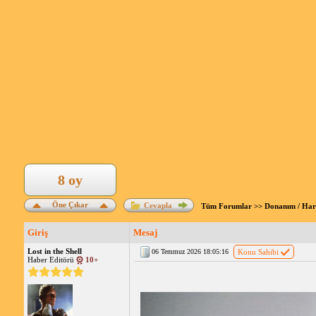
8 oy
Öne Çıkar
Cevapla
Tüm Forumlar
>>
Donanım / Ha
Giriş
Mesaj
Lost in the Shell
06 Temmuz 2026 18:05:16
Konu Sahibi
Haber Editörü
10+