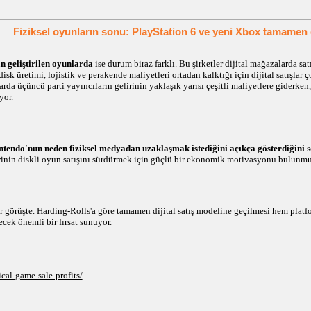
Fiziksel oyunların sonu: PlayStation 6 ve yeni Xbox tamamen di
n geliştirilen oyunlarda
ise durum biraz farklı. Bu şirketler dijital mağazalarda sa
k üretimi, lojistik ve perakende maliyetleri ortadan kalktığı için dijital satışlar 
da üçüncü parti yayıncıların gelirinin yaklaşık yarısı çeşitli maliyetlere giderken, d
yor.
ntendo'nun neden fiziksel medyadan uzaklaşmak istediğini açıkça gösterdiğini
s
erinin diskli oyun satışını sürdürmek için güçlü bir ekonomik motivasyonu bulunmu
 görüşte. Harding-Rolls'a göre tamamen dijital satış modeline geçilmesi hem plat
lecek önemli bir fırsat sunuyor.
cal-game-sale-profits/