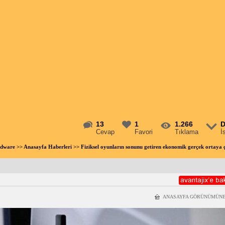
13
1
1.266
D
Cevap
Favori
Tıklama
İ
rdware
>>
Anasayfa Haberleri
>> Fiziksel oyunların sonunu getiren ekonomik gerçek ortay
ANASAYFA GÖRÜNÜMÜNE