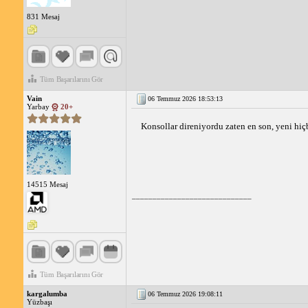
831 Mesaj
Tüm Başarılarını Gör
Vain
06 Temmuz 2026 18:53:13
Yarbay
20+
Konsollar direniyordu zaten en son, yeni hiç
14515 Mesaj
_____________________________
Tüm Başarılarını Gör
kargalumba
06 Temmuz 2026 19:08:11
Yüzbaşı