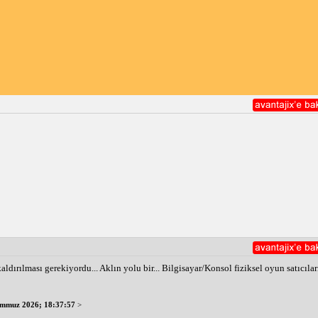
dırılması gerekiyordu... Aklın yolu bir... Bilgisayar/Konsol fiziksel oyun satıcılar
emmuz 2026; 18:37:57
>