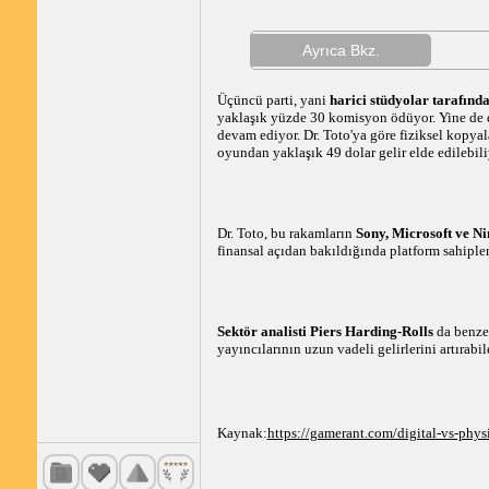
Ayrıca Bkz.
Üçüncü parti, yani
harici stüdyolar tarafında
yaklaşık yüzde 30 komisyon ödüyor. Yine de dis
devam ediyor. Dr. Toto'ya göre fiziksel kopyalar
oyundan yaklaşık 49 dolar gelir elde edilebili
Dr. Toto, bu rakamların
Sony, Microsoft ve Ni
finansal açıdan bakıldığında platform sahipl
Sektör analisti Piers Harding-Rolls
da benzer
yayıncılarının uzun vadeli gelirlerini artırabi
Kaynak:
https://gamerant.com/digital-vs-physi