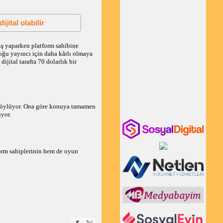
jital olabilir
tış yaparken platform sahibine
çoğu yayıncı için daha kârlı olmaya
ijital tarafta 70 dolarlık bir
öylüyor. Ona göre konuya tamamen
yor.
form sahiplerinin hem de oyun