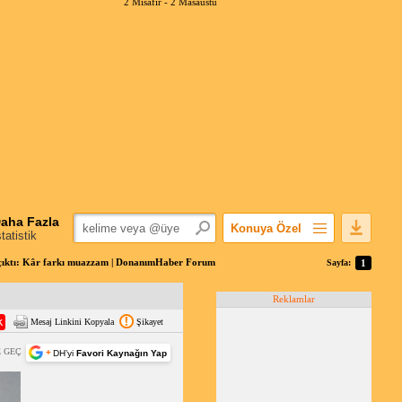
2 Misafir -
2 Masaüstü
aha Fazla
Konuya Özel
statistik
Favorilerime Ekle
a çıktı: Kâr farkı muazzam | DonanımHaber Forum
Sayfa:
1
Konuyu Açandan
Reklamlar
Popüler Mesajlar
Mesaj Linkini Kopyala
Şikayet
Linkli Mesajlar
Yazdır
 GEÇ
+
DH’yi
Favori Kaynağın Yap
E-Posta Aboneliği
Konuyu Gizle