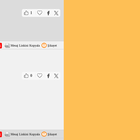
|
|
1
Mesaj Linkini Kopyala
Şikayet
|
|
0
Mesaj Linkini Kopyala
Şikayet