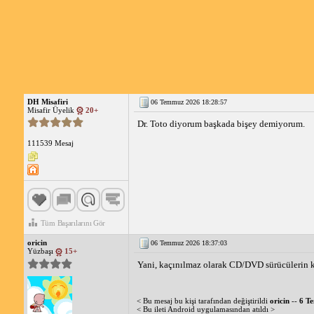
DH Misafiri
06 Temmuz 2026 18:28:57
Misafir Üyelik
20+
Dr. Toto diyorum başkada bişey demiyorum.
111539 Mesaj
Tüm Başarılarını Gör
oricin
06 Temmuz 2026 18:37:03
Yüzbaşı
15+
Yani, kaçınılmaz olarak CD/DVD sürücülerin kal
< Bu mesaj bu kişi tarafından değiştirildi
oricin
--
6 T
< Bu ileti Android uygulamasından atıldı >