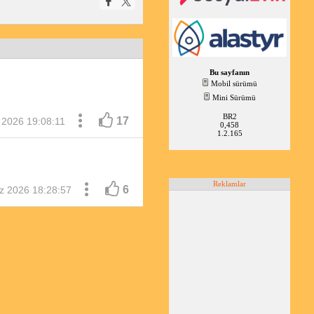
Bu sayfanın
Mobil sürümü
Mini Sürümü
BR2
17
2026 19:08:11
0,458
1.2.165
Reklamlar
6
 2026 18:28:57