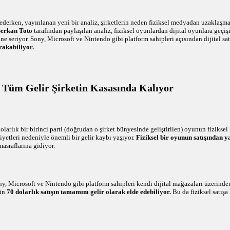
derken, yayınlanan yeni bir analiz, şirketlerin neden fiziksel medyadan uzaklaşma
Serkan Toto
tarafından paylaşılan analiz, fiziksel oyunlardan dijital oyunlara geçi
 seriyor. Sony, Microsoft ve Nintendo gibi platform sahipleri açısından dijital satı
rakabiliyor.
 Tüm Gelir Şirketin Kasasında Kalıyor
larlık bir birinci parti (doğrudan o şirket bünyesinde geliştirilen) oyunun fiziksel 
yetleri nedeniyle önemli bir gelir kaybı yaşıyor.
Fiziksel bir oyunun satışından y
asraflarına gidiyor.
ny, Microsoft ve Nintendo gibi platform sahipleri kendi dijital mağazaları üzerinden 
in
70 dolarlık satışın tamamını gelir olarak elde edebiliyor.
Bu da fiziksel satışa