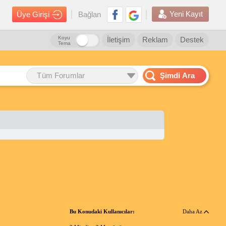
Yeni Kayıt
Üye Girişi
Bağlan
Koyu
İletişim
Reklam
Destek
Tema
Tüm Forumlar
Şimdi Ara
Bu Konudaki Kullanıcılar:
Daha Az