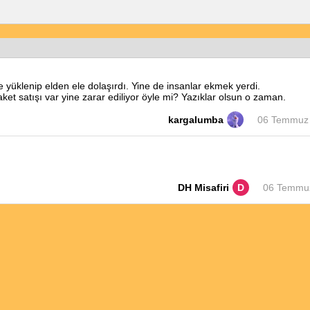
e yüklenip elden ele dolaşırdı. Yine de insanlar ekmek yerdi.
paket satışı var yine zarar ediliyor öyle mi? Yazıklar olsun o zaman.
kargalumba
06 Temmuz 
DH Misafiri
D
06 Temmuz