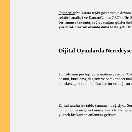
Oyuncular
bu karara tepki göstermeye devam e
sektörü analisti ve KantanGames CEO'su
Dr. 
bir finansal avantaj
sağlayacağını gözler önüne
yüzde 54'e varan oranda daha fazla gelir bı
Dijital Oyunlarda Neredeyse
Dr. Toto'nun paylaştığı hesaplamaya göre 70 do
basımı, kutulama, dağıtım ve perakendeci mali
kalırken, geri kalan bölüm üretim ve dağıtım m
Dijital tarafta ise tablo tamamen değişiyor. So
herhangi bir mağaza komisyonu ödemediği iç
yüksek bir kazanç anlamına geliyor.