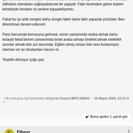
istihdam olanakları sağlayabilecek bir yapıydı. Fakir kesimden gelen kişileri
kendisiyle beraber iyi yerlere taşıyabiliyordu.
Fakat bu işi artık zengini daha zengin fakiri daha fakir yaparak çözdüler. Ben
direnmeye devam edecem.
Para harcamak konusuna gelirsek, senin zamanında araba almak daha
kolaydı fakat benim zamanımda bırak araba almayı bisiklet almak elektrikli
scooter almak bile zor durumda. Eğitim almış olman bile seni kurtarmıyor
istersen en iyi okullardan mezun ol.
Torpille dönüyor çoğu şey.
< Bu mesaj bu kişi tarafından değiştirildi
Guest-3B7C41BAC
--
15 Mayıs 2025; 23:17:2
>
Buna gelen
1 yanıtı gör.
Fthcyr