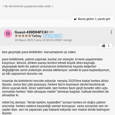
< Bu ileti Android uygulamasından atıldı >
Buna gelen
1 yanıtı gör.
Guest-430D04FC4
15+
G
Yarbay
Konu Sahibi
16 Mayıs 2025 Cuma 10:08:03 (45067 mesaj)
1
ben geçmişte para biriktirdim. harcamalarım az zaten.
para biriktirmek, yatırım yapmak, bunlar zor süreçler. bi kere yaşamından
kısıyosun. ikincisi, biriken parayı kontrol etmek büyük stres kaynağı.
piyasadaki farklı tür yatırım unsurlarının birbirlerine kıyasla değerleri
değiştiğinde senin psikolojin anında etkileniyor. sürekli bi para kaybediyorum,
az kâr yapıyorum durumu var.
insanlar da birbirlerini rencide ediyolar. mesela 2020'lere kadar herkes döviz
diyodu. sonra faiz çıktı piyasaya, herkes faiz'e koymayın devlet kandıracak
döviz uçacak dedi. döviz sabit kaldı. tam herkes faize geçti busefer altın uçtu.
sonradan herkes "altın almayan maldır" demeye başladı. halbuki kendileri de
almadılar ki.
millet hiç demiyo: "terste kaldım, kaybettim" sorsan herkes en doğru yatırım
aracında. herkes sadece kazandığı zaman konuşuyo. sana soruyolar sen ne
yaptın diye. sen ne yaparsan yap hakaret ediyolar sen malsın terste kalmışsın
diyolar.