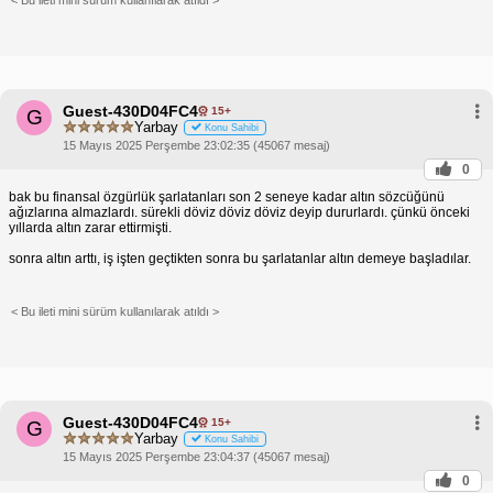
Guest-430D04FC4
15+
G
Yarbay
Konu Sahibi
15 Mayıs 2025 Perşembe 23:02:35 (45067 mesaj)
0
bak bu finansal özgürlük şarlatanları son 2 seneye kadar altın sözcüğünü
ağızlarına almazlardı. sürekli döviz döviz döviz deyip dururlardı. çünkü önceki
yıllarda altın zarar ettirmişti.
sonra altın arttı, iş işten geçtikten sonra bu şarlatanlar altın demeye başladılar.
< Bu ileti mini sürüm kullanılarak atıldı >
Guest-430D04FC4
15+
G
Yarbay
Konu Sahibi
15 Mayıs 2025 Perşembe 23:04:37 (45067 mesaj)
0