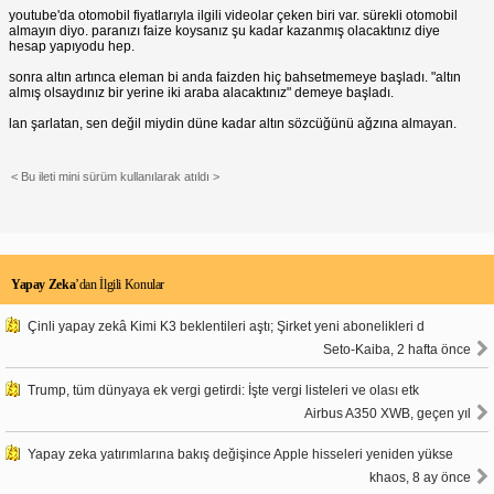
youtube'da otomobil fiyatlarıyla ilgili videolar çeken biri var. sürekli otomobil
almayın diyo. paranızı faize koysanız şu kadar kazanmış olacaktınız diye
hesap yapıyodu hep.
sonra altın artınca eleman bi anda faizden hiç bahsetmemeye başladı. "altın
almış olsaydınız bir yerine iki araba alacaktınız" demeye başladı.
lan şarlatan, sen değil miydin düne kadar altın sözcüğünü ağzına almayan.
< Bu ileti mini sürüm kullanılarak atıldı >
Yapay Zeka
’dan İlgili Konular
Çinli yapay zekâ Kimi K3 beklentileri aştı; Şirket yeni abonelikleri d
Seto-Kaiba, 2 hafta önce
Trump, tüm dünyaya ek vergi getirdi: İşte vergi listeleri ve olası etk
Airbus A350 XWB, geçen yıl
Yapay zeka yatırımlarına bakış değişince Apple hisseleri yeniden yükse
khaos, 8 ay önce