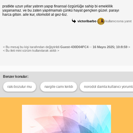
pratikte uzun yıllar yatırım yapıp finansal özgürlüğe sahip bi emeklilik
yaşanamaz. ve bu zaten yapılmamalı çünkü hayat gençken güzel. parayı
harca gitsin. aile kur, otomobil al gez-toz.
victoribarbo
kullanıcısına yanıt
< Bu mesaj bu kişi tarafından değiştirildi
Guest-430D04FC4
--
16 Mayıs 2025; 10:8:59
>
< Bu ileti mini sürüm kullanılarak atıldı >
Benzer konular:
rakı bozulur mu
nargile camı kırıldı
norodol damla kullanıcı yoruml