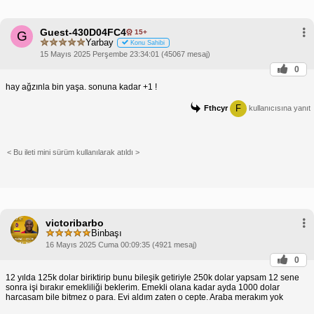
Guest-430D04FC4
15+
G
Yarbay
Konu Sahibi
15 Mayıs 2025 Perşembe 23:34:01 (45067 mesaj)
0
hay ağzınla bin yaşa. sonuna kadar +1 !
F
Fthcyr
kullanıcısına yanıt
< Bu ileti mini sürüm kullanılarak atıldı >
victoribarbo
Binbaşı
16 Mayıs 2025 Cuma 00:09:35 (4921 mesaj)
0
12 yılda 125k dolar biriktirip bunu bileşik getiriyle 250k dolar yapsam 12 sene
sonra işi bırakır emekliliği beklerim. Emekli olana kadar ayda 1000 dolar
harcasam bile bitmez o para. Evi aldım zaten o cepte. Araba merakım yok