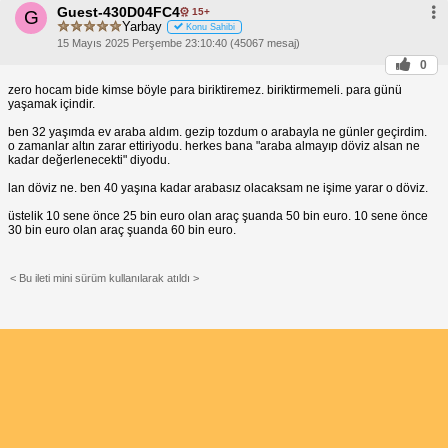
Guest-430D04FC4
15+
G
Yarbay
Konu Sahibi
15 Mayıs 2025 Perşembe 23:10:40 (45067 mesaj)
0
zero hocam bide kimse böyle para biriktiremez. biriktirmemeli. para günü
yaşamak içindir.
ben 32 yaşımda ev araba aldım. gezip tozdum o arabayla ne günler geçirdim.
o zamanlar altın zarar ettiriyodu. herkes bana "araba almayıp döviz alsan ne
kadar değerlenecekti" diyodu.
lan döviz ne. ben 40 yaşına kadar arabasız olacaksam ne işime yarar o döviz.
üstelik 10 sene önce 25 bin euro olan araç şuanda 50 bin euro. 10 sene önce
30 bin euro olan araç şuanda 60 bin euro.
< Bu ileti mini sürüm kullanılarak atıldı >