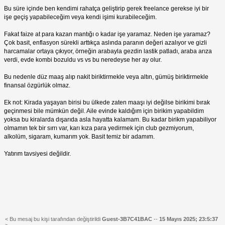
Bu süre içinde ben kendimi rahatça geliştirip gerek freelance gerekse iyi bir
işe geçiş yapabileceğim veya kendi işimi kurabileceğim.
Fakat faize at para kazan mantığı o kadar işe yaramaz. Neden işe yaramaz?
Çok basit, enflasyon sürekli arttıkça aslında paranın değeri azalıyor ve gizli
harcamalar ortaya çıkıyor, örneğin arabayla gezdin lastik patladı, araba arıza
verdi, evde kombi bozuldu vs vs bu neredeyse her ay olur.
Bu nedenle düz maaş alıp nakit biriktirmekle veya altın, gümüş biriktirmekle
finansal özgürlük olmaz.
Ek not: Kirada yaşayan birisi bu ülkede zaten maaşı iyi değilse birikimi bırak
geçinmesi bile mümkün değil. Aile evinde kaldığım için birikim yapabildim
yoksa bu kiralarda dışarıda asla hayatta kalamam. Bu kadar birikm yapabiliyor
olmamın tek bir sırrı var, karı kıza para yedirmek için club gezmiyorum,
alkolüm, sigaram, kumarım yok. Basit temiz bir adamım.
Yatırım tavsiyesi değildir.
< Bu mesaj bu kişi tarafından değiştirildi
Guest-3B7C41BAC
--
15 Mayıs 2025; 23:5:37
>