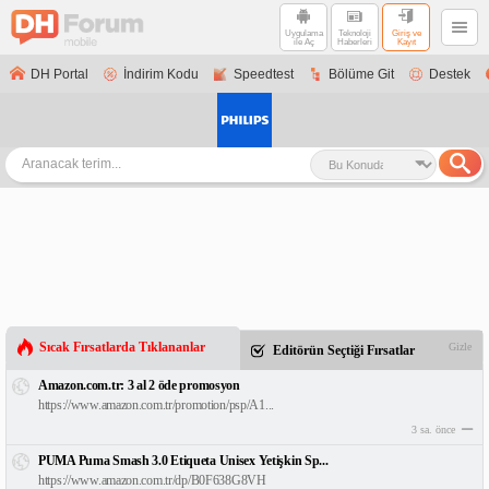
Uygulama
Teknoloji
Giriş ve
ile Aç
Haberleri
Kayıt
DH Portal
İndirim Kodu
Speedtest
Bölüme Git
Destek
Sıcak Fırsatlarda Tıklananlar
Gizle
Editörün Seçtiği Fırsatlar
Amazon.com.tr: 3 al 2 öde promosyon
https://www.amazon.com.tr/promotion/psp/A1...
3 sa. önce
PUMA Puma Smash 3.0 Etiqueta Unisex Yetişkin Sp...
https://www.amazon.com.tr/dp/B0F638G8VH