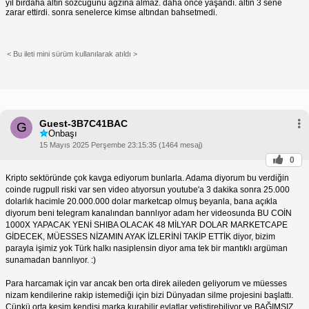
yıl birdaha altın sözcüğünü ağzına almaz. daha önce yaşandı. altın 3 sene
zarar ettirdi. sonra senelerce kimse altından bahsetmedi.
< Bu ileti mini sürüm kullanılarak atıldı >
Guest-3B7C41BAC
G
Onbaşı
15 Mayıs 2025 Perşembe 23:15:35 (1464 mesaj)
0
Kripto sektöründe çok kavga ediyorum bunlarla. Adama diyorum bu verdiğin
coinde rugpull riski var sen video atıyorsun youtube'a 3 dakika sonra 25.000
dolarlık hacimle 20.000.000 dolar marketcap olmuş beyanla, bana açıkla
diyorum beni telegram kanalından bannlıyor adam her videosunda BU COİN
1000X YAPACAK YENİ SHIBA OLACAK 48 MİLYAR DOLAR MARKETCAPE
GİDECEK, MÜESSES NİZAMIN AYAK İZLERİNİ TAKİP ETTİK diyor, bizim
parayla işimiz yok Türk halkı nasiplensin diyor ama tek bir mantıklı argüman
sunamadan bannlıyor. :)
Para harcamak için var ancak ben orta direk aileden geliyorum ve müesses
nizam kendilerine rakip istemediği için bizi Dünyadan silme projesini başlattı.
Çünkü orta kesim kendisi marka kurabilir evlatlar yetiştirebiliyor ve BAĞIMSIZ