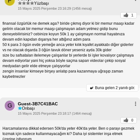
F
Yüzbaşı
15 Mayıs 2025 Perşembe 23:16:29 (1456 mesaj)
1
finansal özgürlük ne demek aga? biride çıkmış diyor ki bir memur maaşı kadar
gelirin olacak bir memur maaşı çalışmayan adam yetmez gidip bunu
deneyebilirisiniz? cebinize koyun 50k 1 ay çalışmayın normal hayatınıza
devam edin kapıdan dışarıya her attığınız adım para
50 k para 3 ögün evde yemeğe anca yeter kılık kıyafet ayakkabı diğer giderler
vs ne olacak dışarda 3 öğün tavuk döner yeseniz ayda 30k gider
size bu safsataları itelemeye çalışanlar bi yerlerde bi işler kovalıyor çalışmaya
devam ediyorlar yani hiç yoksa böyle saçma sapan videolar çekip sosyal
medyadan gelir elde etmeye çalışıyorlar
zengin insanlar kimseye birşey anlatıp para kazanmaya uğraşıp zaman
kaybetmezler
Buna gelen
2 yanıtı gör.
Guest-3B7C41BAC
G
Onbaşı
15 Mayıs 2025 Perşembe 23:18:17 (1464 mesaj)
0
Harcamalarına dikkat edersen 50k'da yeter 40k'da yeter. Ben o parayı gezmek
tozmak için sadece kullanmayacağım ki? Daha iyi sistemler inşa etmek
üzerine istiyorum.