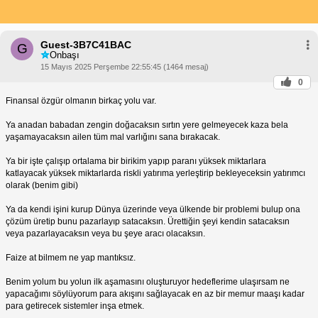
Guest-3B7C41BAC
G
Onbaşı
15 Mayıs 2025 Perşembe 22:55:45 (1464 mesaj)
0
Finansal özgür olmanın birkaç yolu var.
Ya anadan babadan zengin doğacaksın sırtın yere gelmeyecek kaza bela
yaşamayacaksın ailen tüm mal varlığını sana bırakacak.
Ya bir işte çalışıp ortalama bir birikim yapıp paranı yüksek miktarlara
katlayacak yüksek miktarlarda riskli yatırıma yerleştirip bekleyeceksin yatırımcı
olarak (benim gibi)
Ya da kendi işini kurup Dünya üzerinde veya ülkende bir problemi bulup ona
çözüm üretip bunu pazarlayıp satacaksın. Ürettiğin şeyi kendin satacaksın
veya pazarlayacaksın veya bu şeye aracı olacaksın.
Faize at bilmem ne yap mantıksız.
Benim yolum bu yolun ilk aşamasını oluşturuyor hedeflerime ulaşırsam ne
yapacağımı söylüyorum para akışını sağlayacak en az bir memur maaşı kadar
para getirecek sistemler inşa etmek.