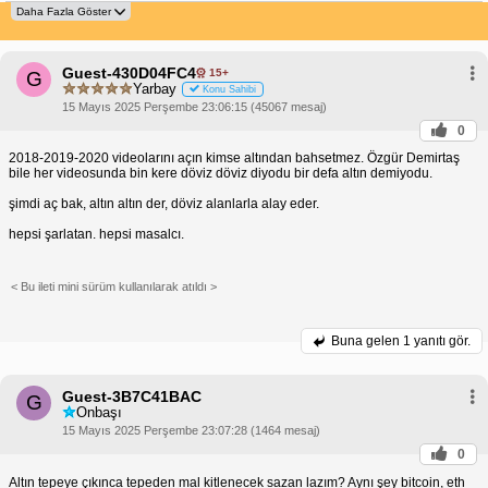
Guest-430D04FC4
15+
G
Yarbay
Konu Sahibi
15 Mayıs 2025 Perşembe 23:06:15 (45067 mesaj)
0
2018-2019-2020 videolarını açın kimse altından bahsetmez. Özgür Demirtaş
bile her videosunda bin kere döviz döviz diyodu bir defa altın demiyodu.
şimdi aç bak, altın altın der, döviz alanlarla alay eder.
hepsi şarlatan. hepsi masalcı.
< Bu ileti mini sürüm kullanılarak atıldı >
Buna gelen
1 yanıtı gör.
Guest-3B7C41BAC
G
Onbaşı
15 Mayıs 2025 Perşembe 23:07:28 (1464 mesaj)
0
Altın tepeye çıkınca tepeden mal kitlenecek sazan lazım? Aynı şey bitcoin, eth