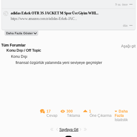
9 sa. önce
adidas Erkek OTR 3S JACKET M Spor Üst Giyim WHI...
https://www.amazon.com.tr/adidas-Erkek-JAC...
dün
Tüm Forumlar
Aşağı git
Konu Dışı / Off Topic
Konu Dışı
finansal özgürlük yalanında yeni seviyeye geçmişler
17
300
1
Daha
Cevap
Tıklama
Öne Çıkarma
Fazla
İstatistik
Sayfaya Git