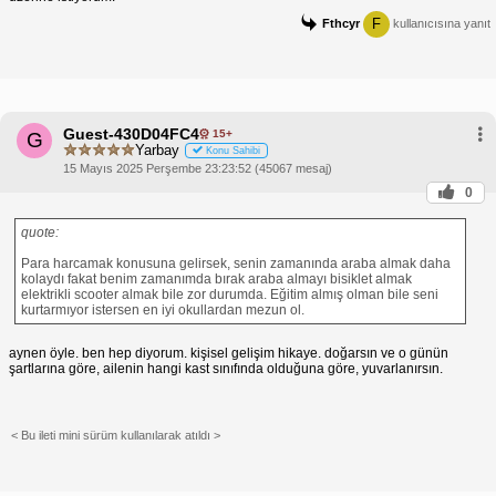
F
Fthcyr
kullanıcısına yanıt
Guest-430D04FC4
15+
G
Yarbay
Konu Sahibi
15 Mayıs 2025 Perşembe 23:23:52 (45067 mesaj)
0
quote:
Para harcamak konusuna gelirsek, senin zamanında araba almak daha
kolaydı fakat benim zamanımda bırak araba almayı bisiklet almak
elektrikli scooter almak bile zor durumda. Eğitim almış olman bile seni
kurtarmıyor istersen en iyi okullardan mezun ol.
aynen öyle. ben hep diyorum. kişisel gelişim hikaye. doğarsın ve o günün
şartlarına göre, ailenin hangi kast sınıfında olduğuna göre, yuvarlanırsın.
< Bu ileti mini sürüm kullanılarak atıldı >