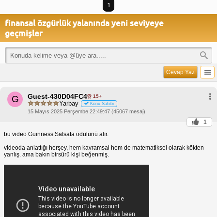
1
finansal özgürlük yalanında yeni seviyeye
geçmişler
Cevap Yaz
Guest-430D04FC4
15+
G
Yarbay
Konu Sahibi
15 Mayıs 2025 Perşembe 22:49:47 (45067 mesaj)
1
bu video Guinness Safsata ödülünü alır.
videoda anlattığı herşey, hem kavramsal hem de matematiksel olarak kökten
yanlış. ama bakın birsürü kişi beğenmiş.