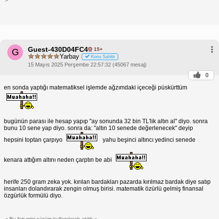
Guest-430D04FC4
15+
G
Yarbay
Konu Sahibi
15 Mayıs 2025 Perşembe 22:57:32 (45067 mesaj)
0
en sonda yaptığı matematiksel işlemde ağzımdaki içeceği püskürttüm
bugünün parası ile hesap yapıp "ay sonunda 32 bin TL'lik altın al" diyo. sonra
bunu 10 sene yap diyo. sonra da: "altın 10 senede değerlenecek" deyip
hepsini toptan çarpıyo
yahu beşinci altıncı yedinci senede
kenara attığım altını neden çarptın be abi
herife 250 gram zeka yok. kırılan bardakları pazarda kırılmaz bardak diye satıp
insanları dolandırarak zengin olmuş birisi. matematik özürlü gelmiş finansal
özgürlük formülü diyo.
< Bu ileti mini sürüm kullanılarak atıldı >