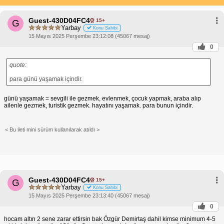
Guest-430D04FC4
15+
G
Yarbay
Konu Sahibi
15 Mayıs 2025 Perşembe 23:12:08 (45067 mesaj)
0
quote:
para günü yaşamak içindir.
günü yaşamak = sevgili ile gezmek, evlenmek, çocuk yapmak, araba alıp
ailenle gezmek, turistik gezmek. hayatını yaşamak. para bunun içindir.
< Bu ileti mini sürüm kullanılarak atıldı >
Guest-430D04FC4
15+
G
Yarbay
Konu Sahibi
15 Mayıs 2025 Perşembe 23:13:40 (45067 mesaj)
0
hocam altın 2 sene zarar ettirsin bak Özgür Demirtaş dahil kimse minimum 4-5