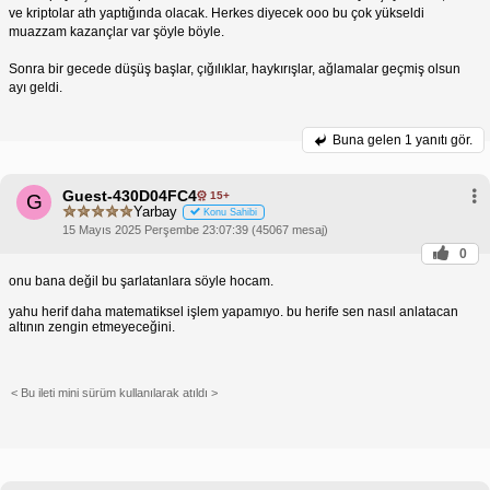
ve kriptolar ath yaptığında olacak. Herkes diyecek ooo bu çok yükseldi
muazzam kazançlar var şöyle böyle.
Sonra bir gecede düşüş başlar, çığılıklar, haykırışlar, ağlamalar geçmiş olsun
ayı geldi.
Buna gelen
1 yanıtı gör.
Guest-430D04FC4
15+
G
Yarbay
Konu Sahibi
15 Mayıs 2025 Perşembe 23:07:39 (45067 mesaj)
0
onu bana değil bu şarlatanlara söyle hocam.
yahu herif daha matematiksel işlem yapamıyo. bu herife sen nasıl anlatacan
altının zengin etmeyeceğini.
< Bu ileti mini sürüm kullanılarak atıldı >