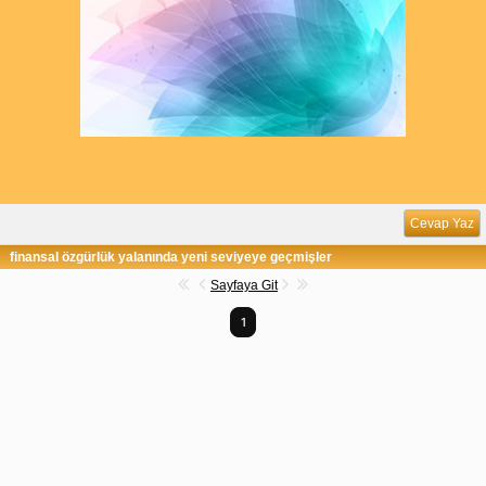
Cevap Yaz
finansal özgürlük yalanında yeni seviyeye geçmişler
Sayfaya Git
1