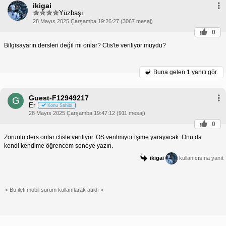
ikigai
Yüzbaşı
28 Mayıs 2025 Çarşamba 19:26:27 (3067 mesaj)
0
Bilgisayarın dersleri değil mi onlar? Ctis'te veriliyor muydu?
Buna gelen
1 yanıtı gör.
Guest-F12949217
G
Er
Konu Sahibi
28 Mayıs 2025 Çarşamba 19:47:12 (911 mesaj)
0
Zorunlu ders onlar ctiste veriliyor. OS verilmiyor işime yarayacak. Onu da
kendi kendime öğrencem seneye yazın.
ikigai
kullanıcısına yanıt
< Bu ileti mobil sürüm kullanılarak atıldı >