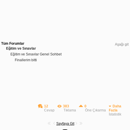
Tüm Forumlar
Aşağı git
Eğitim ve Sınavlar
Eğitim ve Sınavlar Genel Sohbet
Finallerim bitti
12
383
0
Daha
Cevap
Tıklama
Öne Çıkarma
Fazla
İstatistik
Sayfaya Git