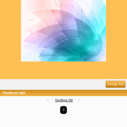
Cevap Yaz
Finallerim bitti
Sayfaya Git
1