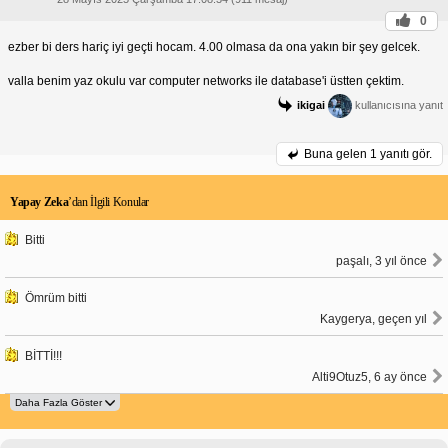
0
ezber bi ders hariç iyi geçti hocam. 4.00 olmasa da ona yakın bir şey gelcek.
valla benim yaz okulu var computer networks ile database'i üstten çektim.
ikigai
kullanıcısına yanıt
Buna gelen
1 yanıtı gör.
Yapay Zeka
’dan İlgili Konular
Bitti
paşalı, 3 yıl önce
Ömrüm bitti
Kaygerya, geçen yıl
BİTTİ!!!
Alti9Otuz5, 6 ay önce