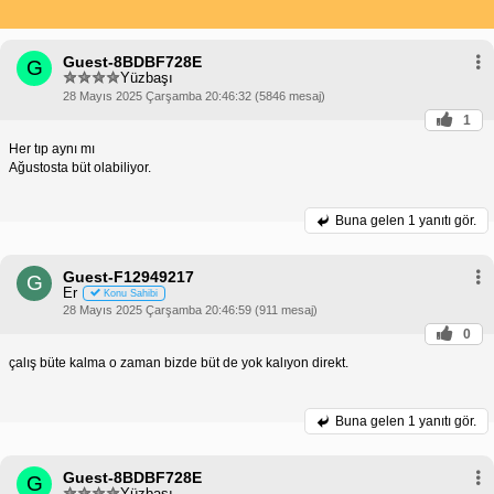
Guest-8BDBF728E
G
Yüzbaşı
28 Mayıs 2025 Çarşamba 20:46:32 (5846 mesaj)
1
Her tıp aynı mı
Ağustosta büt olabiliyor.
Buna gelen
1 yanıtı gör.
Guest-F12949217
G
Er
Konu Sahibi
28 Mayıs 2025 Çarşamba 20:46:59 (911 mesaj)
0
çalış büte kalma o zaman bizde büt de yok kalıyon direkt.
Buna gelen
1 yanıtı gör.
Guest-8BDBF728E
G
Yüzbaşı