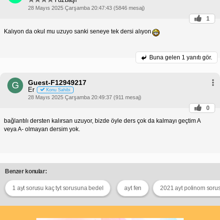
28 Mayıs 2025 Çarşamba 20:47:43 (5846 mesaj)
1
Kalıyon da okul mu uzuyo sanki seneye tek dersi alıyon
Buna gelen
1 yanıtı gör.
Guest-F12949217
G
Er
Konu Sahibi
28 Mayıs 2025 Çarşamba 20:49:37 (911 mesaj)
0
bağlantılı dersten kalırsan uzuyor, bizde öyle ders çok da kalmayı geçtim A
veya A- olmayan dersim yok.
Benzer konular:
1 ayt sorusu kaç tyt sorusuna bedel
ayt fen
2021 ayt polinom soru