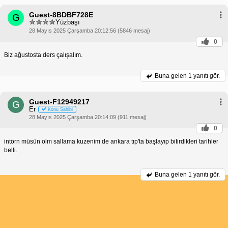
Guest-8BDBF728E
G
Yüzbaşı
28 Mayıs 2025 Çarşamba 20:12:56 (5846 mesaj)
0
Biz ağustosta ders çalışalım.
Buna gelen
1 yanıtı gör.
Guest-F12949217
G
Er
Konu Sahibi
28 Mayıs 2025 Çarşamba 20:14:09 (911 mesaj)
0
intörn müsün olm sallama kuzenim de ankara tıp'ta başlayıp bitirdikleri tarihler
belli.
Buna gelen
1 yanıtı gör.