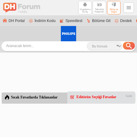
Uygulama
Teknoloji
Giriş ve
ile Aç
Haberleri
Kayıt
DH Portal
İndirim Kodu
Speedtest
Bölüme Git
Destek
Gizle
Editörün Seçtiği Fırsatlar
Sıcak Fırsatlarda Tıklananlar