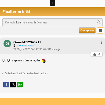
1
Finallerim bitti
Cevap Yaz
Guest-F12949217
G
Er
Konu Sahibi
27 Mayıs 2025 Salı 22:30:40 (911 mesaj)
0
İçip içip sapıtma dönemi açılsın
< Bu ileti mobil sürüm kullanılarak atıldı >