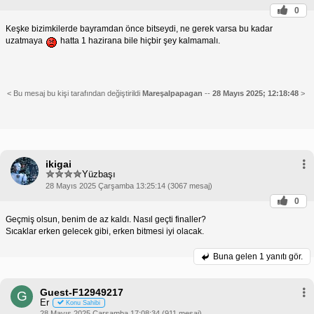
0
Keşke bizimkilerde bayramdan önce bitseydi, ne gerek varsa bu kadar
uzatmaya
hatta 1 hazirana bile hiçbir şey kalmamalı.
< Bu mesaj bu kişi tarafından değiştirildi
Mareşalpapagan
--
28 Mayıs 2025; 12:18:48
>
ikigai
Yüzbaşı
28 Mayıs 2025 Çarşamba 13:25:14 (3067 mesaj)
0
Geçmiş olsun, benim de az kaldı. Nasıl geçti finaller?
Sıcaklar erken gelecek gibi, erken bitmesi iyi olacak.
Buna gelen
1 yanıtı gör.
Guest-F12949217
G
Er
Konu Sahibi
28 Mayıs 2025 Çarşamba 17:08:34 (911 mesaj)