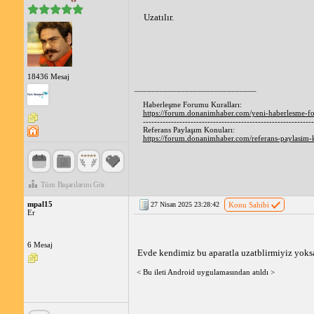
Uzatılır.
18436 Mesaj
_____________________________
Haberleşme Forumu Kuralları:
https://forum.donanimhaber.com/yeni-haberlesme-f
-------------------------------------------------------------
Referans Paylaşım Konuları:
https://forum.donanimhaber.com/referans-paylasim
Tüm Başarılarını Gör
mpal15
27 Nisan 2025 23:28:42
Konu Sahibi
Er
6 Mesaj
Evde kendimiz bu aparatla uzatblirmiyiz yoksa
< Bu ileti Android uygulamasından atıldı >