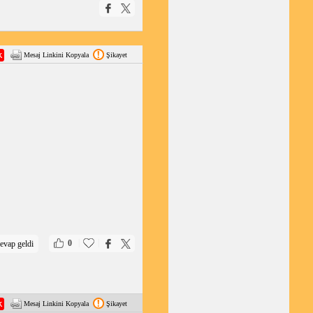
Mesaj Linkini Kopyala
Şikayet
|
|
0
evap geldi
Mesaj Linkini Kopyala
Şikayet