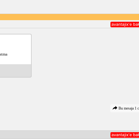
atma 
Bu mesaja 1 c