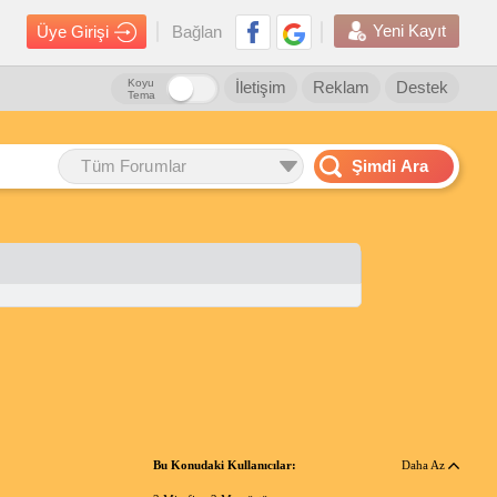
Yeni Kayıt
Üye Girişi
Bağlan
Koyu
İletişim
Reklam
Destek
Tema
Tüm Forumlar
Şimdi Ara
Bu Konudaki Kullanıcılar:
Daha Az