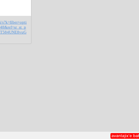
i/s?k=fiber+opti
48&ref=sr_st_p
OLT584UNE8vuG