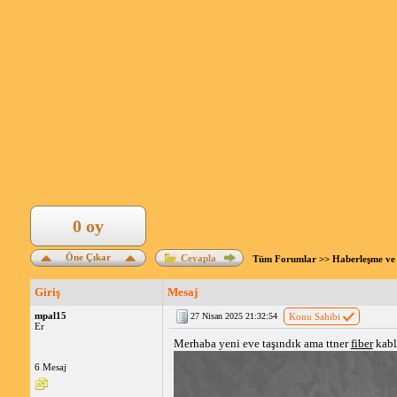
0 oy
Öne Çıkar
Cevapla
Tüm Forumlar
>>
Haberleşme ve 
Giriş
Mesaj
mpal15
27 Nisan 2025 21:32:54
Konu Sahibi
Er
Merhaba yeni eve taşındık ama ttner
fiber
kabl
6 Mesaj