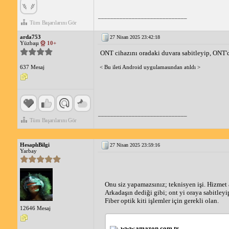
_____________________________
Tüm Başarılarını Gör
arda753
27 Nisan 2025 23:42:18
Yüzbaşı
10+
ONT cihazını oradaki duvara sabitleyip, ONT
< Bu ileti Android uygulamasından atıldı >
637 Mesaj
_____________________________
Tüm Başarılarını Gör
HesaplıBilgi
27 Nisan 2025 23:59:16
Yarbay
Onu siz yapamazsınız; teknisyen işi. Hizmet a
Arkadaşın dediği gibi; ont yi oraya sabitleyi
Fiber optik kiti işlemler için gerekli olan.
12646 Mesaj
www.amazon.com.tr