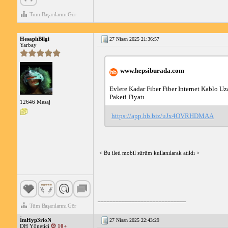
Tüm Başarılarını Gör
HesaplıBilgi
27 Nisan 2025 21:36:57
Yarbay
www.hepsiburada.com
Evlere Kadar Fiber Fiber Internet Kablo Uz
Paketi Fiyatı
12646 Mesaj
https://app.hb.biz/uJx4OVRHDMAA
< Bu ileti mobil sürüm kullanılarak atıldı >
_____________________________
Tüm Başarılarını Gör
İmHyp3rioN
27 Nisan 2025 22:43:29
DH Yönetici
10+