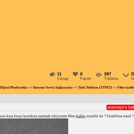
11
0
397
D
Cevap
Favori
Tıklama
İ
Dijital Platformlar
>>
İnternet Servis Sağlayıcılar
>>
Türk Telekom (TTNET)
>> Fiber kablo
osu kisa bunu koridora tasimak istiyorum fiber
kablo
uzatilir mi ? Uzatilirsa nasil ?