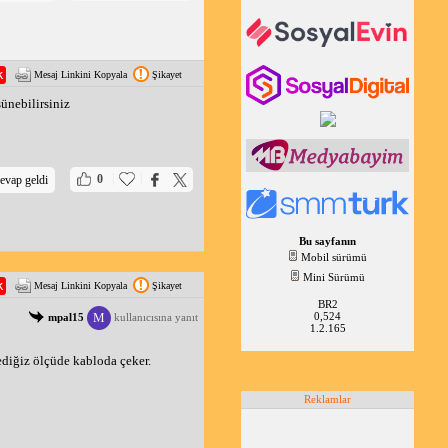
Mesaj Linkini Kopyala
Şikayet
ünebilirsiniz
|
|
0
evap geldi
Bu sayfanın
Mobil sürümü
Mini Sürümü
Mesaj Linkini Kopyala
Şikayet
BR2
0,524
M
mpal15
kullanıcısına yanıt
1.2.165
ediğiz ölçüde kabloda çeker. 
Reklamlar