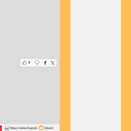
|
|
0
Mesaj Linkini Kopyala
Şikayet