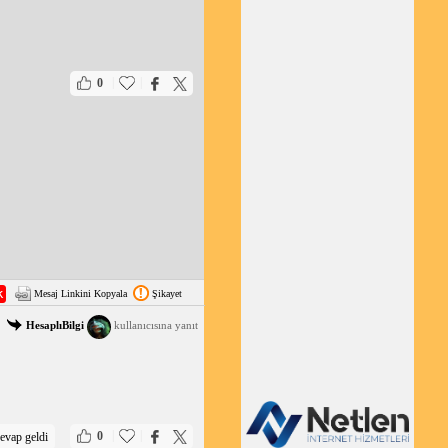
|
|
0
Mesaj Linkini Kopyala
Şikayet
HesaplıBilgi
kullanıcısına yanıt
|
|
0
evap geldi