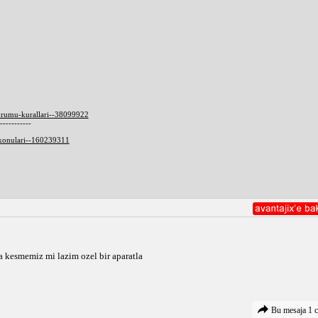
orumu-kurallari--38099922
-----------
-konulari--160239311
 kesmemiz mi lazim ozel bir aparatla
Bu mesaja 1 c