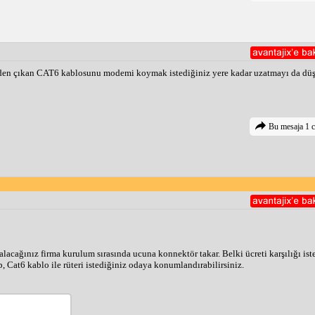
'den çıkan CAT6 kablosunu modemi koymak istediğiniz yere kadar uzatmayı da düş
Bu mesaja 1 c
lacağınız firma kurulum sırasında ucuna konnektör takar. Belki ücreti karşılığı ist
p, Cat6 kablo ile rüteri istediğiniz odaya konumlandırabilirsiniz.