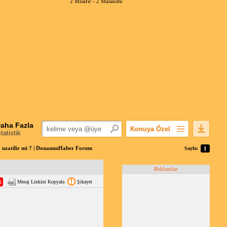
2 Misafir -
2 Masaüstü
aha Fazla
Konuya Özel
statistik
Favorilerime Ekle
 uzatilir mi ? | DonanımHaber Forum
Sayfa:
1
Konuyu Açandan
Reklamlar
Popüler Mesajlar
Mesaj Linkini Kopyala
Şikayet
Linkli Mesajlar
Yazdır
E-Posta Aboneliği
Konuyu Gizle