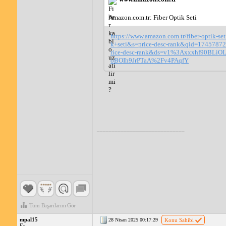
Amazon.com.tr: Fiber Optik Seti
https://www.amazon.com.tr/fiber-optik-set
k+seti&s=price-desc-rank&qid=17457872
rice-desc-rank&ds=v1%3Axxxhf90BLi
oBOIh9JrPTaA%2Fv4PAqfY
_____________________________
Tüm Başarılarını Gör
mpal15
28 Nisan 2025 00:17:29
Konu Sahibi
Er