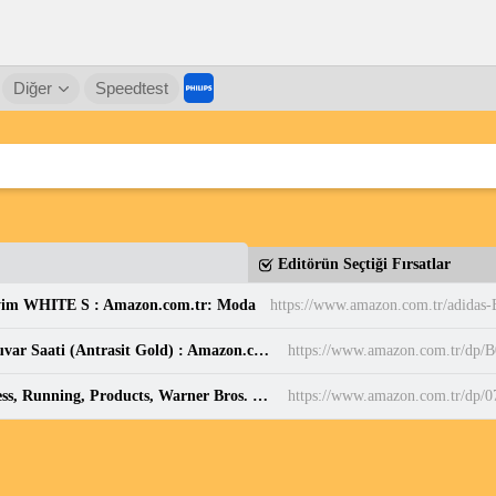
Diğer
Speedtest
Editörün Seçtiği Fırsatlar
yim WHITE S : Amazon.com.tr: Moda
Sessiz, Cam Yüzeyli, Metal halkalı, Dekoratif Duvar Saati (Antrasit Gold) : Amazon.com.tr: Ev ve Yaşam
https://www.amazon.com.tr/d
Harry Potter: Patronus Mini Projector Set : Press, Running, Products, Warner Bros. Consumer: Amazon.com.tr: Elektronik
https://www.amazon.com.tr/dp/