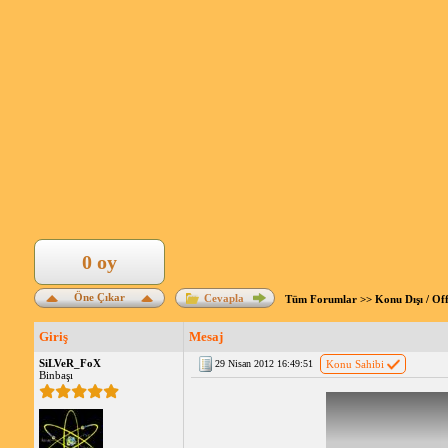
0 oy
Öne Çıkar
Cevapla
Tüm Forumlar
>>
Konu Dışı / Of
Giriş
Mesaj
SiLVeR_FoX
29 Nisan 2012 16:49:51
Konu Sahibi
Binbaşı