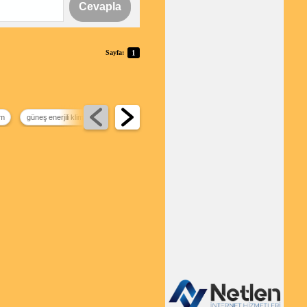
Cevapla
Sayfa:
1
im
güneş enerjili klima
telegram indirim kanalları
black friday ne zaman 2026