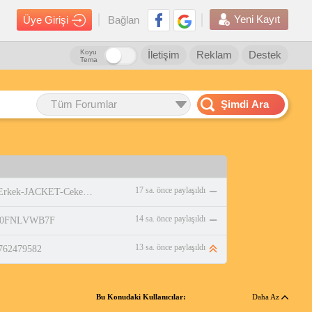
Yeni Kayıt
Üye Girişi
Bağlan
Koyu
İletişim
Reklam
Destek
Tema
Tüm Forumlar
Şimdi Ara
17 sa. önce paylaşıldı
https://www.amazon.com.tr/adidas-Erkek-JACKET-Ceket-WHITE/dp/B0DPBMQX1P
14 sa. önce paylaşıldı
p/B0FNLVWB7F
13 sa. önce paylaşıldı
0762479582
Bu Konudaki Kullanıcılar:
Daha Az