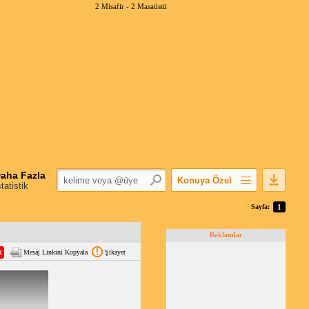
2 Misafir -
2 Masaüstü
aha Fazla
Konuya Özel
statistik
Favorilerime Ekle
Sayfa:
1
Konuyu Açandan
Reklamlar
Popüler Mesajlar
Mesaj Linkini Kopyala
Şikayet
Linkli Mesajlar
Yazdır
E-Posta Aboneliği
Konuyu Gizle