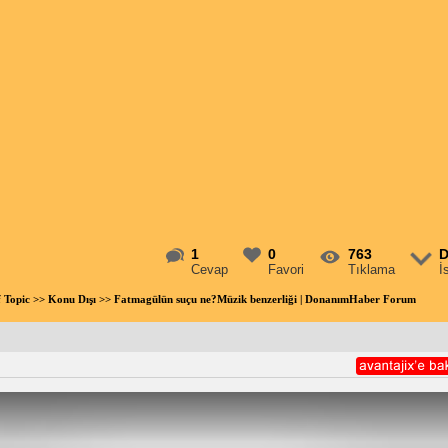
1
0
763
D
Cevap
Favori
Tıklama
İ
f Topic
>>
Konu Dışı
>> Fatmagülün suçu ne?Müzik benzerliği | DonanımHaber Forum