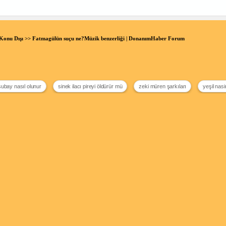
Konu Dışı
>> Fatmagülün suçu ne?Müzik benzerliği | DonanımHaber Forum
ubay nasıl olunur
sinek ilacı pireyi öldürür mü
zeki müren şarkıları
yeşil nas