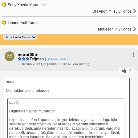
Sony Xperia M yardım!!!
DH Anonim, 13 yıl önce
İphone-Acil Yardım
Moueson, 4 yıl önce
murat05tr
M
Teğmen
Konu Sahibi
06 Kasım 2013 Çarşamba 09:16:32 (244 mesaj)
0
quote:
Orijinalden alıntı: Teknode
quote:
Orijinalden alıntı: murat05tr
experia z telefon kapandı açılmıyor. telefon aşantiyon olduğu için
servise gönderemiyorum. bir arkadaşım yazılım yüklenmesi
gerekiyo dedi. ama nereden nasıl bulacağımı bilmiyorum. yardımcı
olacak ilk arkadaşı küçükde olsa ödüllendiririm. kontor veya düşük
meblağ cep faturasını ödeyebilirim. şimdiden teşekkürler.