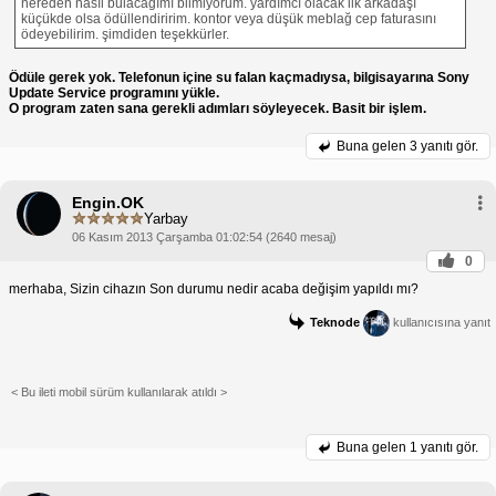
nereden nasıl bulacağımı bilmiyorum. yardımcı olacak ilk arkadaşı
küçükde olsa ödüllendiririm. kontor veya düşük meblağ cep faturasını
ödeyebilirim. şimdiden teşekkürler.
Ödüle gerek yok. Telefonun içine su falan kaçmadıysa, bilgisayarına Sony
Update Service programını yükle.
O program zaten sana gerekli adımları söyleyecek. Basit bir işlem.
Buna gelen
3 yanıtı gör.
Engin.OK
Yarbay
06 Kasım 2013 Çarşamba 01:02:54 (2640 mesaj)
0
merhaba, Sizin cihazın Son durumu nedir acaba değişim yapıldı mı?
Teknode
kullanıcısına yanıt
< Bu ileti mobil sürüm kullanılarak atıldı >
Buna gelen
1 yanıtı gör.