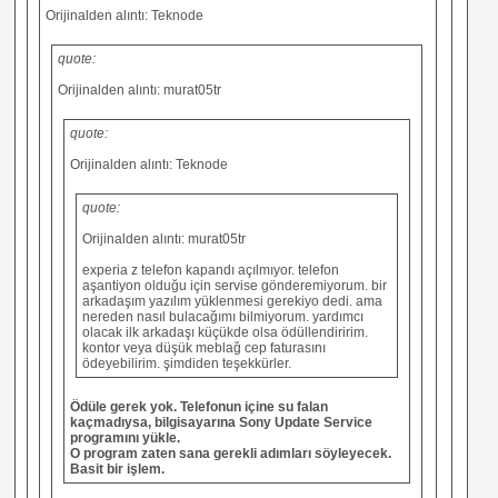
Orijinalden alıntı: Teknode
quote:
Orijinalden alıntı: murat05tr
quote:
Orijinalden alıntı: Teknode
quote:
Orijinalden alıntı: murat05tr
experia z telefon kapandı açılmıyor. telefon
aşantiyon olduğu için servise gönderemiyorum. bir
arkadaşım yazılım yüklenmesi gerekiyo dedi. ama
nereden nasıl bulacağımı bilmiyorum. yardımcı
olacak ilk arkadaşı küçükde olsa ödüllendiririm.
kontor veya düşük meblağ cep faturasını
ödeyebilirim. şimdiden teşekkürler.
Ödüle gerek yok. Telefonun içine su falan
kaçmadıysa, bilgisayarına Sony Update Service
programını yükle.
O program zaten sana gerekli adımları söyleyecek.
Basit bir işlem.