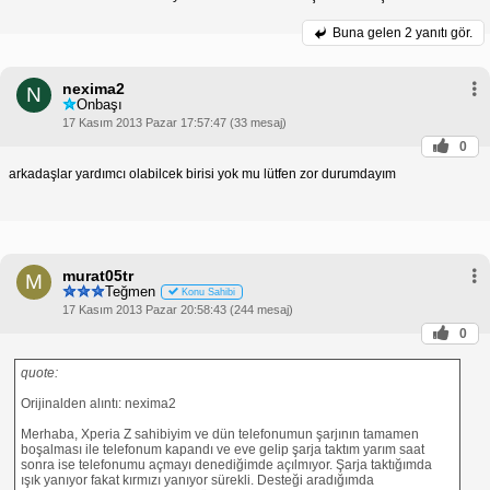
Buna gelen
2 yanıtı gör.
nexima2
N
Onbaşı
17 Kasım 2013 Pazar 17:57:47 (33 mesaj)
0
arkadaşlar yardımcı olabilcek birisi yok mu lütfen zor durumdayım
murat05tr
M
Teğmen
Konu Sahibi
17 Kasım 2013 Pazar 20:58:43 (244 mesaj)
0
quote:
Orijinalden alıntı: nexima2
Merhaba, Xperia Z sahibiyim ve dün telefonumun şarjının tamamen
boşalması ile telefonum kapandı ve eve gelip şarja taktım yarım saat
sonra ise telefonumu açmayı denediğimde açılmıyor. Şarja taktığımda
ışık yanıyor fakat kırmızı yanıyor sürekli. Desteği aradığımda