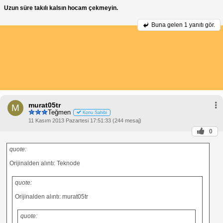
Uzun süre takılı kalsın hocam çekmeyin.
Buna gelen
1 yanıtı gör.
murat05tr
M
Teğmen
Konu Sahibi
11 Kasım 2013 Pazartesi 17:51:33 (244 mesaj)
0
quote:
Orijinalden alıntı: Teknode
quote:
Orijinalden alıntı: murat05tr
quote: