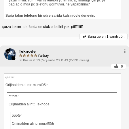
yazılımı yükledim. yalnız telefon şu an hiç açılmadığı için pc ye
bağladığımda pc telefonu görmüyor. ne yapabilirim?
Şarja takın telefonu bir süre şarjda kalsın öyle deneyin.
şarza taktım. telefonda en ufak bi belirti yok. pfffffffffff
Buna gelen
1 yanıtı gör.
Teknode
Yarbay
06 Kasım 2013 Çarşamba 23:11:43 (22331 mesaj)
0
quote:
Orijinalden alıntı: murat05tr
quote:
Orijinalden alıntı: Teknode
quote:
Orijinalden alıntı: murat05tr