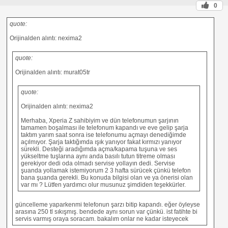
0
quote:
Orijinalden alıntı: nexima2
quote:
Orijinalden alıntı: murat05tr
quote:
Orijinalden alıntı: nexima2
Merhaba, Xperia Z sahibiyim ve dün telefonumun şarjının
tamamen boşalması ile telefonum kapandı ve eve gelip şarja
taktım yarım saat sonra ise telefonumu açmayı denediğimde
açılmıyor. Şarja taktığımda ışık yanıyor fakat kırmızı yanıyor
sürekli. Desteği aradığımda açma/kapama tuşuna ve ses
yükseltme tuşlarına aynı anda basılı tutun titreme olması
gerekiyor dedi oda olmadı servise yollayın dedi. Servise
şuanda yollamak istemiyorum 2 3 hafta sürücek çünkü telefon
bana şuanda gerekli. Bu konuda bilgisi olan ve ya önerisi olan
var mı ? Lütfen yardımcı olur musunuz şimdiden teşekkürler.
güncelleme yaparkenmi telefonun şarzı bitip kapandı. eğer öyleyse
arasına 250 tl sıkışmış. bendede aynı sorun var çünkü. ist fatihte bi
servis varmış oraya soracam. bakalım onlar ne kadar isteyecek