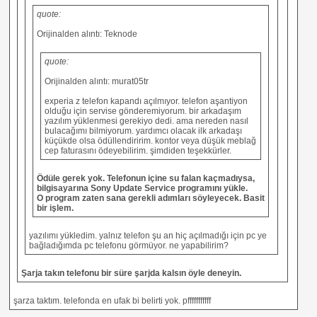
quote:
Orijinalden alıntı: Teknode
quote:
Orijinalden alıntı: murat05tr
experia z telefon kapandı açılmıyor. telefon aşantiyon
olduğu için servise gönderemiyorum. bir arkadaşım
yazılım yüklenmesi gerekiyo dedi. ama nereden nasıl
bulacağımı bilmiyorum. yardımcı olacak ilk arkadaşı
küçükde olsa ödüllendiririm. kontor veya düşük meblağ
cep faturasını ödeyebilirim. şimdiden teşekkürler.
Ödüle gerek yok. Telefonun içine su falan kaçmadıysa,
bilgisayarına Sony Update Service programını yükle.
O program zaten sana gerekli adımları söyleyecek. Basit
bir işlem.
yazılımı yükledim. yalnız telefon şu an hiç açılmadığı için pc ye
bağladığımda pc telefonu görmüyor. ne yapabilirim?
Şarja takın telefonu bir süre şarjda kalsın öyle deneyin.
şarza taktım. telefonda en ufak bi belirti yok. pfffffffffff