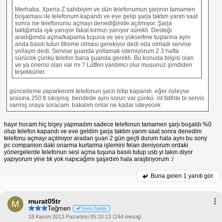
Merhaba, Xperia Z sahibiyim ve dün telefonumun şarjının tamamen
boşalması ile telefonum kapandı ve eve gelip şarja taktım yarım saat
sonra ise telefonumu açmayı denediğimde açılmıyor. Şarja
taktığımda ışık yanıyor fakat kırmızı yanıyor sürekli. Desteği
aradığımda açma/kapama tuşuna ve ses yükseltme tuşlarına aynı
anda basılı tutun titreme olması gerekiyor dedi oda olmadı servise
yollayın dedi. Servise şuanda yollamak istemiyorum 2 3 hafta
sürücek çünkü telefon bana şuanda gerekli. Bu konuda bilgisi olan
ve ya önerisi olan var mı ? Lütfen yardımcı olur musunuz şimdiden
teşekkürler.
güncelleme yaparkenmi telefonun şarzı bitip kapandı. eğer öyleyse
arasına 250 tl sıkışmış. bendede aynı sorun var çünkü. ist fatihte bi servis
varmış oraya soracam. bakalım onlar ne kadar isteyecek
hayır hocam hiç bişey yapmadım sadece telefonun tamamen şarjı boşaldı %0
olup telefon kapandı ve eve geldim şarja taktım yarım saat sonra denedim
telefonu açmayı açılmıyor aradan şuan 2 gün geçti durum hala aynı bu sony
pc companion daki onarma kurtarma işlemini felan deniyorum ordaki
yönergelerde telefonun sesi açma tuşuna basılı tutup usb yi takın diyor
yapıyorum yine tık yok napıcağımı şaşırdım hala araştırıyorum :/
Buna gelen
1 yanıtı gör.
murat05tr
M
Teğmen
Konu Sahibi
18 Kasım 2013 Pazartesi 05:10:13 (244 mesaj)