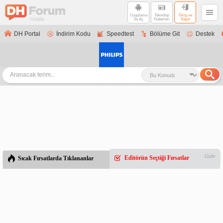
Uygulama
Teknoloji
Giriş ve
ile Aç
Haberleri
Kayıt
DH Portal
İndirim Kodu
Speedtest
Bölüme Git
Destek
Gizle
Editörün Seçtiği Fırsatlar
Sıcak Fırsatlarda Tıklananlar