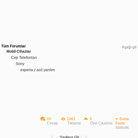
Tüm Forumlar
Aşağı git
Mobil Cihazlar
Cep Telefonları
Sony
experia z acil yardım
15
1061
0
Daha
Cevap
Tıklama
Öne Çıkarma
Fazla
İstatistik
Sayfaya Git