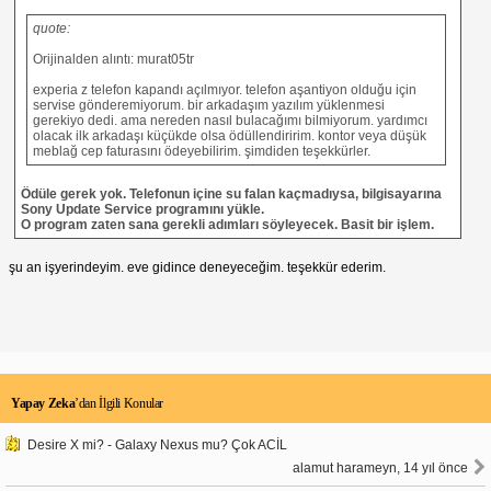
quote:
Orijinalden alıntı: murat05tr
experia z telefon kapandı açılmıyor. telefon aşantiyon olduğu için
servise gönderemiyorum. bir arkadaşım yazılım yüklenmesi
gerekiyo dedi. ama nereden nasıl bulacağımı bilmiyorum. yardımcı
olacak ilk arkadaşı küçükde olsa ödüllendiririm. kontor veya düşük
meblağ cep faturasını ödeyebilirim. şimdiden teşekkürler.
Ödüle gerek yok. Telefonun içine su falan kaçmadıysa, bilgisayarına
Sony Update Service programını yükle.
O program zaten sana gerekli adımları söyleyecek. Basit bir işlem.
şu an işyerindeyim. eve gidince deneyeceğim. teşekkür ederim.
Yapay Zeka
’dan İlgili Konular
Desire X mi? - Galaxy Nexus mu? Çok ACİL
alamut harameyn, 14 yıl önce