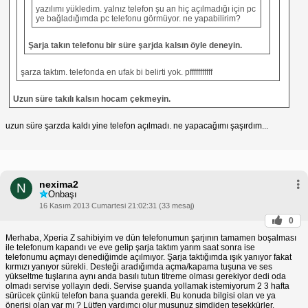
yazılımı yükledim. yalnız telefon şu an hiç açılmadığı için pc
ye bağladığımda pc telefonu görmüyor. ne yapabilirim?
Şarja takın telefonu bir süre şarjda kalsın öyle deneyin.
şarza taktım. telefonda en ufak bi belirti yok. pfffffffffff
Uzun süre takılı kalsın hocam çekmeyin.
uzun süre şarzda kaldı yine telefon açılmadı. ne yapacağımı şaşırdım...
nexima2
N
Onbaşı
16 Kasım 2013 Cumartesi 21:02:31 (33 mesaj)
0
Merhaba, Xperia Z sahibiyim ve dün telefonumun şarjının tamamen boşalması
ile telefonum kapandı ve eve gelip şarja taktım yarım saat sonra ise
telefonumu açmayı denediğimde açılmıyor. Şarja taktığımda ışık yanıyor fakat
kırmızı yanıyor sürekli. Desteği aradığımda açma/kapama tuşuna ve ses
yükseltme tuşlarına aynı anda basılı tutun titreme olması gerekiyor dedi oda
olmadı servise yollayın dedi. Servise şuanda yollamak istemiyorum 2 3 hafta
sürücek çünkü telefon bana şuanda gerekli. Bu konuda bilgisi olan ve ya
önerisi olan var mı ? Lütfen yardımcı olur musunuz şimdiden teşekkürler.