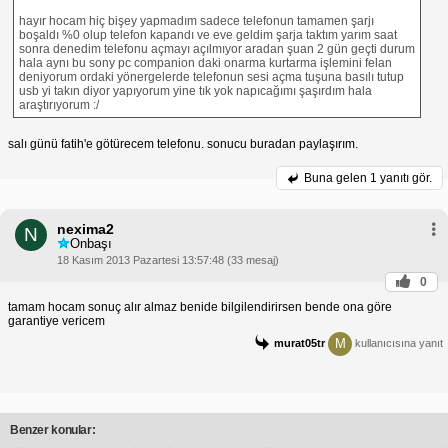
hayır hocam hiç bişey yapmadım sadece telefonun tamamen şarjı
boşaldı %0 olup telefon kapandı ve eve geldim şarja taktım yarım saat
sonra denedim telefonu açmayı açılmıyor aradan şuan 2 gün geçti durum
hala aynı bu sony pc companion daki onarma kurtarma işlemini felan
deniyorum ordaki yönergelerde telefonun sesi açma tuşuna basılı tutup
usb yi takın diyor yapıyorum yine tık yok napıcağımı şaşırdım hala
araştırıyorum :/
salı günü fatih'e götürecem telefonu. sonucu buradan paylaşırım.
Buna gelen
1 yanıtı gör.
nexima2
N
Onbaşı
18 Kasım 2013 Pazartesi 13:57:48 (33 mesaj)
0
tamam hocam sonuç alır almaz benide bilgilendirirsen bende ona göre
garantiye vericem
M
murat05tr
kullanıcısına yanıt
Benzer konular: