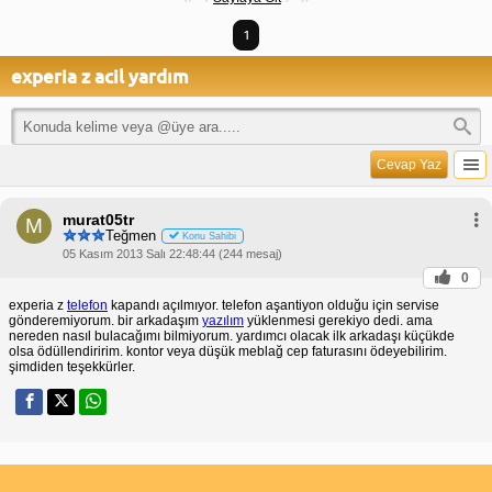
1
experia z acil yardım
Cevap Yaz
murat05tr
M
Teğmen
Konu Sahibi
05 Kasım 2013 Salı 22:48:44 (244 mesaj)
0
experia z
telefon
kapandı açılmıyor. telefon aşantiyon olduğu için servise
gönderemiyorum. bir arkadaşım
yazılım
yüklenmesi gerekiyo dedi. ama
nereden nasıl bulacağımı bilmiyorum. yardımcı olacak ilk arkadaşı küçükde
olsa ödüllendiririm. kontor veya düşük meblağ cep faturasını ödeyebilirim.
şimdiden teşekkürler.