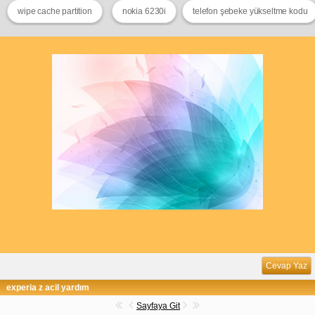
wipe cache partition
nokia 6230i
telefon şebeke yükseltme kodu
Cevap Yaz
experia z acil yardım
Sayfaya Git