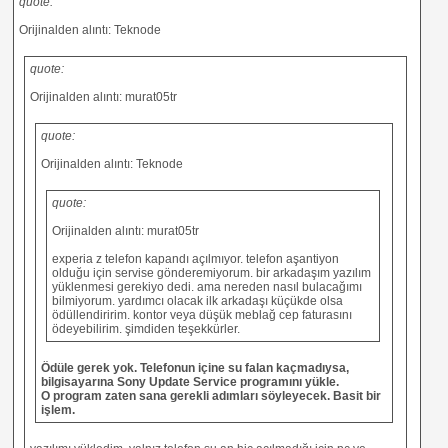
quote:
Orijinalden alıntı: Teknode
quote:
Orijinalden alıntı: murat05tr
quote:
Orijinalden alıntı: Teknode
quote:
Orijinalden alıntı: murat05tr
experia z telefon kapandı açılmıyor. telefon aşantiyon
olduğu için servise gönderemiyorum. bir arkadaşım yazılım
yüklenmesi gerekiyo dedi. ama nereden nasıl bulacağımı
bilmiyorum. yardımcı olacak ilk arkadaşı küçükde olsa
ödüllendiririm. kontor veya düşük meblağ cep faturasını
ödeyebilirim. şimdiden teşekkürler.
Ödüle gerek yok. Telefonun içine su falan kaçmadıysa,
bilgisayarına Sony Update Service programını yükle.
O program zaten sana gerekli adımları söyleyecek. Basit bir
işlem.