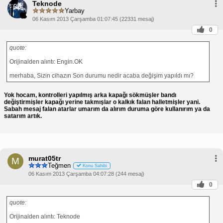
Teknode
Yarbay
06 Kasım 2013 Çarşamba 01:07:45 (22331 mesaj)
0
quote:
Orijinalden alıntı: Engin.OK
merhaba, Sizin cihazın Son durumu nedir acaba değişim yapıldı mı?
Yok hocam, kontrolleri yapılmış arka kapağı sökmüşler bandı
değiştirmişler kapağı yerine takmışlar o kalkık falan halletmişler yani.
Sabah mesaj falan atarlar umarım da alırım duruma göre kullanırım ya da
satarım artık.
murat05tr
M
Teğmen
Konu Sahibi
06 Kasım 2013 Çarşamba 04:07:28 (244 mesaj)
0
quote:
Orijinalden alıntı: Teknode