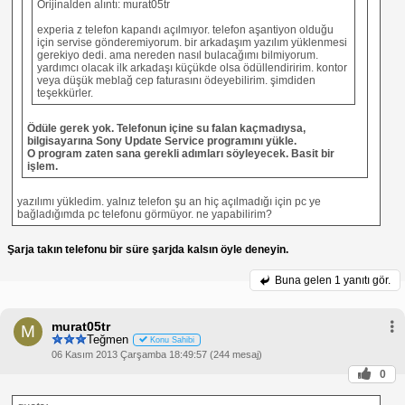
Orijinalden alıntı: murat05tr
experia z telefon kapandı açılmıyor. telefon aşantiyon olduğu
için servise gönderemiyorum. bir arkadaşım yazılım yüklenmesi
gerekiyo dedi. ama nereden nasıl bulacağımı bilmiyorum.
yardımcı olacak ilk arkadaşı küçükde olsa ödüllendiririm. kontor
veya düşük meblağ cep faturasını ödeyebilirim. şimdiden
teşekkürler.
Ödüle gerek yok. Telefonun içine su falan kaçmadıysa,
bilgisayarına Sony Update Service programını yükle.
O program zaten sana gerekli adımları söyleyecek. Basit bir
işlem.
yazılımı yükledim. yalnız telefon şu an hiç açılmadığı için pc ye
bağladığımda pc telefonu görmüyor. ne yapabilirim?
Şarja takın telefonu bir süre şarjda kalsın öyle deneyin.
Buna gelen
1 yanıtı gör.
murat05tr
M
Teğmen
Konu Sahibi
06 Kasım 2013 Çarşamba 18:49:57 (244 mesaj)
0