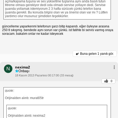
açma/kapama tuşuna ve ses yükseltme tuşlarına aynı anda basılı tutun
titreme olması gerekiyor dedi oda olmadı servise yollayın dedi. Servise
şuanda yollamak istemiyorum 2 3 hafta sürücek çünkü telefon bana
şuanda gerekli. Bu konuda bilgisi olan ve ya önerisi olan var mı ? Lütfen
yardımcı olur musunuz şimdiden teşekkürler.
güncelleme yaparkenmi telefonun şarzı bitip kapandı. eğer öyleyse arasına
250 tl sıkışmış. bendede aynı sorun var çünkü. ist fatihte bi servis varmış oraya
soracam. bakalım onlar ne kadar isteyecek
Buna gelen
1 yanıtı gör.
nexima2
N
Onbaşı
18 Kasım 2013 Pazartesi 00:17:00 (33 mesaj)
0
quote:
Orijinalden alıntı: murat05tr
quote:
Orijinalden alıntı: nexima2