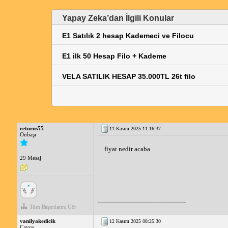
Yapay Zeka’dan İlgili Konular
E1 Satılık 2 hesap Kademeci ve Filocu
E1 ilk 50 Hesap Filo + Kademe
VELA SATILIK HESAP 35.000TL 26t filo
returns55
11 Kasım 2025 11:16:37
Onbaşı
fiyat nedir acaba
29 Mesaj
_____________________________
Tüm Başarılarını Gör
vanilyakedicik
12 Kasım 2025 08:25:30
Çavuş