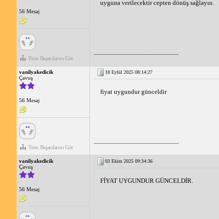
uyguna verilecektir cepten dönüş sağlayın.
56 Mesaj
_____________________________
Tüm Başarılarını Gör
vanilyakedicik
18 Eylül 2025 08:14:27
Çavuş
fiyat uygundur günceldir
56 Mesaj
_____________________________
Tüm Başarılarını Gör
vanilyakedicik
03 Ekim 2025 09:34:36
Çavuş
FİYAT UYGUNDUR GÜNCELDİR.
56 Mesaj