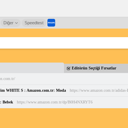
Diğer
Speedtest
Editörün Seçtiği Fırsatlar
n.com.tr/
yim WHITE S : Amazon.com.tr: Moda
r: Bebek
https://www.amazon.com.tr/dp/B0H4NXRYT6