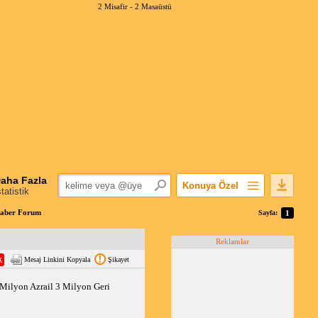
2 Misafir -
2 Masaüstü
aha Fazla
Konuya Özel
statistik
Favorilerime Ekle
Haber Forum
Sayfa:
1
Konuyu Açandan
Reklamlar
Popüler Mesajlar
Mesaj Linkini Kopyala
Şikayet
Linkli Mesajlar
Yazdır
 Milyon Azrail 3 Milyon Geri 
E-Posta Aboneliği
Konuyu Gizle