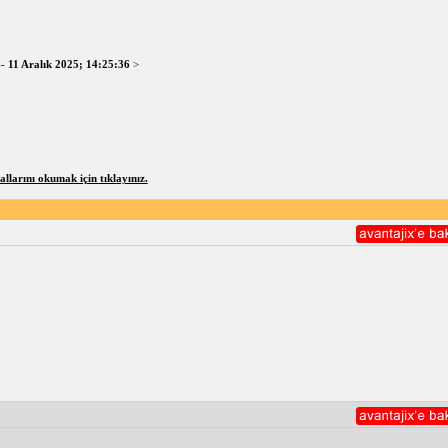
--
11 Aralık 2025; 14:25:36
>
larını okumak için tıklayınız.