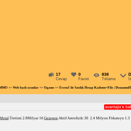
17
0
838
D
Cevap
Favori
Tıklama
İ
- MMO
>>
Web bazlı oyunlar
>>
Ogame
>> Evren1'de Satılık Hesap Kademe+Filo | Donanım
Metal
 Üretimi 2.8Milyar 16 
Gezegen
 Aktif Astrofizik:30  2.4 Milyon Firkateyn 1.3