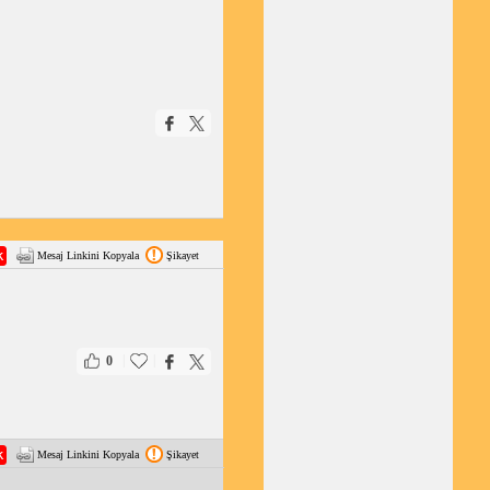
Mesaj Linkini Kopyala
Şikayet
|
|
0
Mesaj Linkini Kopyala
Şikayet