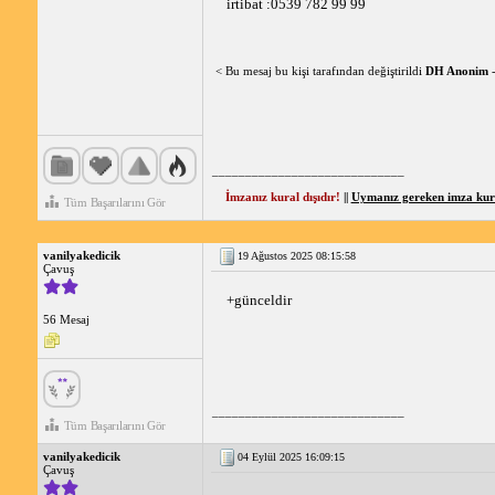
irtibat :0539 782 99 99
< Bu mesaj bu kişi tarafından değiştirildi
DH Anonim
_____________________________
İmzanız kural dışıdır!
||
Uymanız gereken imza kural
Tüm Başarılarını Gör
vanilyakedicik
19 Ağustos 2025 08:15:58
Çavuş
+günceldir
56 Mesaj
_____________________________
Tüm Başarılarını Gör
vanilyakedicik
04 Eylül 2025 16:09:15
Çavuş