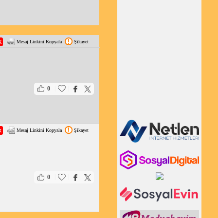
Mesaj Linkini Kopyala
Şikayet
|
|
0
Mesaj Linkini Kopyala
Şikayet
|
|
0