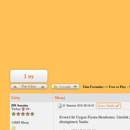
1 oy
Öne Çıkar
Cevapla
Tüm Forumlar
>>
Free to Play 
Giriş
Mesaj
DH Anonim
31 Temmuz 2025 08:18:42
Konu Sahibi
Yarbay
20+
Evren1'de Uygun Fiyata Hesabımız  Günlük 
dönüşümcü Vardır.
13869 Mesaj