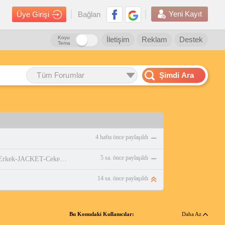
Yeni Kayıt
Üye Girişi
Bağlan
Koyu
İletişim
Reklam
Destek
Tema
Tüm Forumlar
Şimdi Ara
4 hafta önce paylaşıldı
5 sa. önce paylaşıldı
https://www.amazon.com.tr/adidas-Erkek-JACKET-Ceket-WHITE/dp/B0DPBMQX1P
14 sa. önce paylaşıldı
Bu Konudaki Kullanıcılar:
Daha Az