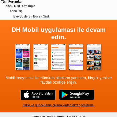
Tüm Forumlar
Konu Dışı / Off Topic
Konu Dışı
Eve Şöyle Bir Böcek Girdi
DH Mobil uygulaması ile devam
edin.
Mobil tarayıcınız ile mümkün olanların yanı sıra, birçok yeni ve
faydalı özelliğe erişin.
Gizle ve güncelleme çıkana kadar tekrar gösterme.
Donanım Haber Forum - Mobil Sürüm