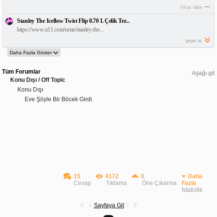
14 sa. önce
Stanley The Iceflow Twist Flip 0.70 L Çelik Ter...
https://www.n11.com/urun/stanley-the...
geçen ay
Tüm Forumlar
Aşağı git
Konu Dışı / Off Topic
Konu Dışı
Eve Şöyle Bir Böcek Girdi
15
4172
0
Daha
Cevap
Tıklama
Öne Çıkarma
Fazla
İstatistik
Sayfaya Git