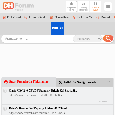
Uygulama
Teknoloji
Giriş ve
ile Aç
Haberleri
Kayıt
DH Portal
İndirim Kodu
Speedtest
Bölüme Git
Destek
Sıcak Fırsatlarda Tıklananlar
Gizle
Editörün Seçtiği Fırsatlar
Casio MW-240-7BVDF Standart Erkek Kol Saati, Si...
https://www.amazon.com.tr/dp/B01D5P6H4Y
6 sa. önce
Balen's Beeauty Saf Papatya Hidrosolü 250 ml : ...
https://www.amazon.com.tr/dp/B0GHZNCRXN