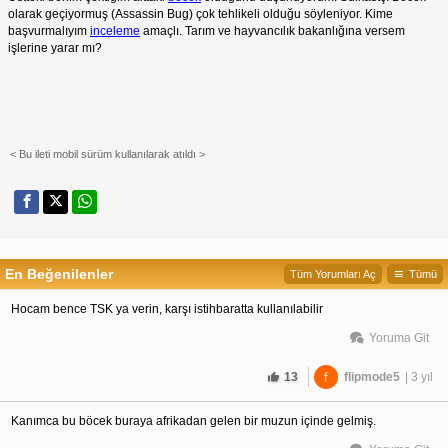
olarak geçiyormuş (Assassin Bug) çok tehlikeli olduğu söyleniyor. Kime
başvurmalıyım
inceleme
amaçlı. Tarım ve hayvancılık bakanlığına versem
işlerine yarar mı?
< Bu ileti mobil sürüm kullanılarak atıldı >
En Beğenilenler
Tüm Yorumları Aç
Tümü
Hocam bence TSK ya verin, karşı istihbaratta kullanılabilir
Yoruma Git
13
f
flipmode5
| 3 yıl
Kanımca bu böcek buraya afrikadan gelen bir muzun içinde gelmiş.