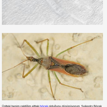
Üstteki benim çektiğim alttaki
böcek
olduğunu düşünüyorum. Suikastçı Böcek