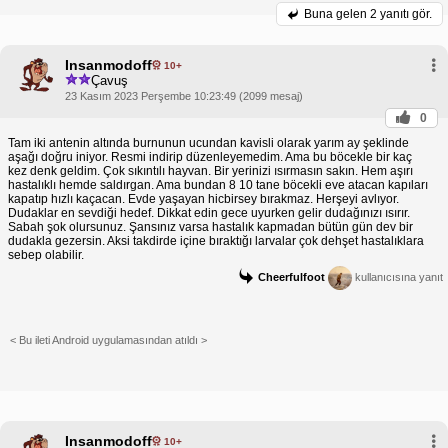
Buna gelen
2 yanıtı gör.
Insanmodoff
10+
Çavuş
23 Kasım 2023 Perşembe 10:23:49 (2099 mesaj)
0
Tam iki antenin altında burnunun ucundan kavisli olarak yarım ay şeklinde
aşağı doğru iniyor. Resmi indirip düzenleyemedim. Ama bu böcekle bir kaç
kez denk geldim. Çok sıkıntılı hayvan. Bir yerinizi ısırmasın sakın. Hem aşırı
hastalıklı hemde saldırgan. Ama bundan 8 10 tane böcekli eve atacan kapıları
kapatıp hızlı kaçacan. Evde yaşayan hicbirsey bırakmaz. Herşeyi avlıyor.
Dudaklar en sevdiği hedef. Dikkat edin gece uyurken gelir dudağınızı ısırır.
Sabah şok olursunuz. Şansınız varsa hastalık kapmadan bütün gün dev bir
dudakla gezersin. Aksi takdirde içine bıraktığı larvalar çok dehşet hastalıklara
sebep olabilir.
Cheerfulfoot
kullanıcısına yanıt
< Bu ileti Android uygulamasından atıldı >
Insanmodoff
10+