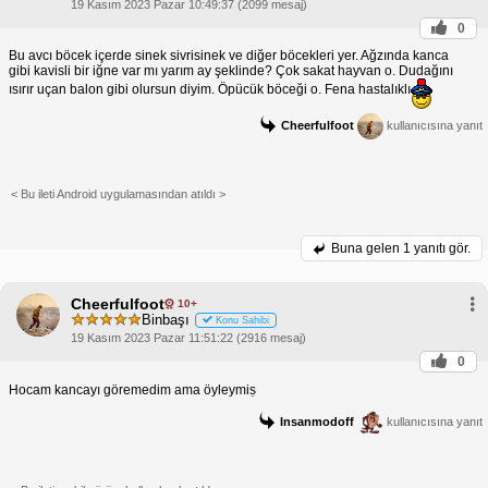
19 Kasım 2023 Pazar 10:49:37 (2099 mesaj)
0
Bu avcı böcek içerde sinek sivrisinek ve diğer böcekleri yer. Ağzında kanca
gibi kavisli bir iğne var mı yarım ay şeklinde? Çok sakat hayvan o. Dudağını
ısırır uçan balon gibi olursun diyim. Öpücük böceği o. Fena hastalıklı
Cheerfulfoot
kullanıcısına yanıt
< Bu ileti Android uygulamasından atıldı >
Buna gelen
1 yanıtı gör.
Cheerfulfoot
10+
Binbaşı
Konu Sahibi
19 Kasım 2023 Pazar 11:51:22 (2916 mesaj)
0
Hocam kancayı göremedim ama öyleymiṣ
Insanmodoff
kullanıcısına yanıt