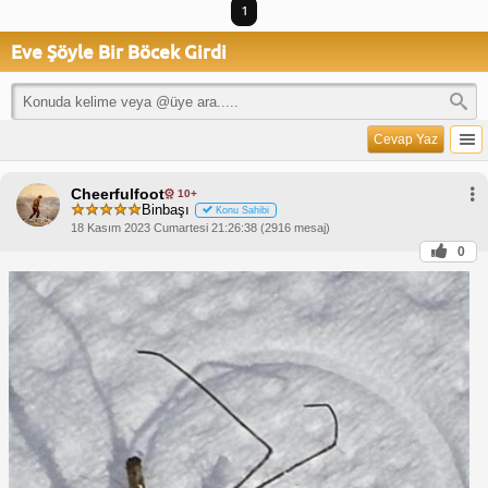
1
Eve Şöyle Bir Böcek Girdi
Cevap Yaz
Cheerfulfoot
10+
Binbaşı
Konu Sahibi
18 Kasım 2023 Cumartesi 21:26:38 (2916 mesaj)
0