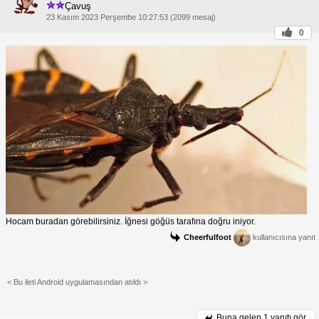
Çavuş
23 Kasım 2023 Perşembe 10:27:53 (2099 mesaj)
0
Hocam buradan görebilirsiniz. İğnesi göğüs tarafına doğru iniyor.
Cheerfulfoot
kullanıcısına yanıt
< Bu ileti Android uygulamasından atıldı >
Buna gelen
1 yanıtı gör.