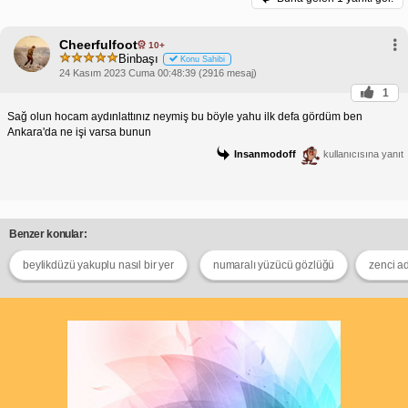
Cheerfulfoot
10+
Binbaşı
Konu Sahibi
24 Kasım 2023 Cuma 00:48:39 (2916 mesaj)
1
Sağ olun hocam aydınlattınız neymiş bu böyle yahu ilk defa gördüm ben
Ankara'da ne işi varsa bunun
Insanmodoff
kullanıcısına yanıt
Benzer konular:
beylikdüzü yakuplu nasıl bir yer
numaralı yüzücü gözlüğü
zenci a