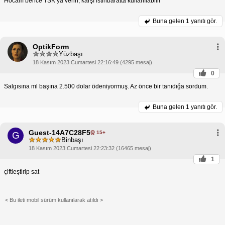
Hocam bence TSK ya verin, karşı istihbaratta kullanılabilir
Buna gelen
1 yanıtı gör.
OptikForm
Yüzbaşı
18 Kasım 2023 Cumartesi 22:16:49 (4295 mesaj)
0
Salgısına ml başına 2.500 dolar ödeniyormuş. Az önce bir tanıdığa sordum.
Buna gelen
1 yanıtı gör.
Guest-14A7C28F5
15+
G
Binbaşı
18 Kasım 2023 Cumartesi 22:23:32 (16465 mesaj)
1
çiftleştirip sat
< Bu ileti mobil sürüm kullanılarak atıldı >