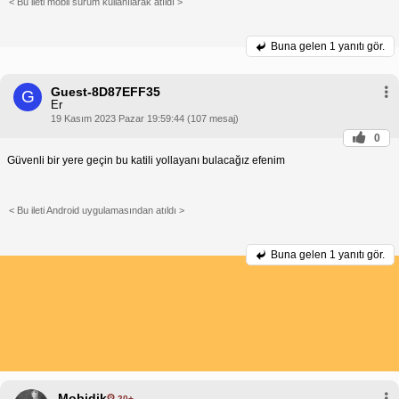
< Bu ileti mobil sürüm kullanılarak atıldı >
Buna gelen
1 yanıtı gör.
Guest-8D87EFF35
G
Er
19 Kasım 2023 Pazar 19:59:44 (107 mesaj)
0
Güvenli bir yere geçin bu katili yollayanı bulacağız efenim
< Bu ileti Android uygulamasından atıldı >
Buna gelen
1 yanıtı gör.
Mobidik
20+