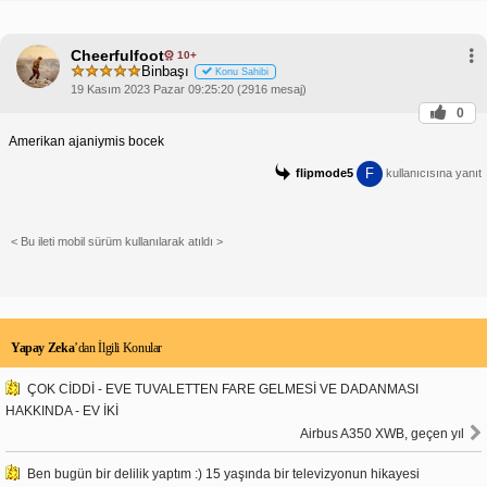
Cheerfulfoot
10+
Binbaşı
Konu Sahibi
19 Kasım 2023 Pazar 09:25:20 (2916 mesaj)
0
Amerikan ajaniymis bocek
F
flipmode5
kullanıcısına yanıt
< Bu ileti mobil sürüm kullanılarak atıldı >
Yapay Zeka
’dan İlgili Konular
ÇOK CİDDİ - EVE TUVALETTEN FARE GELMESİ VE DADANMASI
HAKKINDA - EV İKİ
Airbus A350 XWB, geçen yıl
Ben bugün bir delilik yaptım :) 15 yaşında bir televizyonun hikayesi