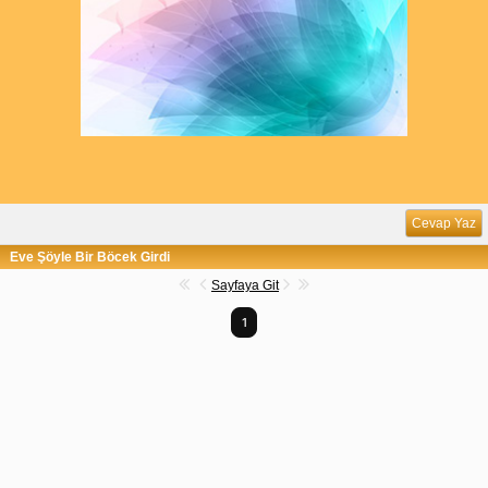
Cevap Yaz
Eve Şöyle Bir Böcek Girdi
Sayfaya Git
1