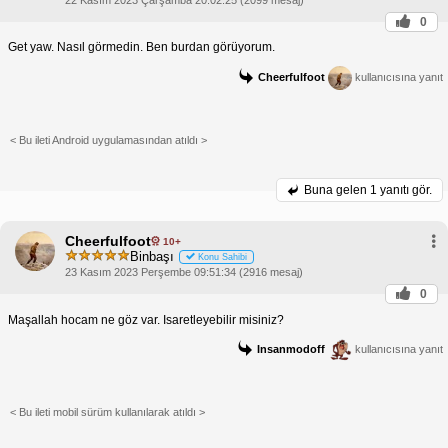
22 Kasım 2023 Çarşamba 20:02:25 (2099 mesaj)
0
Get yaw. Nasıl görmedin. Ben burdan görüyorum.
Cheerfulfoot
kullanıcısına yanıt
< Bu ileti Android uygulamasından atıldı >
Buna gelen
1 yanıtı gör.
Cheerfulfoot
10+
Binbaşı
Konu Sahibi
23 Kasım 2023 Perşembe 09:51:34 (2916 mesaj)
0
Maşallah hocam ne göz var. Isaretleyebilir misiniz?
Insanmodoff
kullanıcısına yanıt
< Bu ileti mobil sürüm kullanılarak atıldı >