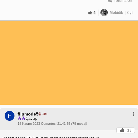
Yoruma Git
4
Mobidik
| 3 yıl
flipmode5
10+
F
Çavuş
18 Kasım 2023 Cumartesi 21:41:35 (79 mesaj)
13