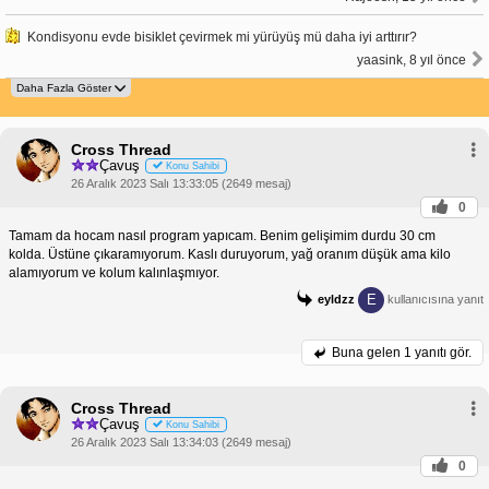
Kondisyonu evde bisiklet çevirmek mi yürüyüş mü daha iyi arttırır?
yaasink, 8 yıl önce
Cross Thread
Çavuş
Konu Sahibi
26 Aralık 2023 Salı 13:33:05 (2649 mesaj)
0
Tamam da hocam nasıl program yapıcam. Benim gelişimim durdu 30 cm
kolda. Üstüne çıkaramıyorum. Kaslı duruyorum, yağ oranım düşük ama kilo
alamıyorum ve kolum kalınlaşmıyor.
E
eyldzz
kullanıcısına yanıt
Buna gelen
1 yanıtı gör.
Cross Thread
Çavuş
Konu Sahibi
26 Aralık 2023 Salı 13:34:03 (2649 mesaj)
0