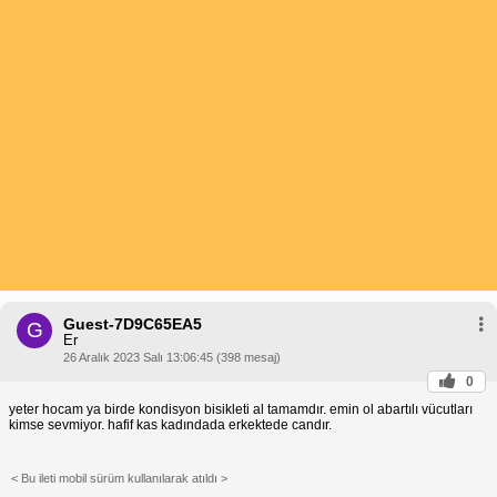
Guest-7D9C65EA5
G
Er
26 Aralık 2023 Salı 13:06:45 (398 mesaj)
0
yeter hocam ya birde kondisyon bisikleti al tamamdır. emin ol abartılı vücutları
kimse sevmiyor. hafif kas kadındada erkektede candır.
< Bu ileti mobil sürüm kullanılarak atıldı >