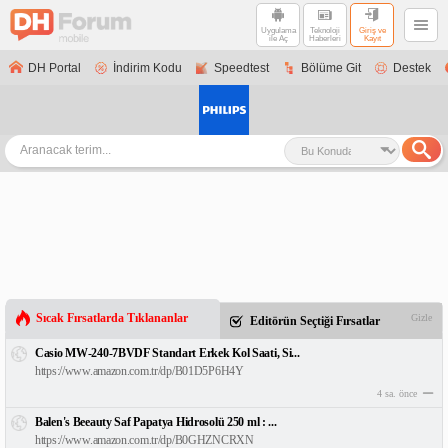
Uygulama
Teknoloji
Giriş ve
ile Aç
Haberleri
Kayıt
DH Portal
İndirim Kodu
Speedtest
Bölüme Git
Destek
Sıcak Fırsatlarda Tıklananlar
Gizle
Editörün Seçtiği Fırsatlar
Casio MW-240-7BVDF Standart Erkek Kol Saati, Si...
https://www.amazon.com.tr/dp/B01D5P6H4Y
4 sa. önce
Balen's Beeauty Saf Papatya Hidrosolü 250 ml : ...
https://www.amazon.com.tr/dp/B0GHZNCRXN