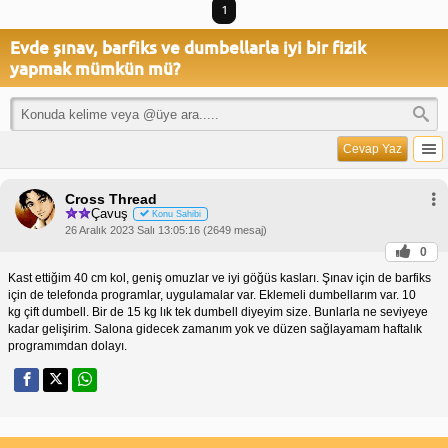
1
Evde şınav, barfiks ve dumbellarla iyi bir fizik
yapmak mümkün mü?
Cevap Yaz
Cross Thread
Çavuş
Konu Sahibi
26 Aralık 2023 Salı 13:05:16 (2649 mesaj)
0
Kast ettiğim 40 cm kol, geniş omuzlar ve iyi göğüs kasları. Şınav için de barfiks
için de telefonda programlar, uygulamalar var. Eklemeli dumbellarım var. 10
kg çift dumbell. Bir de 15 kg lık tek dumbell diyeyim size. Bunlarla ne seviyeye
kadar gelişirim. Salona gidecek zamanım yok ve düzen sağlayamam haftalık
programımdan dolayı.