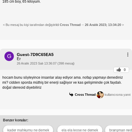
185 cm boy, 65 kiloyum.
< Bu mesaj bu kişi tarafından değiştirildi
Cross Thread
--
26 Aralık 2023; 13:34:20
>
Guest-7D9C65EA5
G
Er
26 Aralık 2023 Salı 13:36:07 (398 mesaj)
0
hocam bunu söyleyince insanlar alay ediyor ama. nofap yapmayı denediniz
mi? cidden sporda müthiş bir enerji sağlıyor ve kas gelişiminde çok faydalı.
doğal stereoid diyebiliriz
Cross Thread
kullanıcısına yanıt
Benzer konular:
kader mahkumu ne demek
ela ela leose ne demek
branşman ned