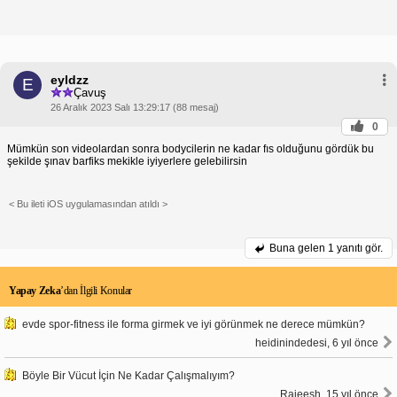
eyldzz
E
Çavuş
26 Aralık 2023 Salı 13:29:17 (88 mesaj)
0
Mümkün son videolardan sonra bodycilerin ne kadar fıs olduğunu gördük bu
şekilde şınav barfiks mekikle iyiyerlere gelebilirsin
< Bu ileti iOS uygulamasından atıldı >
Buna gelen
1 yanıtı gör.
Yapay Zeka
’dan İlgili Konular
evde spor-fitness ile forma girmek ve iyi görünmek ne derece mümkün?
heidinindedesi, 6 yıl önce
Böyle Bir Vücut İçin Ne Kadar Çalışmalıyım?
Rajeesh, 15 yıl önce