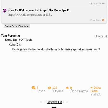
11 sa. önce
Cata Ct-1151 Pervane Led Ampul 30w Beyaz Işık E...
https://www.n11.com/urun/cata-ct-115...
18 sa. önce
Tüm Forumlar
Aşağı git
Konu Dışı / Off Topic
Konu Dışı
Evde şınav, barfiks ve dumbellarla iyi bir fizik yapmak mümkün mü?
7
112
0
Daha
Cevap
Tıklama
Öne Çıkarma
Fazla
İstatistik
Sayfaya Git