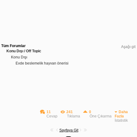
Tüm Forumlar
Aşağı git
Konu Dışı / Off Topic
Konu Dışı
Evde beslemelik hayvan önerisi
11
241
0
Daha
Cevap
Tıklama
Öne Çıkarma
Fazla
İstatistik
Sayfaya Git