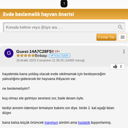
1
Evde beslemelik hayvan önerisi
Cevap Yaz
Guest-14A7C28F5
15+
G
Binbaşı
Konu Sahibi
16 Aralık 2023 Cumartesi 11:39:25 (16465 mesaj)
0
hayatımda bana yoldaş olacak evde sıkılmamak için besleyeceğim
yalnızlığımı giderecek bir hayvana ihtiyacım var.
ne beslemeliyim?
kuş olmaz ele gelmiyo sevmesi zor, balık desen öyle.
kediyi annem istemiyor tırmalıyor bakımı zor diye. birde 2. kat aşağı falan
düşer.
bana kalsa küçük örümcek
maymun
alırdım ama
hastalık
taşıyorlarmış.