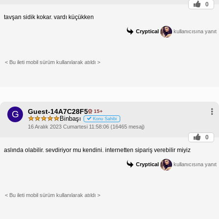
0
tavşan sidik kokar. vardı küçükken
Cryptical
kullanıcısına yanıt
< Bu ileti mobil sürüm kullanılarak atıldı >
Guest-14A7C28F5
15+
G
Binbaşı
Konu Sahibi
16 Aralık 2023 Cumartesi 11:58:06 (16465 mesaj)
0
aslında olabilir. sevdiriyor mu kendini. internetten sipariş verebilir miyiz
Cryptical
kullanıcısına yanıt
< Bu ileti mobil sürüm kullanılarak atıldı >