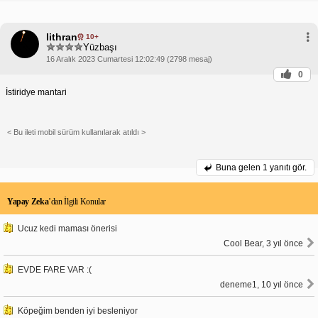
lithran
10+
Yüzbaşı
16 Aralık 2023 Cumartesi 12:02:49 (2798 mesaj)
0
İstiridye mantari
< Bu ileti mobil sürüm kullanılarak atıldı >
Buna gelen
1 yanıtı gör.
Yapay Zeka
’dan İlgili Konular
Ucuz kedi maması önerisi
Cool Bear, 3 yıl önce
EVDE FARE VAR :(
deneme1, 10 yıl önce
Köpeğim benden iyi besleniyor