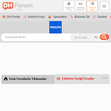
Uygulama
Teknoloji
Giriş ve
ile Aç
Haberleri
Kayıt
DH Portal
İndirim Kodu
Speedtest
Bölüme Git
Destek
Gizle
Editörün Seçtiği Fırsatlar
Sıcak Fırsatlarda Tıklananlar