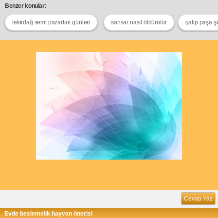
Benzer konular:
tekirdağ semt pazarları günleri
sansar nasıl öldürülür
galip paşa şii
Cevap Yaz
Evde beslemelik hayvan önerisi