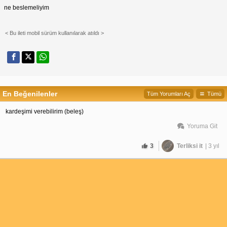
ne beslemeliyim
< Bu ileti mobil sürüm kullanılarak atıldı >
En Beğenilenler
Tüm Yorumları Aç
Tümü
kardeşimi verebilirim (beleş)
Yoruma Git
3
Terliksi it
| 3 yıl