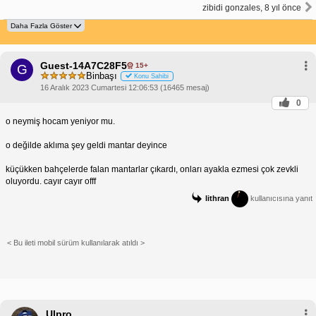
zibidi gonzales, 8 yıl önce
Guest-14A7C28F5
15+
G
Binbaşı
Konu Sahibi
16 Aralık 2023 Cumartesi 12:06:53 (16465 mesaj)
0
o neymiş hocam yeniyor mu.
o değilde aklıma şey geldi mantar deyince
küçükken bahçelerde falan mantarlar çıkardı, onları ayakla ezmesi çok zevkli
oluyordu. cayır cayır offf
lithran
kullanıcısına yanıt
< Bu ileti mobil sürüm kullanılarak atıldı >
Ulpro