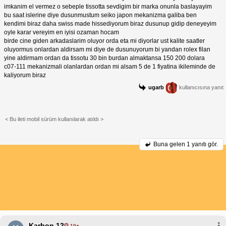
imkanim el vermez o sebeple tissotta sevdigim bir marka onunla baslayayim
bu saat islerine diye dusunmustum seiko japon mekanizma galiba ben
kendimi biraz daha swiss made hissediyorum biraz dusunup gidip deneyeyim
oyle karar vereyim en iyisi ozaman hocam
birde cine giden arkadaslarim oluyor orda eta mi diyorlar ust kalite saatler
oluyormus onlardan aldirsam mi diye de dusunuyorum bi yandan rolex filan
yine aldirmam ordan da tissotu 30 bin burdan almaktansa 150 200 dolara
c07-111 mekanizmali olanlardan ordan mi alsam 5 de 1 fiyatina ikileminde de
kaliyorum biraz
ugarb
kullanıcısına yanıt
< Bu ileti mobil sürüm kullanılarak atıldı >
Buna gelen
1 yanıtı gör.
Karbon 12
10+