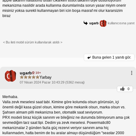
apple takarim haftasonu disari cikarken tissot takarim diye dusunuyorum
mekanizma nasildir arada kullanma durumlarinda sorun yasar miyim onerir
misiniz yoksa surekli kullanmayan biri icin boşa masraf mi olur kararsizim
biraz
ugarb
kullanıcısına yanıt
< Bu ileti mobil sürüm kullanılarak atıldı >
Buna gelen
1 yanıtı gör.
ugarb
10+
Yarbay
07 Nisan 2024 Pazar 10:43:29 (5362 mesaj)
0
Merhaba.
Valla zevk meselesi saat tabi. Kimine göre kolumda olsun görünsün, içi
önemli değil kasa güzel olsun, kimine göre mekanik olsun, marka olsun vs.
Şahsen almam pilli mekanizna ben, otomatik saat seviyorum.
PRX modeli biraz küçük sanırım ve bileğiniz ne durumda bilmiyorum ama çok
sevmediğim tarz saat tipi. Dedim ya zevk meselesi. Powermatic80
mekaniznalar 2 günden fazla güç rezervi veriyor sanırım ama hiç
kullanmadım, hatta benim de bu aralar almayı düşündüğüm "seastar 2000