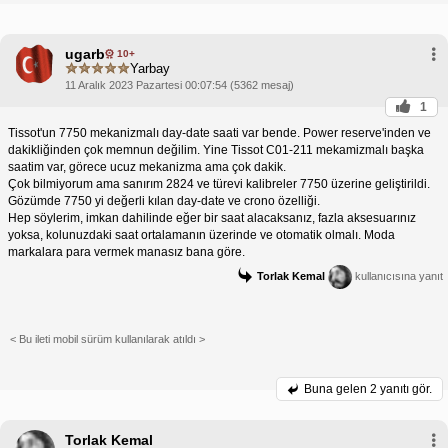
ugarb
10+
Yarbay
11 Aralık 2023 Pazartesi 00:07:54 (5362 mesaj)
1
Tissot'un 7750 mekanizmalı day-date saati var bende. Power reserve'inden ve
dakikliğinden çok memnun değilim. Yine Tissot C01-211 mekamizmalı başka
saatim var, görece ucuz mekanizma ama çok dakik.
Çok bilmiyorum ama sanırım 2824 ve türevi kalibreler 7750 üzerine geliştirildi.
Gözümde 7750 yi değerli kılan day-date ve crono özelliği.
Hep söylerim, imkan dahilinde eğer bir saat alacaksanız, fazla aksesuarınız
yoksa, kolunuzdaki saat ortalamanın üzerinde ve otomatik olmalı. Moda
markalara para vermek manasız bana göre.
Torlak Kemal
kullanıcısına yanıt
< Bu ileti mobil sürüm kullanılarak atıldı >
Buna gelen
2 yanıtı gör.
Torlak Kemal