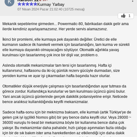
K
Kurmay Yarbay
07 Nisan 2024 Pazar 21:02:40 (10725 mesaj)
1
Mekanik sepeblerine girmeden... Powermatic-80, fabrikadan dakik gelir ama
ilerde kendiniz ayarlayamazsınız. Her yerde servis alamazsınız.
İkinci bir promlemi, elle kurmaya pek dayanıklı değiller. Üretici de elle
kurmanın sadece ilk hareketi vermek için tasarlandığını, tam kurma ve sürekli
elle kurmaya dayanıklı olmayacağını söylüyor. Otomatik ağırlıkla yavaş
kurulması için tasarlanmış çok ince bir dişli var, problem o.
Aslında otomatik mekanizmalar tam tersi için tasarlanmış. Hafta içi
kullanırsınız, haftasonu da iki-üç günlük rezerv gücüyle durmadan, size
yeniden kurma ve ayar işi çıkarmadan hafta başında hazır olurlar.
Otomatikler düşük enerjiyle çalışması için tasarlandığından ayar tutması da
görece zordur. Kullandıkça kurulurlar ve tam kurulması üçüncü günü bulur.
Yani ancak üçüncü günlerinde gerçek dakiklik potansiyeline erişir. Neticede
bence aralıksız kullanıldığında keyifli mekanizmalar.
Sadece hafta-sonu için bir meknizma baksam, elle kurmalı (artık Türkiye'ye de
gelen çok iyi işçilikli Nomos gibi) bir şey bence daha keyifli olur. Veya 28000 ~
36000 vuruşlu hi-beat bir mekanizma böyle bir kullanıma bence daha çok
yakışır. Bu mekanizmlar daha pahalıdır, hızlı çalışıp aşınmaları fazla olduğu
için bir de sık bakım ister ama hareketlerden az etkilendiği için daha dakik