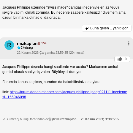
Jacques Philippe üzerinde "swiss made" damgası nedeniyle en az %60'ı
isviçre yapımı olmak zorunda. Bu nedenle saatlere kalitesizdir diyemem ama
özgün bir marka olmadığı da ortada.
Buna gelen
1 yanıtı gör.
rmzkaplan
15+
R
Onbaşı
22 Kasım 2023 Çarşamba 23:59:35 (20 mesaj)
0
Jacques Philippe dışında hangi saatlerde var acaba? Markanının amiral
gemisi olarak saatiymiş zaten. Büyüleyici duruyor.
Forumda konusu açılmış, buradan da bakabilirsiniz detaylara.
link:
https://forum.donanimhaber.com/jacques-philippe-jpagc021111-inceleme
si--155946098
< Bu mesaj bu kişi tarafından değiştirildi
rmzkaplan
--
25 Kasım 2023; 3:38:53
>