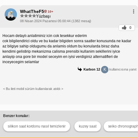
WhatTheF5
10+
Yüzbaşı
08 Nisan 2024 Pazartesi 05:00:44 (1382 mesaj)
0
Hocam detaylı anlatiminiz icin cok tesekkur ederim
cok bilgilendirici oldu ve bu kadar bilgiden sonra saatler konusunda ne kadar
az bilgiye sahip oldugumu da anlamis oldum bu konularda biraz daha
kendimi gelistirip mekanizma calisma prensibi kullanim sekillerini iyice
anlayip ona gore bir model seceyim en iyisi verdiginiz alternatifleri de
inceyecegim selamlar
K
Karbon 12
kullanıcısına yanıt
< Bu ileti mobil sürüm kullanılarak atıldı >
Benzer konular:
silikon saat kordonu nasıl temizlenir
kuzey saat
seiko chronograp