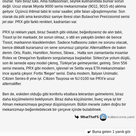
olurlar. Yani biraz lüks. Ama haftasonları, seyrek kullnanımda bunlar sorun
değil. Ucuz olarak Miyota 9000 serisi mekanizmalar (9011, 9015 vb) aklıma
geliyor. Üçüncü ihtimal tabii ki solar saatler, pille falan uğraştırmıyorlar. Son
olarak da pilii ama kesinztisiz saniye ibresi olan Bulava'nın Preicisionist serisi
jet star
. PRX gibi farklı renkleri, kadranları var.
PRX iyi reklam yaptı, biraz Swatch gibi oldular, beğediyseniz de alın tabii,
Tissot iyi bir markadır, bir sorun olmaz, o stili en yakışıklı üreten de bence
Tissot, markannın klasiklerinden. Sadece haftasonu zaten ne sorunu olacak,
bence dikkatli kurarsanız on sene sorunsuz çalışırlar. Alternatiflere de bakın
derim. Oris, Rado, Hamilton, Nomos, Stowa... Hatta son zamanlarda insanlar
Rolex ve Omega'nın fiyatlarını sorgulamaya başladılar. Sirkeci'ye yolum düştü,
son iki senede epey model çıkmış, Türkiye'ye gelmeyenler, gelmiş. Sinn 556
serisi mesela, PRX gibi modern, işlevsel ve Selita veya ETA mekanzimaları
ince ayarla çıkıyor. Fortis 'flieger' serisi. Daha modern, İtalyan Unimatic.
Citizen Series-8 yine iyi. Citizen Tsuyosa ve NJ 0100 ise PRX'e ucuz
alternatifler.
Ben de, eskiden olduğu gibi konforlu ebatlara tekrardan gelmelerini, biraz
daha küçülmelerini bekliyorum. Biraz daha küçülsünler, İsveç veya iyi bir
Alman mekanizmaya geçmeyi düşünüyorum. Bütün mesele zaten doğru bir
mekanizmayı beğenilebilecek bir çerçeve içinde bulabilmek.
WhatTheF5
kullanıcısına yanıt
Buna gelen
1 yanıtı gör.