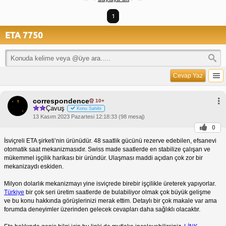
1
ETA 7750
Cevap Yaz
correspondence
10+
Çavuş
Konu Sahibi
13 Kasım 2023 Pazartesi 12:18:33 (98 mesaj)
0
İsviçreli ETA şirketi’nin ürünüdür. 48 saatlik gücünü rezerve edebilen, efsanevi
otomatik saat mekanizmasıdır. Swiss made saatlerde en stabilize çalışan ve
mükemmel işçilik harikası bir üründür. Ulaşması maddi açıdan çok zor bir
mekanizaydı eskiden.
Milyon dolarlık mekanizmayı yine isviçrede birebir işçilikle üreterek yapıyorlar.
Türkiye
bir çok seri üretim saatlerde de bulabiliyor olmak çok büyük gelişme
ve bu konu hakkında görüşlerinizi merak ettim. Detaylı bir çok makale var ama
forumda deneyimler üzerinden gelecek cevapları daha sağlıklı olacaktır.