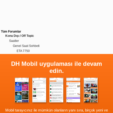
Tüm Forumlar
Konu Dışı / Off Topic
Saatler
Genel Saat Sohbeti
ETA 7750
DH Mobil uygulaması ile devam
edin.
Mobil tarayıcınız ile mümkün olanların yanı sıra, birçok yeni ve