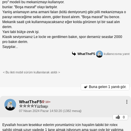
pro" modeli bu mekanizmayı kullanıyor.
bunlar. "Boşa masraf" olayı tartışılır.
Yanlış anlamayın ama armani falan (kötü demiyorum) gibi pilli mekanizmaya o
parayı vereceğime seiko alırım, gider tissot alırım. "Boşa masraf" bu bence.
Mekanik saati çok kullanmayacaksanız eğer kolda görünen iyi bir saat alın
derim.
Yani tabi bütçe-zevk işi.
Klasik seviyorsanız Le locle ve gentilmen bakın, spor derseniz seastar 2000
pro bakın derim.
Saygılar...
WhatTheF5
kullanıcısına yanıt
< Bu ileti mobil sürüm kullanılarak atıldı >
Buna gelen
1 yanıtı gör.
WhatTheF5
10+
Yüzbaşı
07 Nisan 2024 Pazar 14:50:20 (1382 mesaj)
0
Eyvallah hocam tesekkur ederim yorumlariniz icin hayalim tabiki bir rolex
sahibi olmak uzun vadede 1 tane almak istiyorum ama suan oyle bir yatirima