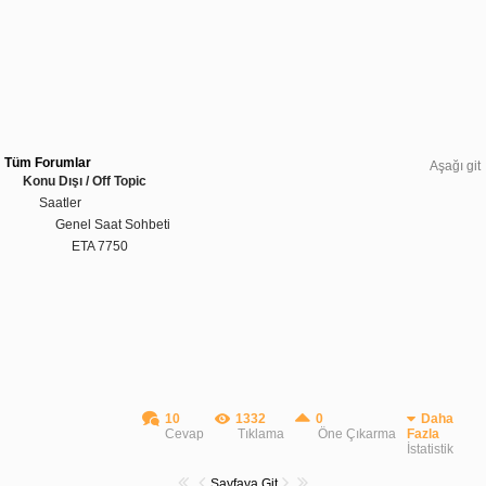
Tüm Forumlar
Aşağı git
Konu Dışı / Off Topic
Saatler
Genel Saat Sohbeti
ETA 7750
10
1332
0
Daha
Cevap
Tıklama
Öne Çıkarma
Fazla
İstatistik
Sayfaya Git