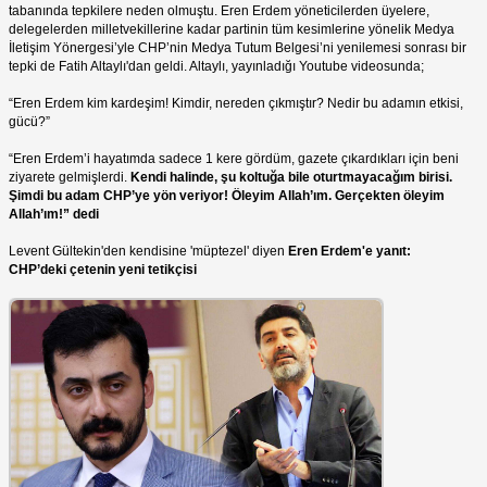
tabanında tepkilere neden olmuştu. Eren Erdem yöneticilerden üyelere,
delegelerden milletvekillerine kadar partinin tüm kesimlerine yönelik Medya
İletişim Yönergesi’yle CHP’nin Medya Tutum Belgesi’ni yenilemesi sonrası bir
tepki de Fatih Altaylı'dan geldi. Altaylı, yayınladığı Youtube videosunda;
“Eren Erdem kim kardeşim! Kimdir, nereden çıkmıştır? Nedir bu adamın etkisi,
gücü?”
“Eren Erdem’i hayatımda sadece 1 kere gördüm, gazete çıkardıkları için beni
ziyarete gelmişlerdi.
Kendi halinde, şu koltuğa bile oturtmayacağım birisi.
Şimdi bu adam CHP’ye yön veriyor! Öleyim Allah’ım. Gerçekten öleyim
Allah’ım!” dedi
Levent Gültekin'den kendisine 'müptezel' diyen
Eren Erdem'e yanıt:
CHP’deki çetenin yeni tetikçisi