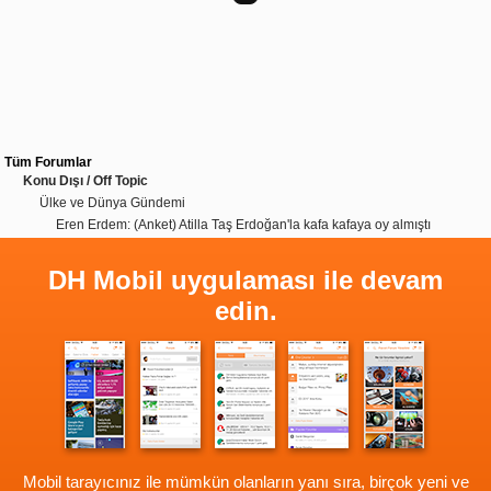
Tüm Forumlar
Konu Dışı / Off Topic
Ülke ve Dünya Gündemi
Eren Erdem: (Anket) Atilla Taş Erdoğan'la kafa kafaya oy almıştı
DH Mobil uygulaması ile devam
edin.
Mobil tarayıcınız ile mümkün olanların yanı sıra, birçok yeni ve