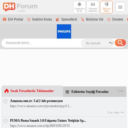
Uygulama
Teknoloji
Giriş ve
ile Aç
Haberleri
Kayıt
DH Portal
İndirim Kodu
Speedtest
Bölüme Git
Destek
Sıcak Fırsatlarda Tıklananlar
Gizle
Editörün Seçtiği Fırsatlar
Amazon.com.tr: 3 al 2 öde promosyon
https://www.amazon.com.tr/promotion/psp/A1...
3 sa. önce
PUMA Puma Smash 3.0 Etiqueta Unisex Yetişkin Sp...
https://www.amazon.com.tr/dp/B0F638G8VH