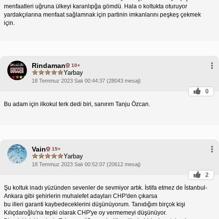
menfaatleri uğruna ülkeyi karanlıpğa gömdü. Hala o koltukta oturuyor
yardakçılarına menfaat sağlamnak için partinin imkanlarını peşkeş çekmek
için.
Rindaman
10+
Yarbay
18 Temmuz 2023 Salı 00:44:37 (28043 mesaj)
0
Bu adam için ilkokul terk dedi biri, sanırım Tanju Özcan.
Vain
15+
Yarbay
18 Temmuz 2023 Salı 00:52:07 (20612 mesaj)
2
Şu koltuk inadı yüzünden sevenler de sevmiyor artık. İstifa etmez de İstanbul-
Ankara gibi şehirlerin muhalefet adayları CHP'den çıkarsa
bu illeri garanti kaybedeceklerini düşünüyorum. Tanıdığım birçok kişi
Kılıçdaroğlu'na tepki olarak CHP'ye oy vermemeyi düşünüyor.