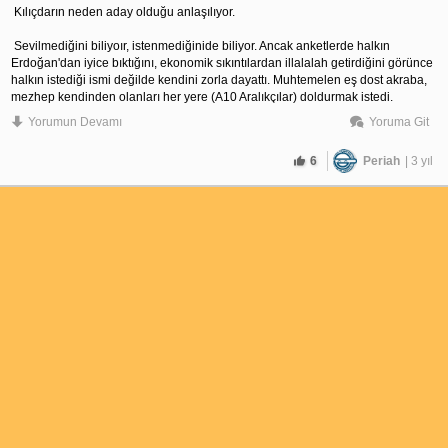
 Kılıçdarın neden aday olduğu anlaşılıyor.
 Sevilmediğini biliyoır, istenmediğinide biliyor. Ancak anketlerde halkın 
Erdoğan'dan iyice bıktığını, ekonomik sıkıntılardan illalalah getirdiğini görünce 
halkın istediği ismi değilde kendini zorla dayattı. Muhtemelen eş dost akraba, 
mezhep kendinden olanları her yere (A10 Aralıkçılar) doldurmak istedi.
Yorumun Devamı
Yoruma Git
 Ama halk bu herifi kutu koladan dahi az seviyormuş, kendini dayatıp şahsi 
menfaatleri uğruna ülkeyi karanlıpğa gömdü. Hala o koltukta oturuyor 
6
Periah
| 3 yıl
yardakçılarına menfaat sağlamnak için partinin imkanlarını peşkeş çekmek için.