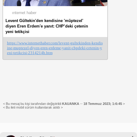
ınternet haber
Levent Gültekin'den kendisine 'müptezel'
diyen Eren Erdem'e yanıt: CHP’deki çetenin
yeni tetikçisi
https://www.internethaber.com/levent-gultekinden-kendis
ine-muptezel-diyen-eren-erdeme-yanit-chpdeki-cetenin-y
eni-tetikcisi-2314214h.htm
< Bu mesaj bu kişi tarafından değiştirildi
KAUANKA
--
18 Temmuz 2023; 1:6:45
>
< Bu ileti mobil sürüm kullanılarak atıldı >