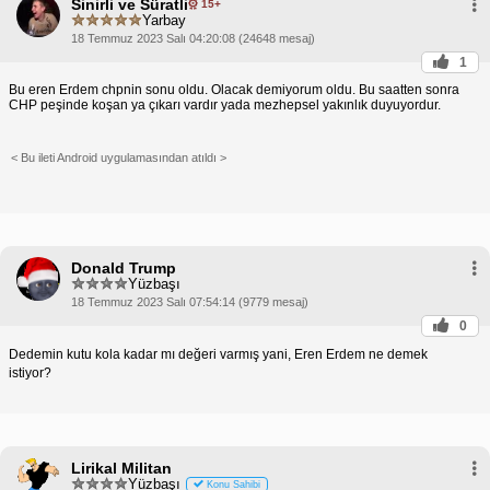
Sinirli ve Süratli
15+
Yarbay
18 Temmuz 2023 Salı 04:20:08 (24648 mesaj)
1
Bu eren Erdem chpnin sonu oldu. Olacak demiyorum oldu. Bu saatten sonra
CHP peşinde koşan ya çıkarı vardır yada mezhepsel yakınlık duyuyordur.
< Bu ileti Android uygulamasından atıldı >
Donald Trump
Yüzbaşı
18 Temmuz 2023 Salı 07:54:14 (9779 mesaj)
0
Dedemin kutu kola kadar mı değeri varmış yani, Eren Erdem ne demek
istiyor?
Lirikal Militan
Yüzbaşı
Konu Sahibi