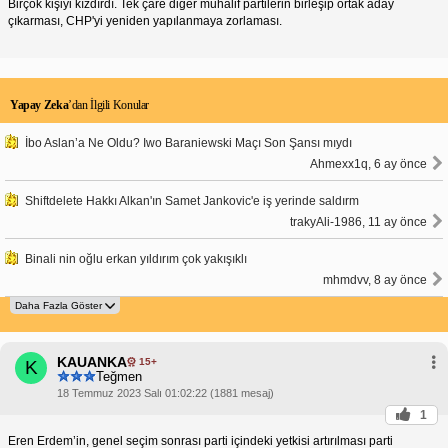
Birçok kişiyi kızdırdı. Tek çare diğer muhalif partilerin birleşip ortak aday
çıkarması, CHP'yi yeniden yapılanmaya zorlaması.
Yapay Zeka
’dan İlgili Konular
İbo Aslan’a Ne Oldu? Iwo Baraniewski Maçı Son Şansı mıydı
Ahmexx1q, 6 ay önce
Shiftdelete Hakkı Alkan'ın Samet Jankovic'e iş yerinde saldırm
trakyAli-1986, 11 ay önce
Binali nin oğlu erkan yıldırım çok yakışıklı
mhmdvv, 8 ay önce
KAUANKA
15+
K
Teğmen
18 Temmuz 2023 Salı 01:02:22 (1881 mesaj)
1
Eren Erdem’in, genel seçim sonrası parti içindeki yetkisi artırılması parti