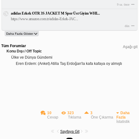
9 sa. önce
adidas Erkek OTR 3S JACKET M Spor Üst Giyim WHI...
https://www.amazon.com.tr/adidas-Erkek-JAC...
dün
Tüm Forumlar
Aşağı git
Konu Dışı / Off Topic
Ülke ve Dünya Gündemi
Eren Erdem: (Anket) Atilla Taş Erdoğan'la kafa kafaya oy almıştı
10
323
3
Daha
Cevap
Tıklama
Öne Çıkarma
Fazla
İstatistik
Sayfaya Git