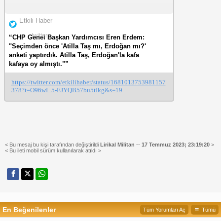
Etkili Haber
twitter
“CHP Genel Başkan Yardımcısı Eren Erdem:
"Seçimden önce 'Atilla Taş mı, Erdoğan mı?'
anketi yaptırdık. Atilla Taş, Erdoğan'la kafa
kafaya oy almıştı."”
https://twitter.com/etkilihaber/status/1681013753981157
378?t=O96wI_5-EJYQB57bu5tIkg&s=19
< Bu mesaj bu kişi tarafından değiştirildi
Lirikal Militan
--
17 Temmuz 2023; 23:19:20
>
< Bu ileti mobil sürüm kullanılarak atıldı >
En Beğenilenler
Tüm Yorumları Aç
Tümü