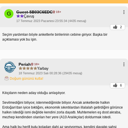
Guest-5B03C6EDC
15+
G
Çavuş
17 Temmuz 2023 Pazartesi 23:55:34 (4435 mesaj)
2
Seçim yardımları böyle anketlerle birilerinin cebine giriyor. Başka bir
açıklaması yok bu işin.
Periah
10+
Yarbay
18 Temmuz 2023 Salı 00:28:36 (29435 mesaj)
Doğum gününü kutla!
6
Kılıçdarın neden aday olduğu anlaşılıyor.
Sevilmediğini biliyoır, istenmediğinide biliyor. Ancak anketlerde halkın
Erdoğan'dan iyice bıktığını, ekonomik sıkıntılardan illalalah getirdiğini görünce
halkın istediği ismi değilde kendini zorla dayattı. Muhtemelen eş dost akraba,
mezhep kendinden olanları her yere (A10 Aralıkçılar) doldurmak istedi.
Ama halk bu herifi kutu koladan dahi az seviyormuş, kendini dayatıp şahsi