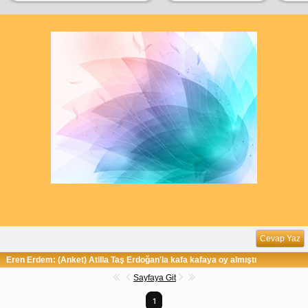
Cevap Yaz
Eren Erdem: (Anket) Atilla Taş Erdoğan'la kafa kafaya oy almıştı
Sayfaya Git
1