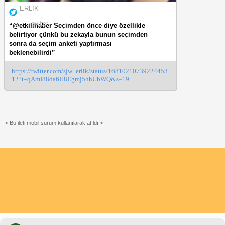
ERLIK
twitter
“@etkilihaber Seçimden önce diye özellikle
belirtiyor çünkü bu zekayla bunun seçimden
sonra da seçim anketi yaptırması
beklenebilirdi”
https://twitter.com/sjw_erlik/status/16810210739224453
12?t=qAmI88da6H8Egmj5hhUbWQ&s=19
< Bu ileti mobil sürüm kullanılarak atıldı >