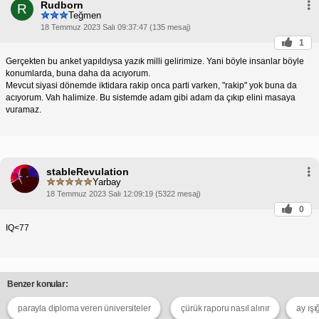
Rudborn
R
Teğmen
18 Temmuz 2023 Salı 09:37:47 (135 mesaj)
1
Gerçekten bu anket yapıldıysa yazık milli gelirimize. Yani böyle insanlar böyle
konumlarda, buna daha da acıyorum.
Mevcut siyasi dönemde iktidara rakip onca parti varken, "rakip" yok buna da
acıyorum. Vah halimize. Bu sistemde adam gibi adam da çıkıp elini masaya
vuramaz.
stableRevulation
Yarbay
18 Temmuz 2023 Salı 12:09:19 (5322 mesaj)
0
IQ<77
Benzer konular:
parayla diploma veren üniversiteler
çürük raporu nasıl alınır
ay ışı