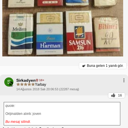
Buna gelen
1 yanıtı gör.
Sirkadyen
10+
S
Yarbay
14 Ağustos 2018 Salı 20:06:53 (22287 mesaj)
16
quote:
Orijinalden alıntı: joven
Bu mesaj silindi.