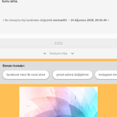
bunu alma.
< Bu mesaj bu kişi tarafından değiştirildi
michael01
--
14 Ağustos 2018; 20:41:44
>
0,522
Reklamı Atla
Benzer konular:
facebook mavi tik nasıl alınır
gmail adresi değiştirme
instagram be