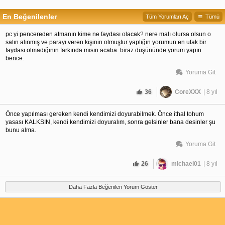
En Beğenilenler
Tüm Yorumları Aç
Tümü
pc yi pencereden atmanın kime ne faydası olacak? nere malı olursa olsun o
satın alınmış ve parayı veren kişinin olmuştur yaptığın yorumun en ufak bir
faydası olmadığının farkında mısın acaba. biraz düşününde yorum yapın
bence.
Yoruma Git
36
CoreXXX
| 8 yıl
Önce yapılması gereken kendi kendimizi doyurabilmek. Önce ithal tohum
yasası KALKSIN, kendi kendimizi doyuralım, sonra gelsinler bana desinler şu
bunu alma.
Yoruma Git
26
michael01
| 8 yıl
Daha Fazla Beğenilen Yorum Göster