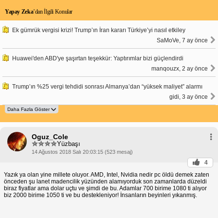
Yapay Zeka
’dan İlgili Konular
Ek gümrük vergisi krizi! Trump’ın İran kararı Türkiye’yi nasıl etkiley
SaMoVe, 7 ay önce
Huawei'den ABD'ye şaşırtan teşekkür: Yaptırımlar bizi güçlendirdi
manqouzx, 2 ay önce
Trump’ın %25 vergi tehdidi sonrası Almanya’dan “yüksek maliyet” alarmı
gidi, 3 ay önce
Oguz_Cole
Yüzbaşı
14 Ağustos 2018 Salı 20:03:15 (523 mesaj)
4
Yazık ya olan yine millete oluyor. AMD, Intel, Nvidia nedir pc öldü demek zaten
önceden şu lanet madencilik yüzünden alamıyorduk son zamanlarda düzeldi
biraz fiyatlar ama dolar uçtu ve şimdi de bu. Adamlar 700 birime 1080 ti alıyor
biz 2000 birime 1050 ti ve bu destekleniyor! İnsanların beyinleri yıkanmış.