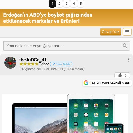
1
2
3
4
5
Erdoğan’ın ABD'ye boykot çağrısından
etkilenecek markalar ve ürünleri
Cevap Yaz
theJuDGe_41
Editör
Konu Sahibi
14 Ağustos 2018 Salı 19:50:44 (18090 mesaj)
3
+
DH'yi
Favori Kaynağın Yap