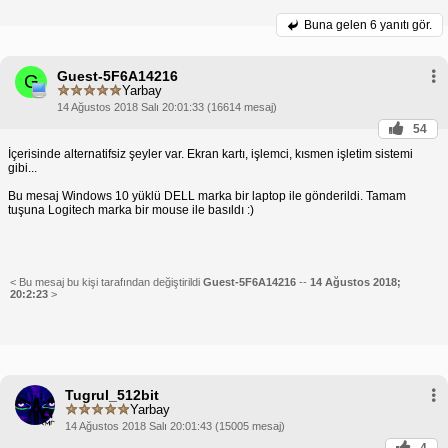
Buna gelen
6 yanıtı gör.
Guest-5F6A14216
G
Yarbay
14 Ağustos 2018 Salı 20:01:33 (16614 mesaj)
54
İçerisinde alternatifsiz şeyler var. Ekran kartı, işlemci, kısmen işletim sistemi
gibi...
Bu mesaj Windows 10 yüklü DELL marka bir laptop ile gönderildi. Tamam
tuşuna Logitech marka bir mouse ile basıldı :)
< Bu mesaj bu kişi tarafından değiştirildi
Guest-5F6A14216
--
14 Ağustos 2018;
20:2:23
>
Tugrul_512bit
Yarbay
14 Ağustos 2018 Salı 20:01:43 (15005 mesaj)
4