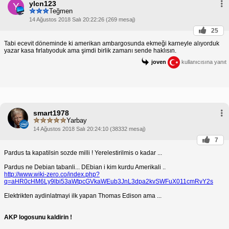
ylcn123
Y
Teğmen
14 Ağustos 2018 Salı 20:22:26 (269 mesaj)
25
Tabi ecevit döneminde ki amerikan ambargosunda ekmeği karneyle alıyorduk
yazar kasa fırlatıyoduk ama şimdi birlik zamanı sende haklısın.
joven
kullanıcısına yanıt
smart1978
Yarbay
14 Ağustos 2018 Salı 20:24:10 (38332 mesaj)
7
Pardus ta kapatilsin sozde milli ! Yerelestirilmis o kadar ...
Pardus ne Debian tabanli... DEbian i kim kurdu Amerikali ..
http://www.wiki-zero.co/index.php?
q=aHR0cHM6Ly9lbi53aWtpcGVkaWEub3JnL3dpa2kvSWFuX011cmRvY2s
Elektrikten aydinlatmayi ilk yapan Thomas Edison ama ...
AKP logosunu kaldirin !