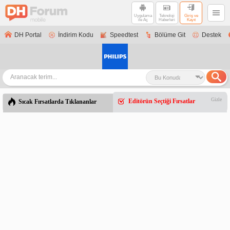
Uygulama
Teknoloji
Giriş ve
ile Aç
Haberleri
Kayıt
DH Portal
İndirim Kodu
Speedtest
Bölüme Git
Destek
Gizle
Editörün Seçtiği Fırsatlar
Sıcak Fırsatlarda Tıklananlar