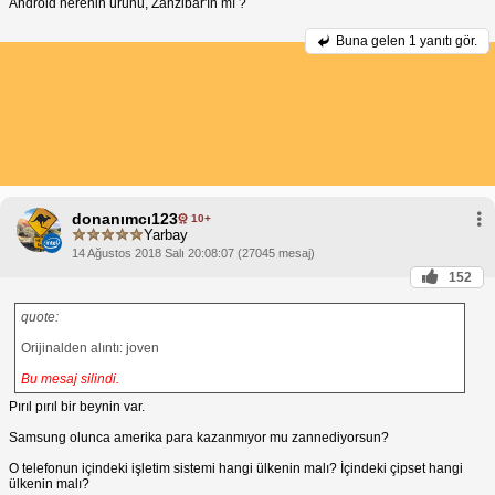
Android nerenin ürünü, Zanzibar'ın mı ?
Buna gelen
1 yanıtı gör.
donanımcı123
10+
Yarbay
14 Ağustos 2018 Salı 20:08:07 (27045 mesaj)
152
quote:
Orijinalden alıntı: joven
Bu mesaj silindi.
Pırıl pırıl bir beynin var.
Samsung olunca amerika para kazanmıyor mu zannediyorsun?
O telefonun içindeki işletim sistemi hangi ülkenin malı? İçindeki çipset hangi
ülkenin malı?