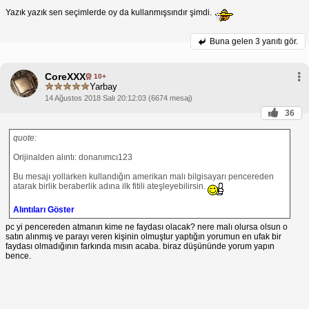
Yazık yazık sen seçimlerde oy da kullanmışsındır şimdi.
Buna gelen
3 yanıtı gör.
CoreXXX
10+
Yarbay
14 Ağustos 2018 Salı 20:12:03 (6674 mesaj)
36
quote:
Orijinalden alıntı: donanımcı123
Bu mesajı yollarken kullandığın amerikan malı bilgisayarı pencereden
atarak birlik beraberlik adına ilk fitili ateşleyebilirsin.
Alıntıları Göster
pc yi pencereden atmanın kime ne faydası olacak? nere malı olursa olsun o
satın alınmış ve parayı veren kişinin olmuştur yaptığın yorumun en ufak bir
faydası olmadığının farkında mısın acaba. biraz düşününde yorum yapın
bence.