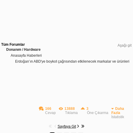
Tüm Forumlar
Aşağı git
Donanım / Hardware
Anasayfa Haberleri
Erdoğan’ın ABD'ye boykot çağrısından etkilenecek markalar ve ürünleri
166
13888
3
Daha
Cevap
Tıklama
Öne Çıkarma
Fazla
İstatistik
Sayfaya Git