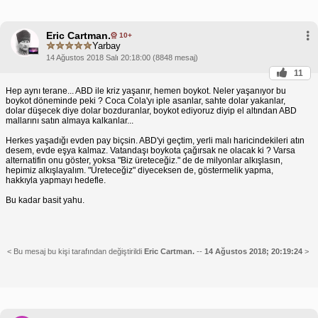
Eric Cartman.
10+
Yarbay
14 Ağustos 2018 Salı 20:18:00 (8848 mesaj)
11
Hep aynı terane... ABD ile kriz yaşanır, hemen boykot. Neler yaşanıyor bu
boykot döneminde peki ? Coca Cola'yı iple asanlar, sahte dolar yakanlar,
dolar düşecek diye dolar bozduranlar, boykot ediyoruz diyip el altından ABD
mallarını satın almaya kalkanlar...
Herkes yaşadığı evden pay biçsin. ABD'yi geçtim, yerli malı haricindekileri atın
desem, evde eşya kalmaz. Vatandaşı boykota çağırsak ne olacak ki ? Varsa
alternatifin onu göster, yoksa "Biz üreteceğiz." de de milyonlar alkışlasın,
hepimiz alkışlayalım. "Üreteceğiz" diyeceksen de, göstermelik yapma,
hakkıyla yapmayı hedefle.
Bu kadar basit yahu.
< Bu mesaj bu kişi tarafından değiştirildi
Eric Cartman.
--
14 Ağustos 2018; 20:19:24
>