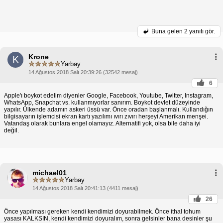
Buna gelen
2 yanıtı gör.
Krone
K
Yarbay
14 Ağustos 2018 Salı 20:39:26 (32542 mesaj)
6
Apple'ı boykot edelim diyenler Google, Facebook, Youtube, Twitter, Instagram,
WhatsApp, Snapchat vs. kullanmıyorlar sanırım. Boykot devlet düzeyinde
yapılır. Ülkende adamın askeri üssü var. Önce oradan başlanmalı. Kullandığın
bilgisayarın işlemcisi ekran kartı yazılımı ıvırı zıvırı herşeyi Amerikan menşei.
Vatandaş olarak bunlara engel olamayız. Alternatifi yok, olsa bile daha iyi
değil.
michael01
Yarbay
14 Ağustos 2018 Salı 20:41:13 (4411 mesaj)
26
Önce yapılması gereken kendi kendimizi doyurabilmek. Önce ithal tohum
yasası KALKSIN, kendi kendimizi doyuralım, sonra gelsinler bana desinler şu