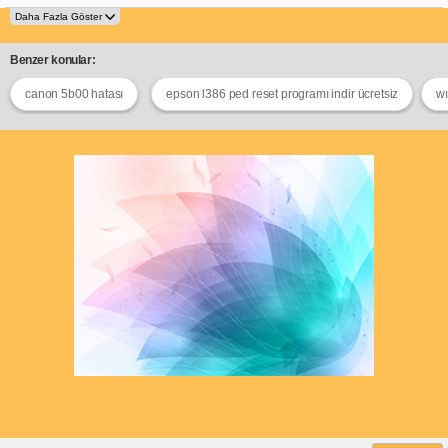
Benzer konular:
canon 5b00 hatası
epson l386 ped reset programı indir ücretsiz
wı