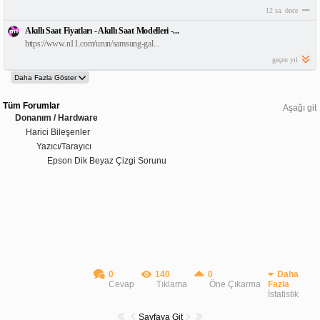
12 sa. önce
Akıllı Saat Fiyatları - Akıllı Saat Modelleri -...
https://www.n11.com/urun/samsung-gal...
geçen yıl
Tüm Forumlar
Aşağı git
Donanım / Hardware
Harici Bileşenler
Yazıcı/Tarayıcı
Epson Dik Beyaz Çizgi Sorunu
0
140
0
Daha
Cevap
Tıklama
Öne Çıkarma
Fazla
İstatistik
Sayfaya Git