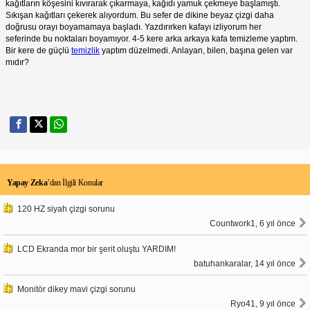
kağıtların köşesini kıvırarak çıkarmaya, kağıdı yamuk çekmeye başlamıştı.
Sıkışan kağıtları çekerek alıyordum. Bu sefer de dikine beyaz çizgi daha
doğrusu orayı boyamamaya başladı. Yazdırırken kafayı izliyorum her
seferinde bu noktaları boyamıyor. 4-5 kere arka arkaya kafa temizleme yaptım.
Bir kere de güçlü
temizlik
yaptım düzelmedi. Anlayan, bilen, başına gelen var
mıdır?
Yapay Zeka
’dan İlgili Konular
120 HZ siyah çizgi sorunu
Countwork1, 6 yıl önce
LCD Ekranda mor bir şerit oluştu YARDIM!
batuhankaralar, 14 yıl önce
Monitör dikey mavi çizgi sorunu
Ryo41, 9 yıl önce