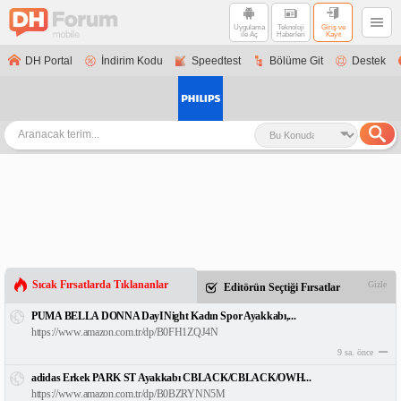
Uygulama
Teknoloji
Giriş ve
ile Aç
Haberleri
Kayıt
DH Portal
İndirim Kodu
Speedtest
Bölüme Git
Destek
Sıcak Fırsatlarda Tıklananlar
Gizle
Editörün Seçtiği Fırsatlar
PUMA BELLA DONNA DayINight Kadın Spor Ayakkabı,...
https://www.amazon.com.tr/dp/B0FH1ZQJ4N
9 sa. önce
adidas Erkek PARK ST Ayakkabı CBLACK/CBLACK/OWH...
https://www.amazon.com.tr/dp/B0BZRYNN5M