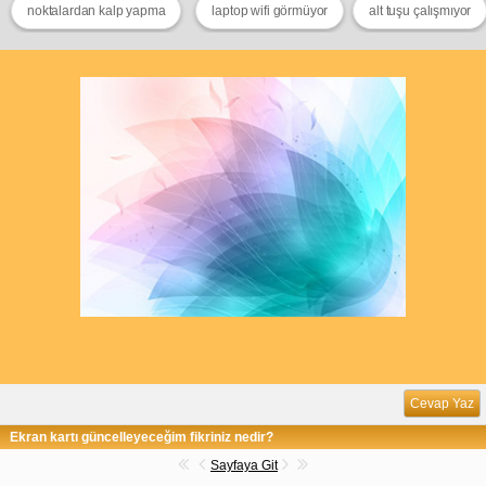
noktalardan kalp yapma
laptop wifi görmüyor
alt tuşu çalışmıyor
Cevap Yaz
Ekran kartı güncelleyeceğim fikriniz nedir?
Sayfaya Git