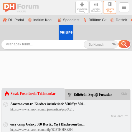
Uygulama
Teknoloji
Giriş ve
ile Aç
Haberleri
Kayıt
DH Portal
İndirim Kodu
Speedtest
Bölüme Git
Destek
Sıcak Fırsatlarda Tıklananlar
Gizle
Editörün Seçtiği Fırsatlar
Amazon.com.tr: Kärcher ürünlerinde 5000?'ye 500...
https://www.amazon.com.tr/promotion/psp/A2...
8 sa. önce
easy camp Galaxy 300 Rustic, Yeşil Blackroom 8m...
https://www.amazon.com.tr/dp/B08THHRZ8H