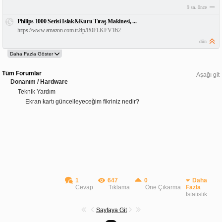
9 sa. önce
Philips 1000 Serisi Islak&Kuru Tıraş Makinesi, ...
https://www.amazon.com.tr/dp/B0FLKFVT62
dün
Tüm Forumlar
Aşağı git
Donanım / Hardware
Teknik Yardım
Ekran kartı güncelleyeceğim fikriniz nedir?
1
647
0
Daha
Cevap
Tıklama
Öne Çıkarma
Fazla
İstatistik
Sayfaya Git