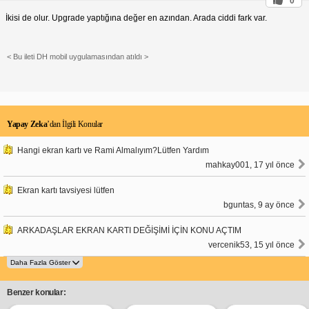
0
İkisi de olur. Upgrade yaptığına değer en azından. Arada ciddi fark var.
< Bu ileti DH mobil uygulamasından atıldı >
Yapay Zeka
’dan İlgili Konular
Hangi ekran kartı ve Rami Almalıyım?Lütfen Yardım
mahkay001, 17 yıl önce
Ekran kartı tavsiyesi lütfen
bguntas, 9 ay önce
ARKADAŞLAR EKRAN KARTI DEĞİŞİMİ İÇİN KONU AÇTIM
vercenik53, 15 yıl önce
Benzer konular: