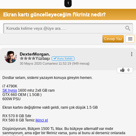
1
Ekran kartı güncelleyeceğim fikriniz nedir?
Cevap Yaz
DexterMorgan.
Yüzbaşı
Konu Sahibi
30 Mayıs 2020 Cumartesi 11:52:19 (949 mesaj)
0
Dostlar selam, sistemi yazayım konuya gireyim hemen.
i7 4790K
SK hynix
1600 mhz 2x8 GB ram
GTX 660 OEM ( 1.5GB )
600W PSU
Ekran kartını değiştirme vakti geldi, rami çok düşük 1.5 GB
RX 570 8 GB Sıfır
RX 580 8 GB Temiz
ikinci el
Düşünüyorum, Bütçem 1500 TL Max. Bu bütçeye alternatif var mıdır
sanmıyorum, ama eğer bir fikriniz varsa, şunu al bunu al derseniz onlarada