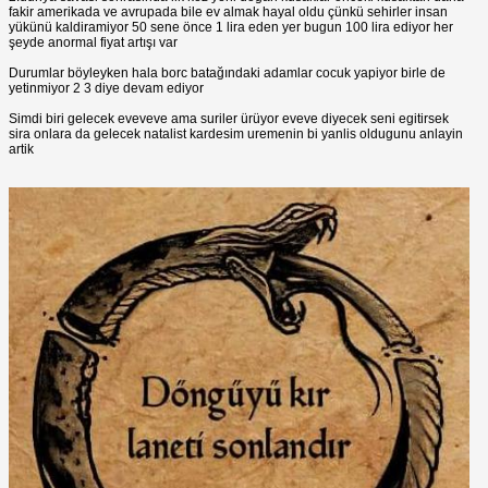
fakir amerikada ve avrupada bile ev almak hayal oldu çünkü sehirler insan
yükünü kaldiramiyor 50 sene önce 1 lira eden yer bugun 100 lira ediyor her
şeyde anormal fiyat artışı var
Durumlar böyleyken hala borc batağındaki adamlar cocuk yapiyor birle de
yetinmiyor 2 3 diye devam ediyor
Simdi biri gelecek eveveve ama suriler ürüyor eveve diyecek seni egitirsek
sira onlara da gelecek natalist kardesim uremenin bi yanlis oldugunu anlayin
artik