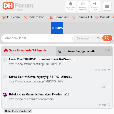
Uygulama
Teknoloji
Giriş ve
ile Aç
Haberleri
Kayıt
DH Portal
İndirim Kodu
Speedtest
Bölüme Git
Destek
Sıcak Fırsatlarda Tıklananlar
Gizle
Editörün Seçtiği Fırsatlar
Casio MW-240-7BVDF Standart Erkek Kol Saati, Si...
https://www.amazon.com.tr/dp/B01D5P6H4Y
15 sa. önce
Kristal Natürel Sızma Zeytinyağı 5 L DG : Amazo...
https://www.amazon.com.tr/dp/B0BNVS49WY
dün
Bebek Odası Masası & Sandalyesi Fiyatları - n11
https://www.n11.com/urun/soho-cocuk-...
7 ay önce