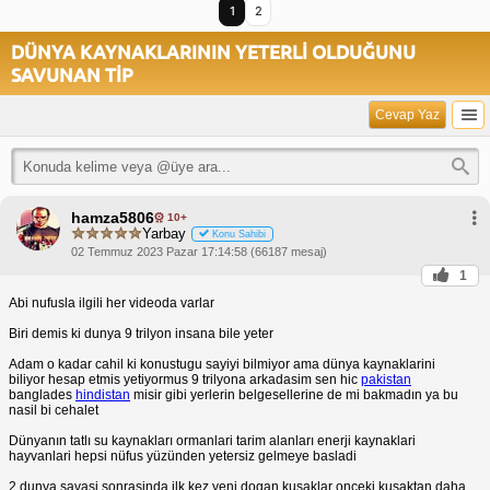
1
2
DÜNYA KAYNAKLARININ YETERLİ OLDUĞUNU
SAVUNAN TİP
Cevap Yaz
hamza5806
10+
Yarbay
Konu Sahibi
02 Temmuz 2023 Pazar 17:14:58 (66187 mesaj)
1
Abi nufusla ilgili her videoda varlar
Biri demis ki dunya 9 trilyon insana bile yeter
Adam o kadar cahil ki konustugu sayiyi bilmiyor ama dünya kaynaklarini
biliyor hesap etmis yetiyormus 9 trilyona arkadasim sen hic
pakistan
banglades
hindistan
misir gibi yerlerin belgesellerine de mi bakmadın ya bu
nasil bi cehalet
Dünyanın tatlı su kaynakları ormanlari tarim alanları enerji kaynaklari
hayvanlari hepsi nüfus yüzünden yetersiz gelmeye basladi
2.dunya savasi sonrasinda ilk kez yeni dogan kusaklar onceki kusaktan daha