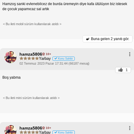
Hamzoş sanki evlenebilcez de burda üremeyin diye kafa ütülüyon biz istesek
de çocuk yapamıcaz sal artık
< Bu ileti mobil sürüm kullanılarak atıldı >
Buna gelen
2 yanıtı gör.
hamza5806
10+
Yarbay
Konu Sahibi
02 Temmuz 2023 Pazar 17:31:44 (66187 mesaj)
1
Boş yabma
< Bu ileti mini sürüm kullanılarak atıldı >
hamza5806
10+
Yarbay
Konu Sahibi