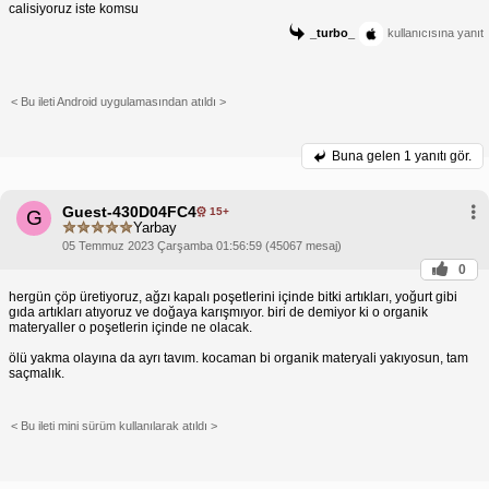
calisiyoruz iste komsu
_turbo_
kullanıcısına yanıt
< Bu ileti Android uygulamasından atıldı >
Buna gelen
1 yanıtı gör.
Guest-430D04FC4
15+
G
Yarbay
05 Temmuz 2023 Çarşamba 01:56:59 (45067 mesaj)
0
hergün çöp üretiyoruz, ağzı kapalı poşetlerini içinde bitki artıkları, yoğurt gibi
gıda artıkları atıyoruz ve doğaya karışmıyor. biri de demiyor ki o organik
materyaller o poşetlerin içinde ne olacak.
ölü yakma olayına da ayrı tavım. kocaman bi organik materyali yakıyosun, tam
saçmalık.
< Bu ileti mini sürüm kullanılarak atıldı >