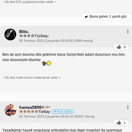
< Bu ileti iOS uygulamasından atıldı >
Buna gelen
1 yanıtı gör.
Blitz.
Yüzbaşı
05 Temmuz 2023 Çarşamba 00:03:00 (3099 mesaj)
0
Ben de ayni durumu dile getirince bana Suriye'deki adam dusunsun onu ben
niye dusuneyim diyorlar.
< Bu ileti mobil sürüm kullanılarak atıldı >
hamza5806
10+
Yarbay
Konu Sahibi
05 Temmuz 2023 Çarşamba 00:04:16 (66187 mesaj)
1
Yasadigimjz hayati sorgulayıp antinatalist olup diger insanlari da uyarmaya