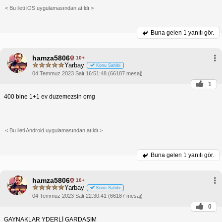
< Bu ileti iOS uygulamasından atıldı >
Buna gelen
1 yanıtı gör.
hamza5806
10+
Yarbay
Konu Sahibi
04 Temmuz 2023 Salı 16:51:48 (66187 mesaj)
1
400 bine 1+1 ev duzemezsin omg
< Bu ileti Android uygulamasından atıldı >
Buna gelen
1 yanıtı gör.
hamza5806
10+
Yarbay
Konu Sahibi
04 Temmuz 2023 Salı 22:30:41 (66187 mesaj)
0
GAYNAKLAR YDERLİ GARDAŞIM