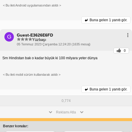
< Bu ileti Android uygulamasından atıldı >
Buna gelen
1 yanıtı gör.
Guest-E3626E6FD
G
Yüzbaşı
05 Temmuz 2023 Çarşamba 12:24:20 (1635 mesaj)
0
Srn Hindistan bak o kadar büyük ki 100 milyara yeter dünya
< Bu ileti mobil sürüm kullanılarak atıldı >
Buna gelen
1 yanıtı gör.
0,774
Reklamı Atla
Benzer konular: