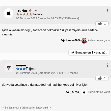
_turbo_
10+
Yarbay
05 Temmuz 2023 Çarşamba 09:03:57 (29319 mesaj)
1
Iyide o yasamak degil, sadece var olmaktir. Siz yasamiyorsunuz sadece
varsiniz.
hamza5806
kullanıcısına yanıt
Buna gelen
1 yanıtı gör.
izayoi
Teğmen
05 Temmuz 2023 Çarşamba 09:24:40 (7813 mesaj)
1
dünyada yeterince gıda maddesi kalmadı herkese yetmiyor işte!
_turbo_
kullanıcısına yanıt
< Bu ileti mobil sürüm kullanılarak atıldı >