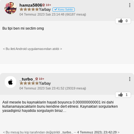
hamza5806
10+
Yarbay
Konu Sahibi
04 Temmuz 2023 Salı 23:14:48 (66187 mesaj)
0
Bu tipi ben mi sectim omg
< Bu ileti Android uygulamasından atıldı >
_turbo_
10+
Yarbay
04 Temmuz 2023 Salı 23:41:52 (29319 mesaj)
1
Asil mesele bu kaynaklarin hayati boyunca 0.000000000001 ini dahi
kullanamayacaklarin bunu kendine dert etmesi. Kaynaklari sorgularken
yasadiginiz hayatida sorgulayin biraz…
< Bu mesaj bu kişi tarafından değiştirildi
_turbo_
--
4 Temmuz 2023; 23:42:29
>