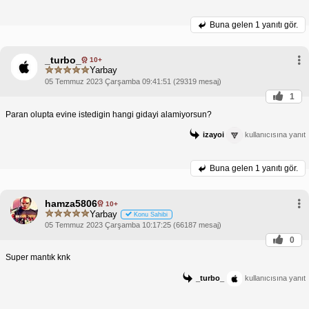
Buna gelen
1 yanıtı gör.
_turbo_
10+
Yarbay
05 Temmuz 2023 Çarşamba 09:41:51 (29319 mesaj)
1
Paran olupta evine istedigin hangi gidayi alamiyorsun?
izayoi
kullanıcısına yanıt
Buna gelen
1 yanıtı gör.
hamza5806
10+
Yarbay
Konu Sahibi
05 Temmuz 2023 Çarşamba 10:17:25 (66187 mesaj)
0
Super mantık knk
_turbo_
kullanıcısına yanıt