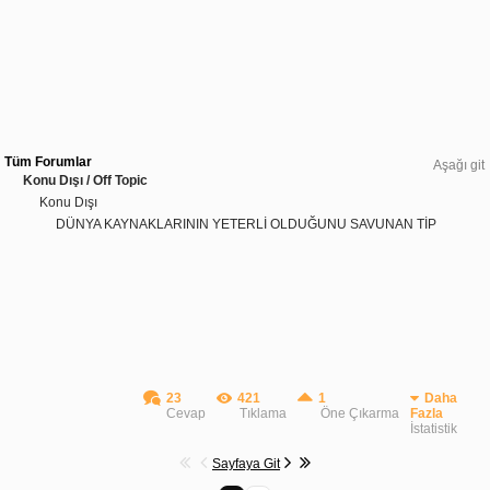
Tüm Forumlar
Aşağı git
Konu Dışı / Off Topic
Konu Dışı
DÜNYA KAYNAKLARININ YETERLİ OLDUĞUNU SAVUNAN TİP
23
421
1
Daha
Cevap
Tıklama
Öne Çıkarma
Fazla
İstatistik
Sayfaya Git