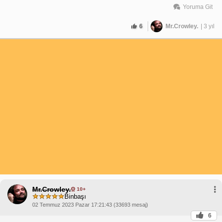
Yoruma Git
6
Mr.Crowley.
| 3 yıl
Mr.Crowley.
10+
Binbaşı
02 Temmuz 2023 Pazar 17:21:43 (33693 mesaj)
6