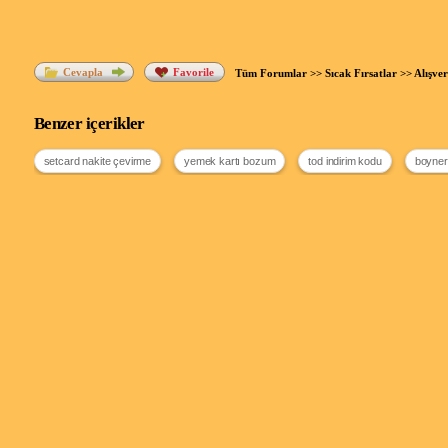
Cevapla
Favorile
Tüm Forumlar
>>
Sıcak Fırsatlar
>>
Alışve
Benzer içerikler
setcard nakite çevirme
yemek kartı bozum
tod indirim kodu
boyner