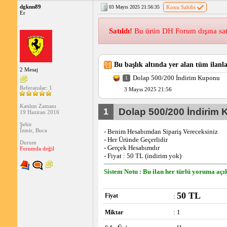
dgknn89
03 Mayıs 2025 21:56:35
Konu Sahibi
Er
Satıldı!
Bu ürün DH Forum dışına satılm
Bu başlık altında yer alan tüm ilanla
2 Mesaj
Dolap 500/200 İndirim Kuponu
1
Referanslar: 1
3 Mayıs 2025 21:56
Katılım Zamanı
1
Dolap 500/200 İndirim
19 Haziran 2016
Şehir
İzmir, Buca
- Benim Hesabımdan Sipariş Vereceksiniz
- Her Üründe Geçerlidir
Durum
- Gerçek Hesabımdır
Forumda değil
- Fiyat : 50 TL (indirim yok)
Sistem Notu : Bu ilan her türlü yoruma açık
50 TL
Fiyat
:
: 1
Miktar