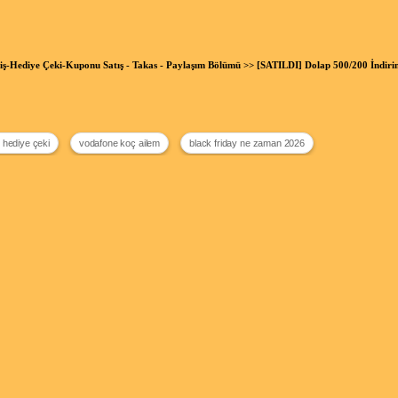
riş-Hediye Çeki-Kuponu Satış - Takas - Paylaşım Bölümü
>> [SATILDI] Dolap 500/200 İndir
 hediye çeki
vodafone koç ailem
black friday ne zaman 2026