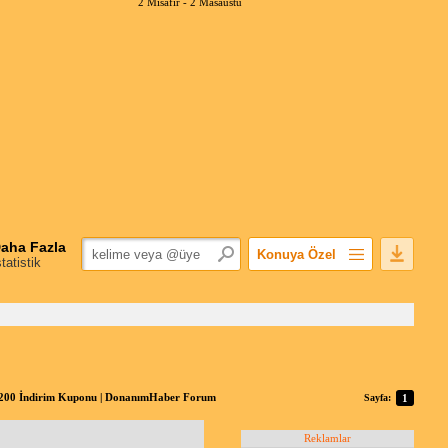
2 Misafir -
2 Masaüstü
aha Fazla
Konuya Özel
statistik
Favorilerime Ekle
Konuyu Açandan
Popüler Mesajlar
Linkli Mesajlar
Yazdır
200 İndirim Kuponu | DonanımHaber Forum
Sayfa:
1
E-Posta Aboneliği
Konuyu Gizle
Reklamlar