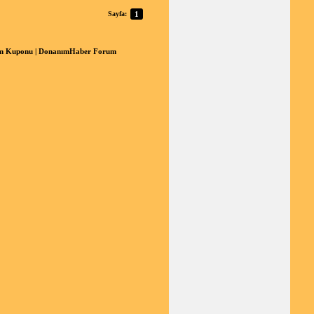
Sayfa:
1
im Kuponu | DonanımHaber Forum