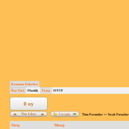
Konunun Etiketleri
İlan Türü
#Satılık
Firma
#1V1Y
0 oy
Öne Çıkar
Cevapla
Tüm Forumlar
>>
Sıcak Fırsatlar
Giriş
Mesaj