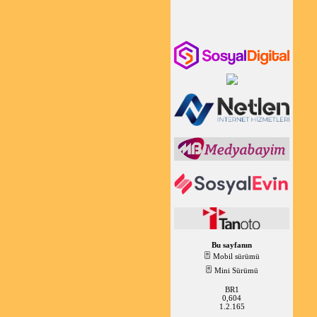
Bu sayfanın
Mobil sürümü
Mini Sürümü
BR1
0,604
1.2.165