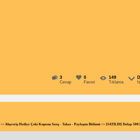
3
0
149
D
Cevap
Favori
Tıklama
İ
>>
Alışveriş-Hediye Çeki-Kuponu Satış - Takas - Paylaşım Bölümü
>> [SATILDI] Dolap 500/