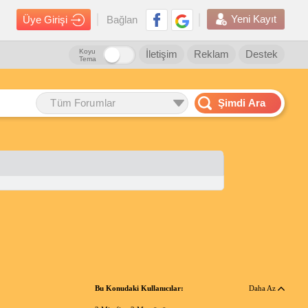
Yeni Kayıt
Üye Girişi
Bağlan
Koyu
İletişim
Reklam
Destek
Tema
Tüm Forumlar
Şimdi Ara
Bu Konudaki Kullanıcılar:
Daha Az