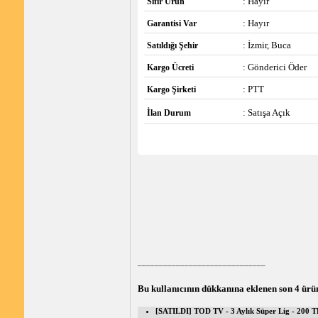
: Hayır
Sıfır Ürün
: Hayır
Garantisi Var
: İzmir, Buca
Satıldığı Şehir
: Gönderici Öder
Kargo Ücreti
: PTT
Kargo Şirketi
: Satışa Açık
İlan Durum
______________________________
Bu kullanıcının dükkanına eklenen son 4 ürü
[SATILDI] TOD TV - 3 Aylık Süper Lig - 200 T