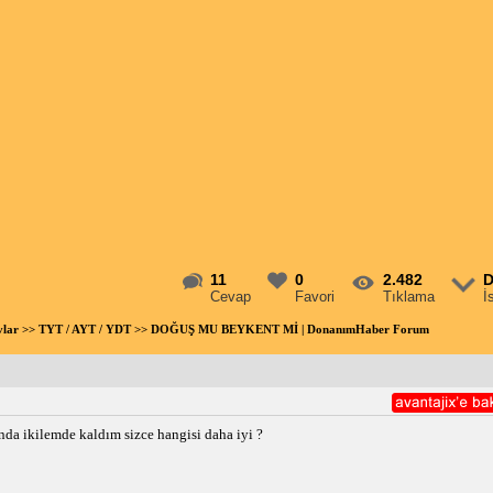
11
0
2.482
D
Cevap
Favori
Tıklama
İ
vlar
>>
TYT / AYT / YDT
>> DOĞUŞ MU BEYKENT Mİ | DonanımHaber Forum
da ikilemde kaldım sizce hangisi daha iyi ?