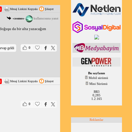
Mesaj Linkini Kopyala
Şikayet
-cosmos-
kullanıcısına yanıt
doğuşu da bir alta yazacağım
|
|
0
evap geldi
Bu sayfanın
Mobil sürümü
Mesaj Linkini Kopyala
Şikayet
Mini Sürümü
BR3
0,285
1.2.165
|
|
0
Reklamlar