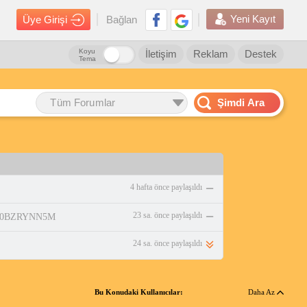
Yeni Kayıt
Üye Girişi
Bağlan
Koyu
İletişim
Reklam
Destek
Tema
Tüm Forumlar
Şimdi Ara
4 hafta önce paylaşıldı
23 sa. önce paylaşıldı
p/B0BZRYNN5M
24 sa. önce paylaşıldı
Bu Konudaki Kullanıcılar:
Daha Az