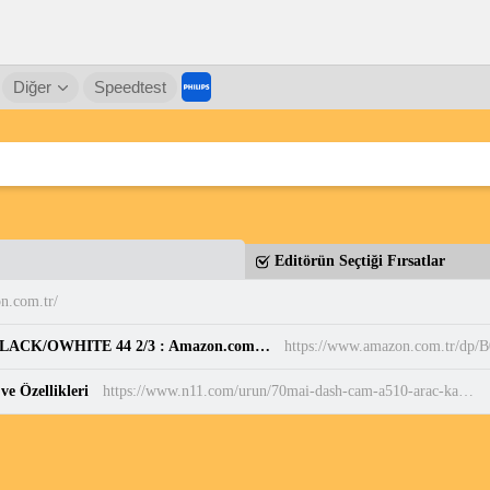
Diğer
Speedtest
Editörün Seçtiği Fırsatlar
n.com.tr/
adidas Erkek PARK ST Ayakkabı CBLACK/CBLACK/OWHITE 44 2/3 : Amazon.com.tr: Moda
https://www.amazon.com.tr/d
e Özellikleri
https://www.n11.com/urun/70mai-dash-cam-a510-arac-kamerasi-55236869?magaza=marteknoloji