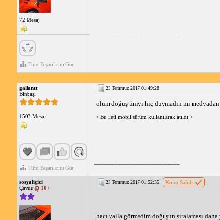
72 Mesaj
_____________________________
Tüm Başarılarını Gör
gallantt
23 Temmuz 2017 01:49:28
Binbaşı
olum doğuş üniyi hiç duymadın mı medyadan ? a
1503 Mesaj
< Bu ileti mobil sürüm kullanılarak atıldı >
_____________________________
Tüm Başarılarını Gör
sosyaliçici
23 Temmuz 2017 01:52:35
Konu Sahibi
Çavuş
10+
hacı valla görmedim doğuşun sıralaması daha