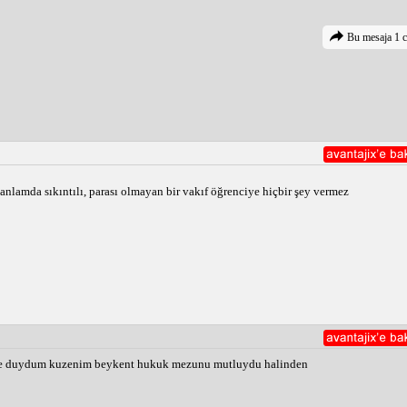
Bu mesaja 1 c
nlamda sıkıntılı, parası olmayan bir vakıf öğrenciye hiçbir şey vermez
diye duydum kuzenim beykent hukuk mezunu mutluydu halinden