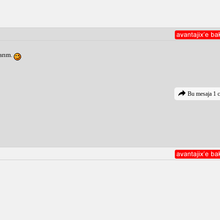
arım.
Bu mesaja 1 c