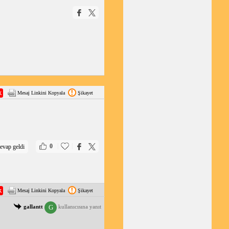
Mesaj Linkini Kopyala
Şikayet
|
|
0
evap geldi
Mesaj Linkini Kopyala
Şikayet
G
gallantt
kullanıcısına yanıt