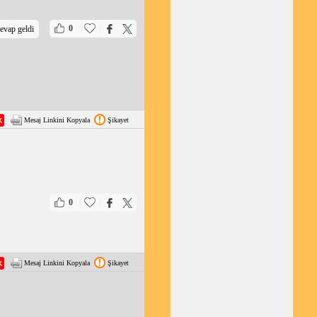
|
|
0
evap geldi
Mesaj Linkini Kopyala
Şikayet
|
|
0
Mesaj Linkini Kopyala
Şikayet