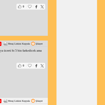
|
|
0
Mesaj Linkini Kopyala
Şikayet
ya ücreti bi 5 bin farkedicek ama
|
|
0
Mesaj Linkini Kopyala
Şikayet