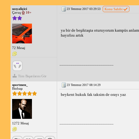
sosyaliçici
23 Temmuz 2017 03:29:53
Konu Sahibi
Çavuş
10+
ya bir de beşiktaşta oturuyorum kampüs anlamı
hayırlısı artık
72 Mesaj
_____________________________
Tüm Başarılarını Gör
sportmen_
23 Temmuz 2017 08:14:29
Binbaşı
beykent hukuk fak taksim de orayı yaz
_____________________________
1272 Mesaj