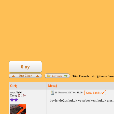
0 oy
Öne Çıkar
Cevapla
Tüm Forumlar
>>
Eğitim ve Sına
Giriş
Mesaj
sosyaliçici
23 Temmuz 2017 01:45:29
Konu Sahibi
Çavuş
10+
beyler doğuş
hukuk
veya beykent hukuk arasın