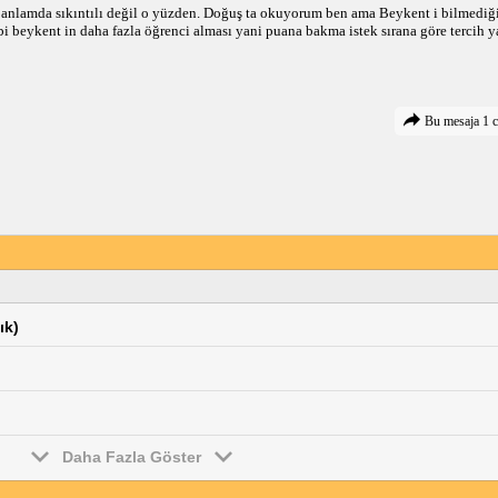
l anlamda sıkıntılı değil o yüzden. Doğuş ta okuyorum ben ama Beykent i bilmediğ
bi beykent in daha fazla öğrenci alması yani puana bakma istek sırana göre tercih 
Bu mesaja 1 c
ık)
Daha Fazla Göster