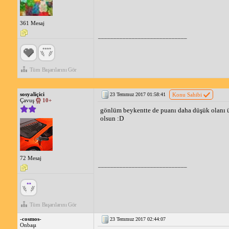
361 Mesaj
_____________________________
Tüm Başarılarını Gör
sosyaliçici
23 Temmuz 2017 01:58:41
Konu Sahibi
Çavuş
10+
gönlüm beykentte de puanı daha düşük olanı üs
olsun :D
72 Mesaj
_____________________________
Tüm Başarılarını Gör
-cosmos-
23 Temmuz 2017 02:44:07
Onbaşı