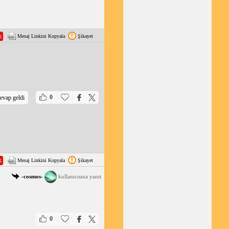
Mesaj Linkini Kopyala
Şikayet
|
|
0
evap geldi
Mesaj Linkini Kopyala
Şikayet
-cosmos-
kullanıcısına yanıt
|
|
0