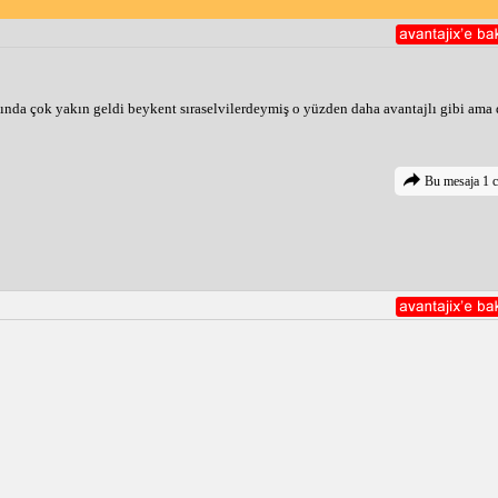
nda çok yakın geldi beykent sıraselvilerdeymiş o yüzden daha avantajlı gibi ama 
Bu mesaja 1 c