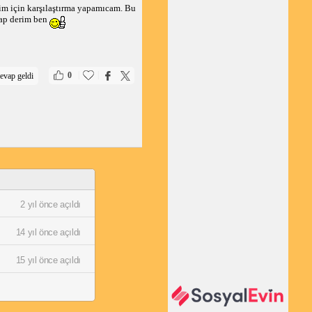
im için karşılaştırma yapamıcam. Bu
yap derim ben
|
|
0
evap geldi
2 yıl önce açıldı
14 yıl önce açıldı
15 yıl önce açıldı