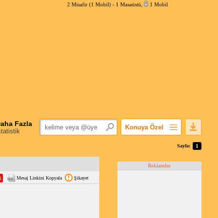
2 Misafir (1 Mobil) -
1 Masaüstü
,
1 Mobil
aha Fazla
Konuya Özel
statistik
Favorilerime Ekle
Sayfa:
1
Konuyu Açandan
Reklamlar
Popüler Mesajlar
Mesaj Linkini Kopyala
Şikayet
Linkli Mesajlar
Yazdır
E-Posta Aboneliği
Konuyu Gizle