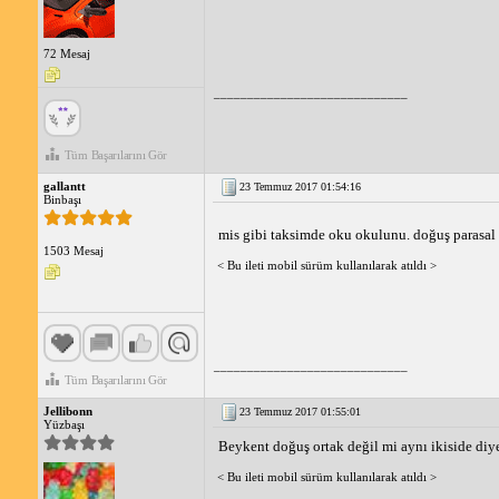
72 Mesaj
_____________________________
Tüm Başarılarını Gör
gallantt
23 Temmuz 2017 01:54:16
Binbaşı
mis gibi taksimde oku okulunu. doğuş parasal a
1503 Mesaj
< Bu ileti mobil sürüm kullanılarak atıldı >
_____________________________
Tüm Başarılarını Gör
Jellibonn
23 Temmuz 2017 01:55:01
Yüzbaşı
Beykent doğuş ortak değil mi aynı ikiside 
< Bu ileti mobil sürüm kullanılarak atıldı >