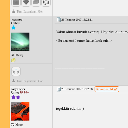
Tüm Başarılarını Gör
-cosmos-
23 Temmuz 2017 15:22:11
Onbaşı
Yakın olması büyük avantaj. Hayırlısı olur um
< Bu ileti mobil sürüm kullanılarak atıldı >
31 Mesaj
_____________________________
Tüm Başarılarını Gör
sosyaliçici
23 Temmuz 2017 19:42:36
Konu Sahibi
Çavuş
10+
teşekkür ederim :)
72 Mesaj