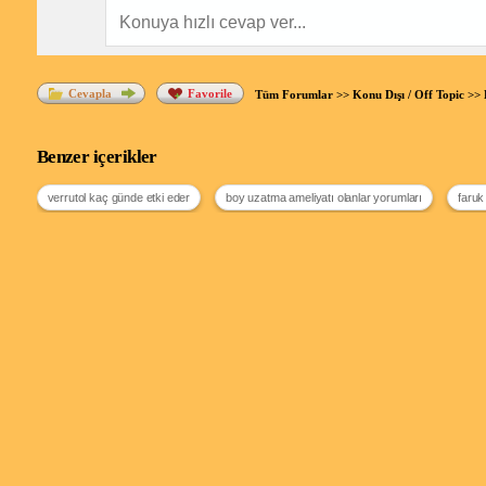
Cevapla
Favorile
Tüm Forumlar
>>
Konu Dışı / Off Topic
>>
Benzer içerikler
verrutol kaç günde etki eder
boy uzatma ameliyatı olanlar yorumları
faruk