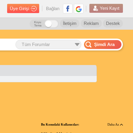
Yeni Kayıt
Üye Girişi
Bağlan
Koyu
İletişim
Reklam
Destek
Tema
Tüm Forumlar
Şimdi Ara
Bu Konudaki Kullanıcılar:
Daha Az