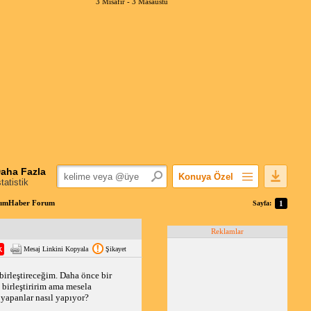
3 Misafir -
3 Masaüstü
aha Fazla
Konuya Özel
statistik
Favorilerime Ekle
anımHaber Forum
Sayfa:
1
Konuyu Açandan
Reklamlar
Popüler Mesajlar
Mesaj Linkini Kopyala
Şikayet
Linkli Mesajlar
Yazdır
irleştireceğim. Daha önce bir 
 birleştiririm ama mesela 
E-Posta Aboneliği
 yapanlar nasıl yapıyor?
Konuyu Gizle