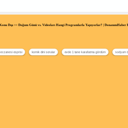
Konu Dışı
>> Doğum Günü vs. Videoları Hangi Programlarla Yapıyorlar? | DonanımHaber
 eczanesi esprisi
komik dini sorular
evde 1 tane karafatma gördüm
sodyum i