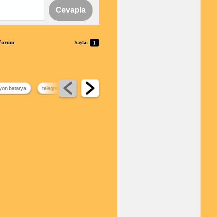
Cevapla
 Forum
Sayfa:
1
yon batarya
telegram indirim kanalları
modern combat 4
en iyi deprem uygul