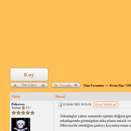
0 oy
Öne Çıkar
Cevapla
Tüm Forumlar
>>
Konu Dışı / Of
Giriş
Mesaj
Psikotrex
12 Eylül 2025 20:55:05
Konu Sahibi
Yarbay
15+
Arkadaşlar yakın zamanda eşimin doğum günün
arkadaşımda görmüştüm arka plana müzik v
iMovies'de istediğim şarkıyı koyamıyorum sad