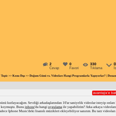
2
0
330
D
Cevap
Favori
Tıklama
İ
f Topic
>>
Konu Dışı
>> Doğum Günü vs. Videoları Hangi Programlarla Yapıyorlar? | Don
ü kutlayacağım. Sevdiği arkadaşlarından 10'ar saniyelik videolar isteyip onları b
s koymuştu. Bunu 
iphone
'da hangi 
uygulama
 ile yapabilirim? Arka arkaya videoları
ece Iphone Music'deki lisanslı müzikleri ekleyebiliyor sanırım. Bu tarz videoları