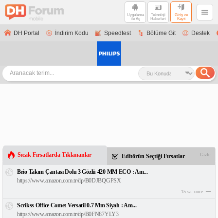
Uygulama
Teknoloji
Giriş ve
ile Aç
Haberleri
Kayıt
DH Portal
İndirim Kodu
Speedtest
Bölüme Git
Destek
Sıcak Fırsatlarda Tıklananlar
Gizle
Editörün Seçtiği Fırsatlar
Brio Takım Çantası Dolu 3 Gözlü 420 MM ECO : Am...
https://www.amazon.com.tr/dp/B0DJBQGPSX
15 sa. önce
Scrikss Office Comet Versatil 0.7 Mm Siyah : Am...
https://www.amazon.com.tr/dp/B0FN87YLY3