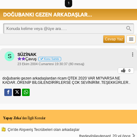
1
DOĞUBANKI GEZEN ARKADAŞLAR...
Cevap Yaz
SÜZİNAK
S
Çavuş
Konu Sahibi
23 Ekim 2004 Cumartesi 19:30:37 (80 mesaj)
0
doğubankı gezen arkadaşlardan ricam QTEK 2020 VAR MI?VARSA NE
KADAR..ÖRENİP BİLGİLENDİRİRLERSE ÇOK SEVİNİRİM..TEŞEKKÜRLER..
Yapay Zeka
’dan İlgili Konular
Çin'de Alışveriş Tecrübeleri olan arkadaşlar
thedevilslieutenant, 20 yıl önce