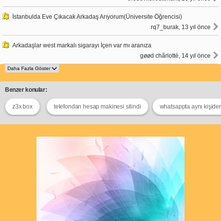
İstanbulda Eve Çıkacak Arkadaş Arıyorum(Üniversite Öğrencisi)
rq7_burak, 13 yıl önce
Arkadaşlar west markalı sigarayı İçen var mı aranıza
gøød chãrlotté, 14 yıl önce
Benzer konular:
z3x box
telefondan hesap makinesi silindi
whatsappta aynı kişiden