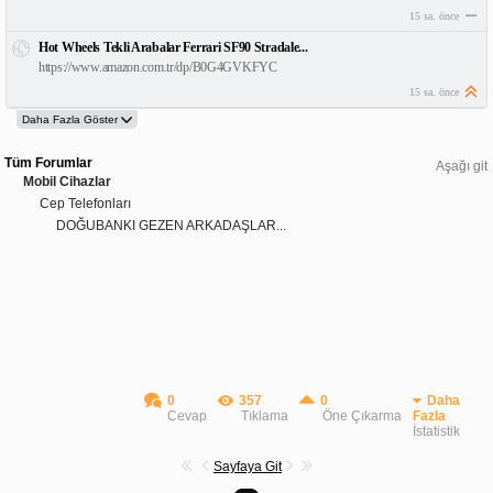
15 sa. önce
Hot Wheels Tekli Arabalar Ferrari SF90 Stradale...
https://www.amazon.com.tr/dp/B0G4GVKFYC
15 sa. önce
Tüm Forumlar
Aşağı git
Mobil Cihazlar
Cep Telefonları
DOĞUBANKI GEZEN ARKADAŞLAR...
0
357
0
Daha
Cevap
Tıklama
Öne Çıkarma
Fazla
İstatistik
Sayfaya Git