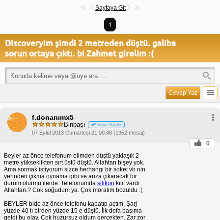
Sayfaya Git
1
Discoveryim şimdi 2 metreden düştü. galiba
sorun ortaya çıktı. bi Zahmet girelim :(
Cevap Yaz
f.donanımx5
Binbaşı
Konu Sahibi
07 Eylül 2013 Cumartesi 21:00:48 (1952 mesaj)
0
Beyler az önce telefonum elimden düştü yaklaşık 2
metre yükseklikten sırt üstü düştü. Allahtan bişey yok.
Ama sormak istiyorum sizce herhangi bir soket vb nin
yerinden çıkma oynama gibi ve arıza çıkaracak bir
durum olurmu ilerde. Telefonumda
silikon
kılıf vardı
Allahtan.? Cok soğudum ya. Çok moralim bozuldu :(
BEYLER bide az önce telefonu kapatıp açtım. Şarj
yüzde 40 tı birden yüzde 15 e düştü. İlk defa başıma
geldi bu olay. Çok huzursuz oldum gerçekten. Zar zor