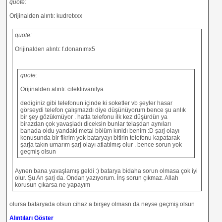
quote:
Orijinalden alıntı: kudretxxx
quote:
Orijinalden alıntı: f.donanımx5
quote:
Orijinalden alıntı: cilekliivanilya
dediginiz gibi telefonun içinde ki soketler vb şeyler hasar
görseydi telefon çalışmazdı diye düşünüyorum bence şu anlık
bir şey gözükmüyor . hatta telefonu ilk kez düşürdün ya
birazdan çok yavaşladı diceksin bunlar telaşdan aynıları
banada oldu yandaki metal bölüm kırıldı benim :D şarj olayı
konusunda bir fikrim yok bataryayı bitirin telefonu kapatarak
şarja takın umarım şarj olayı atlatılmış olur . bence sorun yok
geçmiş olsun
Aynen bana yavaşlamış geldi :) batarya bidaha sorun olmasa çok iyi
olur. Şu An şarj da. Ondan yazıyorum. İnş sorun çıkmaz. Allah
korusun çıkarsa ne yapayım
olursa bataryada olsun cihaz a birşey olmasn da neyse geçmiş olsun
Alıntıları Göster