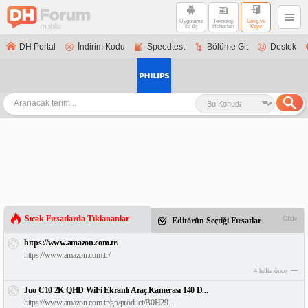
Uygulama
Teknoloji
Giriş ve
ile Aç
Haberleri
Kayıt
DH Portal
İndirim Kodu
Speedtest
Bölüme Git
Destek
Sıcak Fırsatlarda Tıklananlar
Gizle
Editörün Seçtiği Fırsatlar
https://www.amazon.com.tr/
https://www.amazon.com.tr/
4 hafta önce
Juo C10 2K QHD WiFi Ekranlı Araç Kamerası 140 D...
https://www.amazon.com.tr/gp/product/B0H29...