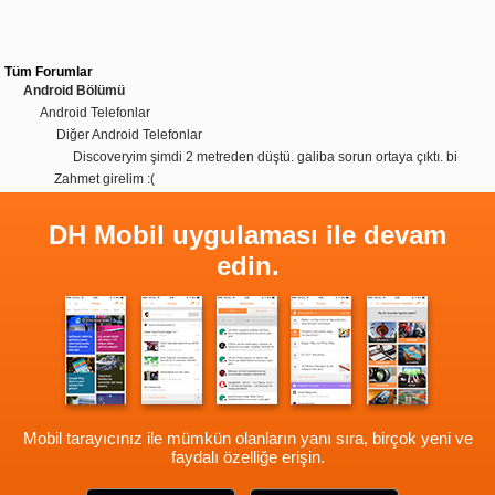
Tüm Forumlar
Android Bölümü
Android Telefonlar
Diğer Android Telefonlar
Discoveryim şimdi 2 metreden düştü. galiba sorun ortaya çıktı. bi
Zahmet girelim :(
DH Mobil uygulaması ile devam
edin.
Mobil tarayıcınız ile mümkün olanların yanı sıra, birçok yeni ve
faydalı özelliğe erişin.