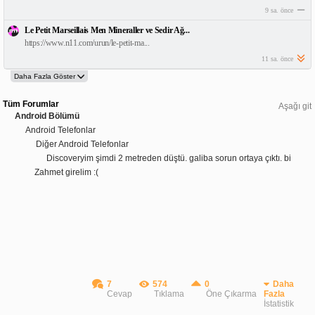
9 sa. önce
Le Petit Marseillais Men Mineraller ve Sedir Ağ...
https://www.n11.com/urun/le-petit-ma...
11 sa. önce
Tüm Forumlar
Aşağı git
Android Bölümü
Android Telefonlar
Diğer Android Telefonlar
Discoveryim şimdi 2 metreden düştü. galiba sorun ortaya çıktı. bi
Zahmet girelim :(
7
574
0
Daha
Cevap
Tıklama
Öne Çıkarma
Fazla
İstatistik