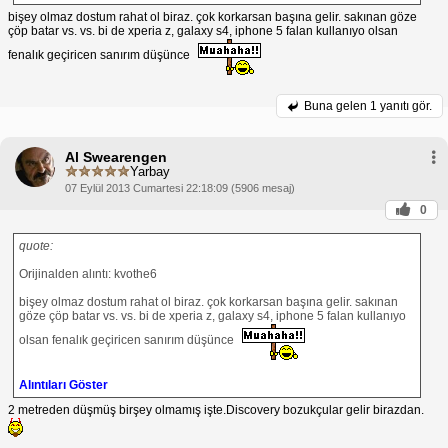
bişey olmaz dostum rahat ol biraz. çok korkarsan başına gelir. sakınan göze
çöp batar vs. vs. bi de xperia z, galaxy s4, iphone 5 falan kullanıyo olsan
fenalık geçiricen sanırım düşünce
Buna gelen
1 yanıtı gör.
Al Swearengen
Yarbay
07 Eylül 2013 Cumartesi 22:18:09 (5906 mesaj)
0
quote:
Orijinalden alıntı: kvothe6
bişey olmaz dostum rahat ol biraz. çok korkarsan başına gelir. sakınan
göze çöp batar vs. vs. bi de xperia z, galaxy s4, iphone 5 falan kullanıyo
olsan fenalık geçiricen sanırım düşünce
Alıntıları Göster
2 metreden düşmüş birşey olmamış işte.Discovery bozukçular gelir birazdan.