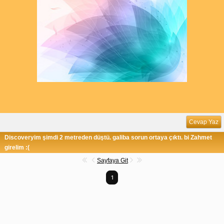
Cevap Yaz
Discoveryim şimdi 2 metreden düştü. galiba sorun ortaya çıktı. bi Zahmet
girelim :(
Sayfaya Git
1