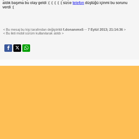
aldık başıma bu olay geldi :( :( :( :( :( sizce
telefon
düştüğü içinmi bu sorunu
verdi :(
< Bu mesaj bu kişi tarafından değiştirildi
f.donanımx5
--
7 Eylül 2013; 21:14:36
>
< Bu ileti mobil sürüm kullanılarak atıldı >