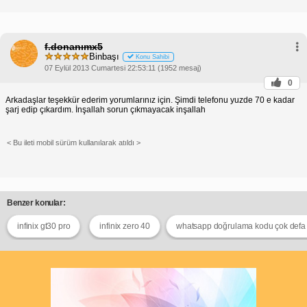
f.donanımx5
Binbaşı
Konu Sahibi
07 Eylül 2013 Cumartesi 22:53:11 (1952 mesaj)
0
Arkadaşlar teşekkür ederim yorumlarınız için. Şimdi telefonu yuzde 70 e kadar
şarj edip çıkardım. İnşallah sorun çıkmayacak inşallah
< Bu ileti mobil sürüm kullanılarak atıldı >
Benzer konular:
infinix gt30 pro
infinix zero 40
whatsapp doğrulama kodu çok defa t