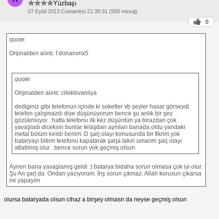
Yüzbaşı
07 Eylül 2013 Cumartesi 21:39:31 (558 mesaj)
0
quote:
Orijinalden alıntı: f.donanımx5
quote:
Orijinalden alıntı: cilekliivanilya
dediginiz gibi telefonun içinde ki soketler vb şeyler hasar görseydi
telefon çalışmazdı diye düşünüyorum bence şu anlık bir şey
gözükmüyor . hatta telefonu ilk kez düşürdün ya birazdan çok
yavaşladı diceksin bunlar telaşdan aynıları banada oldu yandaki
metal bölüm kırıldı benim :D şarj olayı konusunda bir fikrim yok
bataryayı bitirin telefonu kapatarak şarja takın umarım şarj olayı
atlatılmış olur . bence sorun yok geçmiş olsun
Aynen bana yavaşlamış geldi :) batarya bidaha sorun olmasa çok iyi olur.
Şu An şarj da. Ondan yazıyorum. İnş sorun çıkmaz. Allah korusun çıkarsa
ne yapayım
olursa bataryada olsun cihaz a birşey olmasn da neyse geçmiş olsun