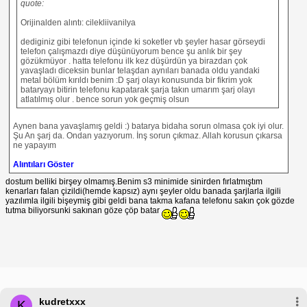
quote:
Orijinalden alıntı: cilekliivanilya
dediginiz gibi telefonun içinde ki soketler vb şeyler hasar görseydi
telefon çalışmazdı diye düşünüyorum bence şu anlık bir şey
gözükmüyor . hatta telefonu ilk kez düşürdün ya birazdan çok
yavaşladı diceksin bunlar telaşdan aynıları banada oldu yandaki
metal bölüm kırıldı benim :D şarj olayı konusunda bir fikrim yok
bataryayı bitirin telefonu kapatarak şarja takın umarım şarj olayı
atlatılmış olur . bence sorun yok geçmiş olsun
Aynen bana yavaşlamış geldi :) batarya bidaha sorun olmasa çok iyi olur.
Şu An şarj da. Ondan yazıyorum. İnş sorun çıkmaz. Allah korusun çıkarsa
ne yapayım
Alıntıları Göster
dostum belliki birşey olmamış.Benim s3 minimide sinirden fırlatmıştım
kenarları falan çizildi(hemde kapsız) aynı şeyler oldu banada şarjlarla ilgili
yazılımla ilgili bişeymiş gibi geldi bana takma kafana telefonu sakın çok gözde
tutma biliyorsunki sakınan göze çöp batar
kudretxxx
K