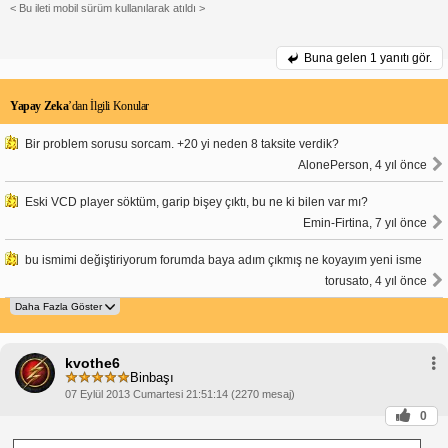
< Bu ileti mobil sürüm kullanılarak atıldı >
Buna gelen
1 yanıtı gör.
Yapay Zeka
’dan İlgili Konular
Bir problem sorusu sorcam. +20 yi neden 8 taksite verdik?
AlonePerson, 4 yıl önce
Eski VCD player söktüm, garip bişey çıktı, bu ne ki bilen var mı?
Emin-Firtina, 7 yıl önce
bu ismimi değiştiriyorum forumda baya adım çıkmış ne koyayım yeni isme
torusato, 4 yıl önce
kvothe6
Binbaşı
07 Eylül 2013 Cumartesi 21:51:14 (2270 mesaj)
0