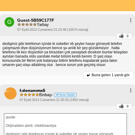
Guest-5B59C177F
G
Yarbay
07 Eylül 2013 Cumartesi 21:23:48 (10574 mesaj)
0
dediginiz gibi telefonun içinde ki soketler vb şeyler hasar görseydi telefon
çalışmazdı diye düşünüyorum bence şu anlık bir şey gözükmüyor . hatta
telefonu ilk kez düşürdün ya birazdan çok yavaşladı diceksin bunlar telaşdan
aynıları banada oldu yandaki metal bölüm kırıldı benim :D şarj olayı
konusunda bir fikrim yok bataryayı bitirin telefonu kapatarak şarja takın
umarım şarj olayı atlatılmış olur . bence sorun yok geçmiş olsun
Buna gelen
1 yanıtı gör.
f.donanımx5
Binbaşı
Konu Sahibi
07 Eylül 2013 Cumartesi 21:30:33 (1952 mesaj)
0
quote:
Orijinalden alıntı: cilekliivanilya
dediginiz gibi telefonun içinde ki soketler vb şeyler hasar görseydi