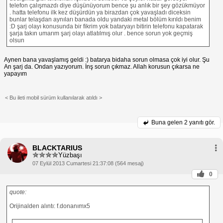
telefon çalışmazdı diye düşünüyorum bence şu anlık bir şey gözükmüyor
. hatta telefonu ilk kez düşürdün ya birazdan çok yavaşladı diceksin
bunlar telaşdan aynıları banada oldu yandaki metal bölüm kırıldı benim
:D şarj olayı konusunda bir fikrim yok bataryayı bitirin telefonu kapatarak
şarja takın umarım şarj olayı atlatılmış olur . bence sorun yok geçmiş
olsun
Aynen bana yavaşlamış geldi :) batarya bidaha sorun olmasa çok iyi olur. Şu
An şarj da. Ondan yazıyorum. İnş sorun çıkmaz. Allah korusun çıkarsa ne
yapayım
< Bu ileti mobil sürüm kullanılarak atıldı >
Buna gelen
2 yanıtı gör.
BLACKTARIUS
Yüzbaşı
07 Eylül 2013 Cumartesi 21:37:08 (564 mesaj)
0
quote:
Orijinalden alıntı: f.donanımx5