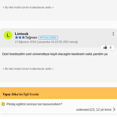
< Bu ileti mobil sürüm kullanılarak atıldı >
Lintock
L
Teğmen
Konu Sahibi
17 Ağustos 2016 Çarşamba 10:23:35 (352 mesaj)
0
Ozel lisedeydim ozel universiteye kayit olacagim kardesim valla yandim ya
< Bu ileti mobil sürüm kullanılarak atıldı >
Yapay Zeka
’dan İlgili Konular
Pilotaj egitimi sonrasi ise basvururken?
unknown115, 12 yıl önce