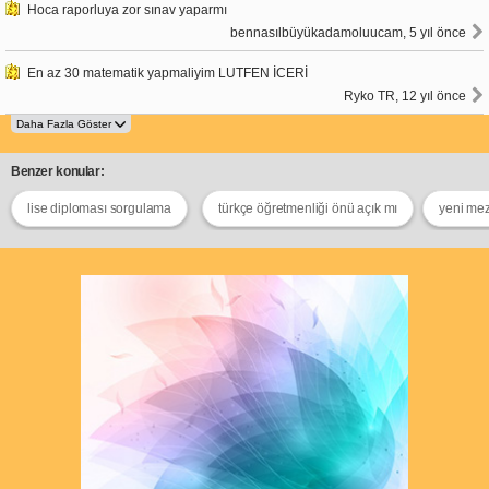
Hoca raporluya zor sınav yaparmı
bennasılbüyükadamoluucam, 5 yıl önce
En az 30 matematik yapmaliyim LUTFEN İCERİ
Ryko TR, 12 yıl önce
Benzer konular:
lise diploması sorgulama
türkçe öğretmenliği önü açık mı
yeni mez