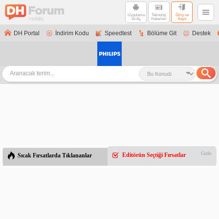
Uygulama
Teknoloji
Giriş ve
ile Aç
Haberleri
Kayıt
DH Portal
İndirim Kodu
Speedtest
Bölüme Git
Destek
Gizle
Editörün Seçtiği Fırsatlar
Sıcak Fırsatlarda Tıklananlar