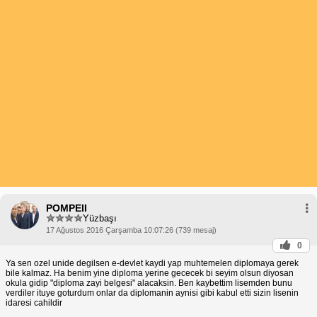
POMPEII
Yüzbaşı
17 Ağustos 2016 Çarşamba 10:07:26 (739 mesaj)
0
Ya sen ozel unide degilsen e-devlet kaydi yap muhtemelen diplomaya gerek
bile kalmaz. Ha benim yine diploma yerine gececek bi seyim olsun diyosan
okula gidip "diploma zayi belgesi" alacaksin. Ben kaybettim lisemden bunu
verdiler ituye goturdum onlar da diplomanin aynisi gibi kabul etti sizin lisenin
idaresi cahildir