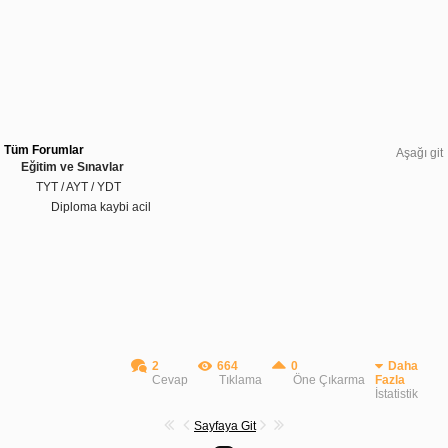
Tüm Forumlar
Aşağı git
Eğitim ve Sınavlar
TYT / AYT / YDT
Diploma kaybi acil
2
664
0
Daha
Cevap
Tıklama
Öne Çıkarma
Fazla
İstatistik
Sayfaya Git