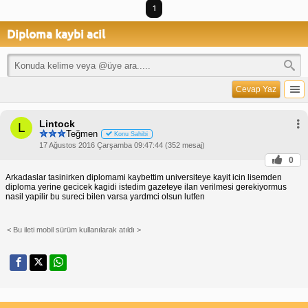
1
Diploma kaybi acil
Cevap Yaz
Lintock
L
Teğmen
Konu Sahibi
17 Ağustos 2016 Çarşamba 09:47:44 (352 mesaj)
0
Arkadaslar tasinirken diplomami kaybettim universiteye kayit icin lisemden
diploma yerine gecicek kagidi istedim gazeteye ilan verilmesi gerekiyormus
nasil yapilir bu sureci bilen varsa yardmci olsun lutfen
< Bu ileti mobil sürüm kullanılarak atıldı >