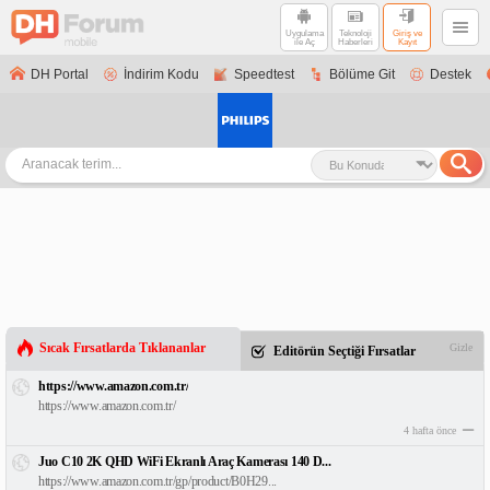
Uygulama
Teknoloji
Giriş ve
ile Aç
Haberleri
Kayıt
DH Portal
İndirim Kodu
Speedtest
Bölüme Git
Destek
Sıcak Fırsatlarda Tıklananlar
Gizle
Editörün Seçtiği Fırsatlar
https://www.amazon.com.tr/
https://www.amazon.com.tr/
4 hafta önce
Juo C10 2K QHD WiFi Ekranlı Araç Kamerası 140 D...
https://www.amazon.com.tr/gp/product/B0H29...