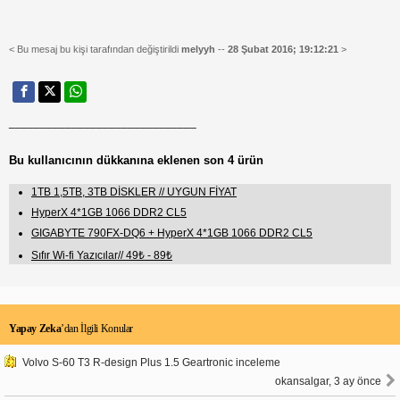
< Bu mesaj bu kişi tarafından değiştirildi
melyyh
--
28 Şubat 2016; 19:12:21
>
______________________________
Bu kullanıcının dükkanına eklenen son 4 ürün
1TB 1,5TB, 3TB DİSKLER // UYGUN FİYAT
HyperX 4*1GB 1066 DDR2 CL5
GIGABYTE 790FX-DQ6 + HyperX 4*1GB 1066 DDR2 CL5
Sıfır Wi-fi Yazıcılar// 49₺ - 89₺
Yapay Zeka
’dan İlgili Konular
Volvo S-60 T3 R-design Plus 1.5 Geartronic inceleme
okansalgar, 3 ay önce