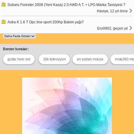
Subaru Forester 2008 (Yeni Kasa) 2.0 AWD A.T. + LPG Marka Tavsiyesi ?
Haviye, 12 yıl önce
Astra K 1.6 T Opc line sport 200hp Bakım yağı?
Ero0902, geçen yıl
Benzer konular:
guitar hero set
16k televizyon
en pahalı mouse
insta360 mi