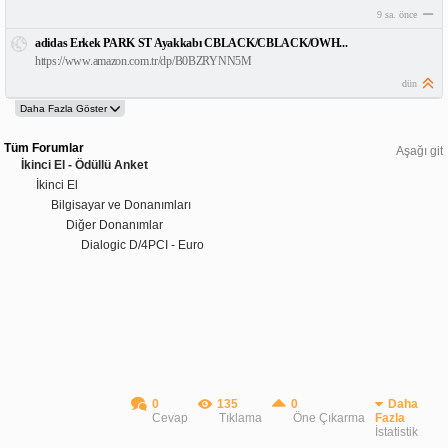
9 sa. önce
adidas Erkek PARK ST Ayakkabı CBLACK/CBLACK/OWH...
https://www.amazon.com.tr/dp/B0BZRYNN5M
dün
Tüm Forumlar
Aşağı git
İkinci El - Ödüllü Anket
İkinci El
Bilgisayar ve Donanımları
Diğer Donanımlar
Dialogic D/4PCI - Euro
0
135
0
Daha
Cevap
Tıklama
Öne Çıkarma
Fazla
İstatistik