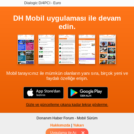
Dialogic D/4PCI - Euro
DH Mobil uygulaması ile devam
edin.
Mobil tarayıcınız ile mümkün olanların yanı sıra, birçok yeni ve
faydalı özelliğe erişin.
Gizle ve güncelleme çıkana kadar tekrar gösterme.
Donanım Haber Forum - Mobil Sürüm
Hakkımızda
|
Yukarı
Uygulama ile Aç
Tam sürüm için Tıklayınız