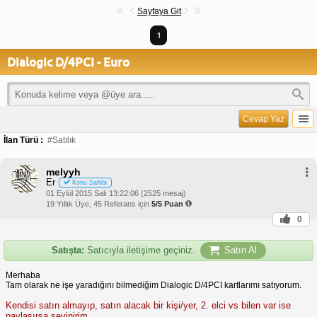
Sayfaya Git
1
Dialogic D/4PCI - Euro
Cevap Yaz
İlan Türü :
#Satılık
melyyh
Er
Konu Sahibi
01 Eylül 2015 Salı 13:22:06 (2525 mesaj)
19 Yıllık Üye, 45 Referans için
5/5 Puan
0
Satışta:
Satıcıyla iletişime geçiniz.
Satın Al
Merhaba
Tam olarak ne işe yaradığını bilmediğim Dialogic D/4PCI kartlarımı satıyorum.
Kendisi satın almayıp, satın alacak bir kişi/yer, 2. elci vs bilen var ise
paylaşırsa sevinirim.