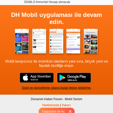
DİABLO İmmortal Hesap alınacak
DH Mobil uygulaması ile devam
edin.
Mobil tarayıcınız ile mümkün olanların yanı sıra, birçok yeni ve
faydalı özelliğe erişin.
Gizle ve güncelleme çıkana kadar tekrar gösterme.
Donanım Haber Forum - Mobil Sürüm
Hakkımızda
|
Yukarı
Uygulama ile Aç
Tam sürüm için Tıklayınız