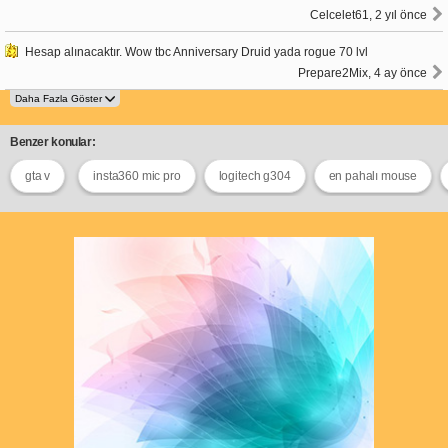
Celcelet61, 2 yıl önce
Hesap alınacaktır. Wow tbc Anniversary Druid yada rogue 70 lvl
Prepare2Mix, 4 ay önce
Benzer konular:
gta v
insta360 mic pro
logitech g304
en pahalı mouse