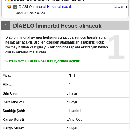
DİABLO İmmortal Hesap alınacak
1
Satın Al
30 Aralık 2023 02:33
1
DİABLO İmmortal Hesap alınacak
1
Diablo immortal avrupa herhangi sunucuda sunucu transferi olan
hesap alınacaktır. Bilgileri özelden atarsanız anlaşabiliriz. ucup
kacmayın şuan kastığım yüksek cr bir hesap var ekstra yan hesap
olarak arkadasıma alıcam.
Sistem Notu : Bu ilan her türlü yoruma açıktır.
1 TL
Fiyat
:
Miktar
: 1
Sıfır Ürün
: Hayır
Garantisi Var
: Hayır
Satıldığı Şehir
: İstanbul
Kargo Ücreti
: Alıcı Öder
Kargo Şirketi
: Diğer