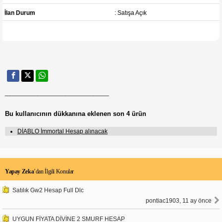
İlan Durum
: Satışa Açık
______________________________
Bu kullanıcının dükkanına eklenen son 4 ürün
DİABLO İmmortal Hesap alınacak
Yapay Zeka
’dan İlgili Konular
Satılık Gw2 Hesap Full Dlc
pontiac1903, 11 ay önce
UYGUN FİYATA DİVİNE 2 SMURF HESAP