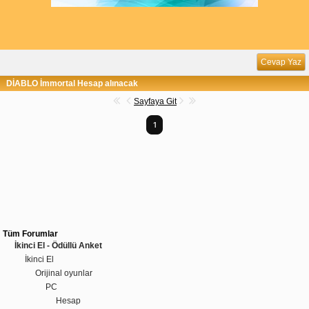
Cevap Yaz
DİABLO İmmortal Hesap alınacak
Sayfaya Git
1
Tüm Forumlar
İkinci El - Ödüllü Anket
İkinci El
Orijinal oyunlar
PC
Hesap