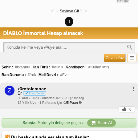
İstatistik
Sayfaya Git
1
DİABLO İmmortal Hesap alınacak
Cevap Yaz
Şehir :
#İstanbul
İlan Türü :
#Alınık
Kondisyon :
#Kullanılmış
Ban Durumu :
#Yok
Mail Devri :
#Evet
z3rotolerance
Z
Er
Konu Sahibi
30 Aralık 2023 Cumartesi 02:33:31 (2 mesaj)
12 Yıllık Üye, -1 Referans için
-1/5 Puan
0
Satışta:
Satıcıyla iletişime geçiniz.
Satın Al
Bu başlık altında yer alan tüm ilanlar;