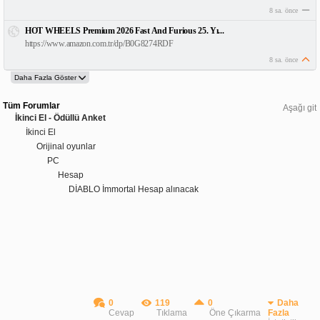
8 sa. önce
HOT WHEELS Premium 2026 Fast And Furious 25. Yı...
https://www.amazon.com.tr/dp/B0G8274RDF
8 sa. önce
Tüm Forumlar
Aşağı git
İkinci El - Ödüllü Anket
İkinci El
Orijinal oyunlar
PC
Hesap
DİABLO İmmortal Hesap alınacak
0
119
0
Daha
Cevap
Tıklama
Öne Çıkarma
Fazla