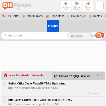
Uygulama
Teknoloji
Giriş ve
ile Aç
Haberleri
Kayıt
DH Portal
İndirim Kodu
Speedtest
Bölüme Git
Destek
Sıcak Fırsatlarda Tıklananlar
Gizle
Editörün Seçtiği Fırsatlar
Scrikss Office Comet Versatil 0.7 Mm Siyah : Am...
https://www.amazon.com.tr/dp/B0FN87YLY3
8 sa. önce
Brio Takım Çantası Dolu 3 Gözlü 420 MM ECO : Am...
https://www.amazon.com.tr/dp/B0DJBQGPSX