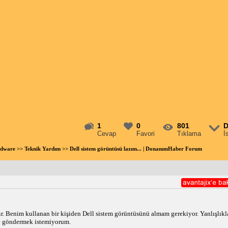
1
0
801
D
Cevap
Favori
Tıklama
İ
rdware
>>
Teknik Yardım
>> Dell sistem görüntüsü lazım... | DonanımHaber Forum
 Benim kullanan bir kişiden Dell sistem görüntüsünü almam gerekiyor. Yanlışlıkla 
ye göndermek istemiyorum.