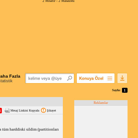
2 Misafir -
2 Masaüstü
aha Fazla
Konuya Özel
statistik
Favorilerime Ekle
Sayfa:
1
Konuyu Açandan
Reklamlar
Popüler Mesajlar
Mesaj Linkini Kopyala
Şikayet
Linkli Mesajlar
Yazdır
E-Posta Aboneliği
tüm harddiski sildim (partitionları
Konuyu Gizle