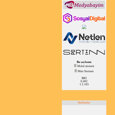
Bu sayfanın
Mobil sürümü
Mini Sürümü
BR3
0,402
1.2.165
Reklamlar