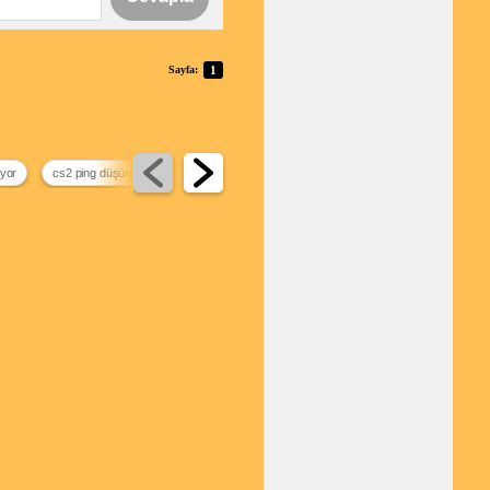
Sayfa:
1
ıyor
cs2 ping düşürme
windows 10 ekran görüntüsü alma
laptop menteşe tam