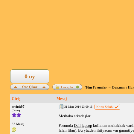
0 oy
Öne Çıkar
Cevapla
Tüm Forumlar
>>
Donanım / Ha
Giriş
Mesaj
myigit07
31 Mart 2014 23:09:15
Konu Sahibi
Çavuş
Merhaba arkadaşlar.
62 Mesaj
Forumda
Dell
laptop
kullanan muhakkak vardır.
falan filan). Bu yüzden ihtiyacım var garanti