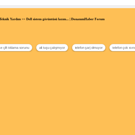
Teknik Yardım
>> Dell sistem görüntüsü lazım... | DonanımHaber Forum
 çift tıklama sorunu
alt tuşu çalışmıyor
telefon şarj olmuyor
telefon çok ısın