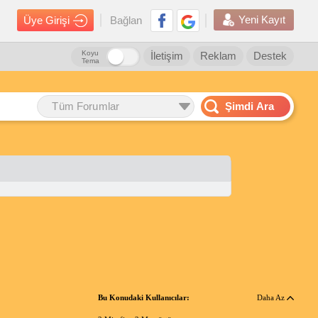
Yeni Kayıt
Üye Girişi
Bağlan
Koyu
İletişim
Reklam
Destek
Tema
Tüm Forumlar
Şimdi Ara
Bu Konudaki Kullanıcılar:
Daha Az