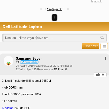
İstatistik
Sayfaya Git
1
Dell Latitude Laptop
Cevap Yaz
Samsung Sever
Er
Konu Sahibi
04 Kasım 2019 Pazartesi 11:08:22 (9754 mesaj)
12 Yıllık Üye, 125 Referans için
5/5 Puan
0
2. Nesil 4 çekirdekli i5 işlemci 2450M
4 gb DDR3 ram
İntel HD 3000 paylaşımlı VGA
14.1" ekran
Kingston
240 gb SSD