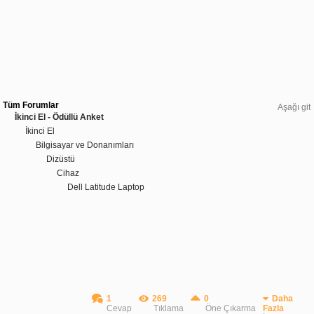
Tüm Forumlar
Aşağı git
İkinci El - Ödüllü Anket
İkinci El
Bilgisayar ve Donanımları
Dizüstü
Cihaz
Dell Latitude Laptop
1
269
0
Daha
Cevap
Tıklama
Öne Çıkarma
Fazla