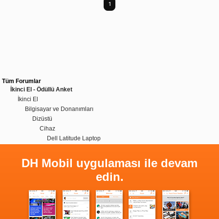
1
Tüm Forumlar
İkinci El - Ödüllü Anket
İkinci El
Bilgisayar ve Donanımları
Dizüstü
Cihaz
Dell Latitude Laptop
DH Mobil uygulaması ile devam
edin.