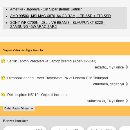
Amerika - Japonya - Çin Siparişleriniz Getirilir
AMD 9950X, MSI MAG X870, 64 GB RAM, 1 TB SSD + 2TB SSD
SONY WF-C700N - JBL LIVE BEAM 3 - BLAUPUNKT B220 -
SAMSUNG 45W ARAÇ ŞARJI
Yapay Zeka
’dan İlgili Konular
Satılık Laptop Parçaları ve Laptop İşlemci (Acer-HP-Dell)
sezar61, 4 yıl önce
Ultrabook önerisi - Acer TravelMate P4 vs Lenovo E16 Thinkpad
oturkmen, geçen yıl
Dell Inspiron N5110 : Objektif İnceleme
sulocanxxx, 14 yıl önce
Benzer konular: