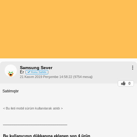
Samsung Sever
Er
Konu Sahibi
21 Kasım 2019 Perşembe 14:58:22 (9754 mesaj)
0
Satılmıştır
< Bu ileti mobil sürüm kullanılarak atıldı >
______________________________
Bu kullanıcının dükkanına eklenen son 4 ürün