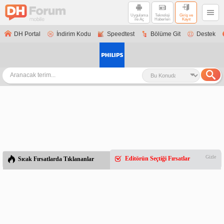
Uygulama
Teknoloji
Giriş ve
ile Aç
Haberleri
Kayıt
DH Portal
İndirim Kodu
Speedtest
Bölüme Git
Destek
Gizle
Editörün Seçtiği Fırsatlar
Sıcak Fırsatlarda Tıklananlar