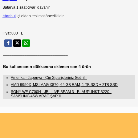
Batarya 1 saat civarı dayanır
İstanbul
içi elden teslimat önceliklidir.
Fiyat 800 TL
______________________________
Bu kullanıcının dükkanına eklenen son 4 ürün
Amerika - Japonya - Çin Siparişleriniz Getirilir
AMD 9950X, MSI MAG X870, 64 GB RAM, 1 TB SSD + 2TB SSD
SONY WF-C700N - JBL LIVE BEAM 3 - BLAUPUNKT B220 -
SAMSUNG 45W ARAÇ ŞARJI