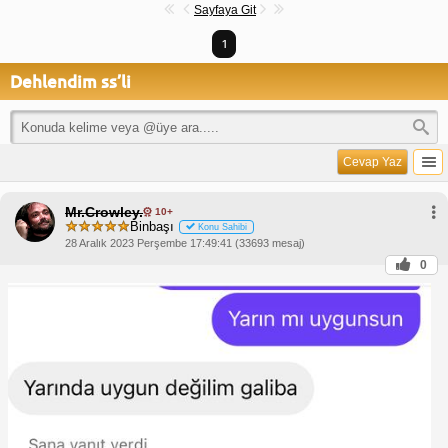
Sayfaya Git
1
Dehlendim ss’li
Cevap Yaz
Mr.Crowley.
10+
Binbaşı
Konu Sahibi
28 Aralık 2023 Perşembe 17:49:41 (33693 mesaj)
0