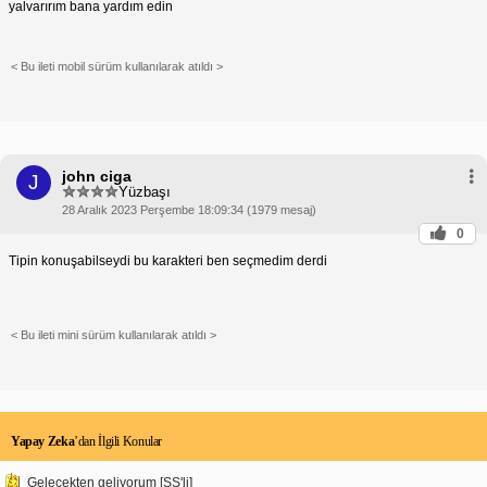
yalvarırım bana yardım edin
< Bu ileti mobil sürüm kullanılarak atıldı >
john ciga
J
Yüzbaşı
28 Aralık 2023 Perşembe 18:09:34 (1979 mesaj)
0
Tipin konuşabilseydi bu karakteri ben seçmedim derdi
< Bu ileti mini sürüm kullanılarak atıldı >
Yapay Zeka
’dan İlgili Konular
Gelecekten geliyorum [SS'li]