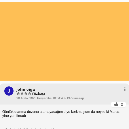
john ciga
J
Yüzbaşı
28 Aralık 2023 Perşembe 18:04:43 (1979 mesaj)
2
Günlük utanma dozunu alamayacağım diye korkmuştum da neyse ki Maraz
yine yanıltmadı