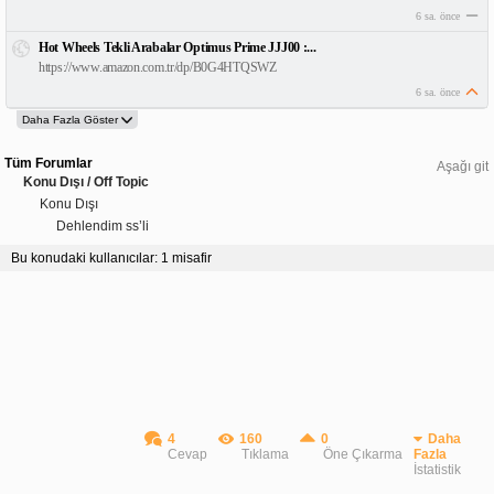
6 sa. önce
Hot Wheels Tekli Arabalar Optimus Prime JJJ00 :...
https://www.amazon.com.tr/dp/B0G4HTQSWZ
6 sa. önce
Tüm Forumlar
Aşağı git
Konu Dışı / Off Topic
Konu Dışı
Dehlendim ss’li
Bu konudaki kullanıcılar: 1 misafir
4
160
0
Daha
Cevap
Tıklama
Öne Çıkarma
Fazla
İstatistik