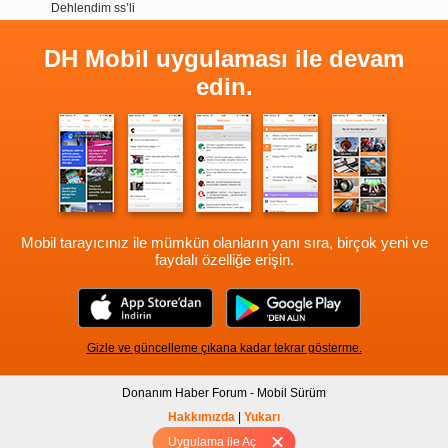
Dehlendim ss’li
DH Mobil uygulaması ile devam
edin.
Mobil tarayıcınız ile mümkün olanların yanı sıra, birçok yeni ve
faydalı özelliğe erişin.
Gizle ve güncelleme çıkana kadar tekrar gösterme.
Donanım Haber Forum - Mobil Sürüm
Hakkımızda
|
Yukarı
Uygulama ile Aç
Tam sürüm için Tıklayınız