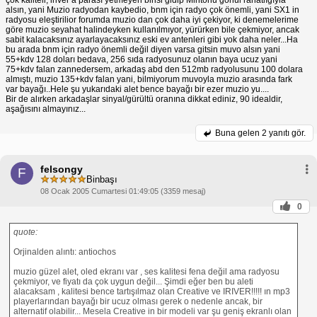
alsın, yani Muzio radyodan kaybedio, bnm için radyo çok önemli, yani SX1 in
radyosu eleştirilior forumda muzio dan çok daha iyi çekiyor, ki denemelerime
göre muzio seyahat halindeyken kullanılmıyor, yürürken bile çekmiyor, ancak
sabit kalacaksınız ayarlayacaksınız eski ev antenleri gibi yok daha neler...Ha
bu arada bnm için radyo önemli değil diyen varsa gitsin muvo alsın yani
55+kdv 128 doları bedava, 256 sıda radyosunuz olanın baya ucuz yani
75+kdv falan zannedersem, arkadaş abd den 512mb radyolusunu 100 dolara
almıştı, muzio 135+kdv falan yani, bilmiyorum muvoyla muzio arasında fark
var bayağı..Hele şu yukarıdaki alet bence bayağı bir ezer muzio yu....
Bir de alırken arkadaşlar sinyal/gürültü oranına dikkat ediniz, 90 idealdir,
aşağısını almayınız...
Buna gelen
2 yanıtı gör.
felsongy
F
Binbaşı
08 Ocak 2005 Cumartesi 01:49:05 (3359 mesaj)
0
quote:
Orjinalden alıntı: antiochos
muzio güzel alet, oled ekranı var , ses kalitesi fena değil ama radyosu
çekmiyor, ve fiyatı da çok uygun değil... Şimdi eğer ben bu aleti
alacaksam , kalitesi bence tartışılmaz olan Creative ve IRIVER!!!!! ın mp3
playerlarından bayağı bir ucuz olması gerek o nedenle ancak, bir
alternatif olabilir... Mesela Creative in bir modeli var şu geniş ekranlı olan