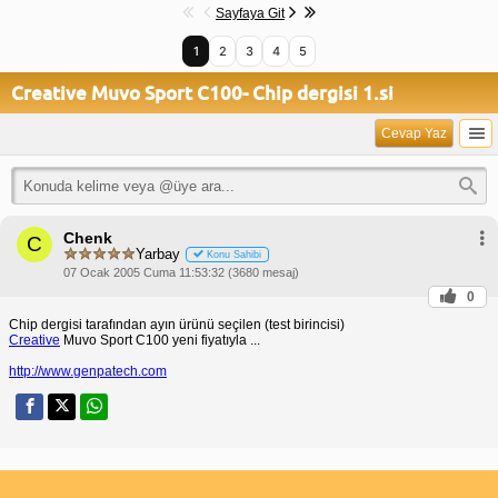
Sayfaya Git
1
2
3
4
5
Creative Muvo Sport C100- Chip dergisi 1.si
Cevap Yaz
Chenk
C
Yarbay
Konu Sahibi
07 Ocak 2005 Cuma 11:53:32 (3680 mesaj)
0
Chip dergisi tarafından ayın ürünü seçilen (test birincisi)
Creative
Muvo Sport C100 yeni fiyatıyla ...
http://www.genpatech.com