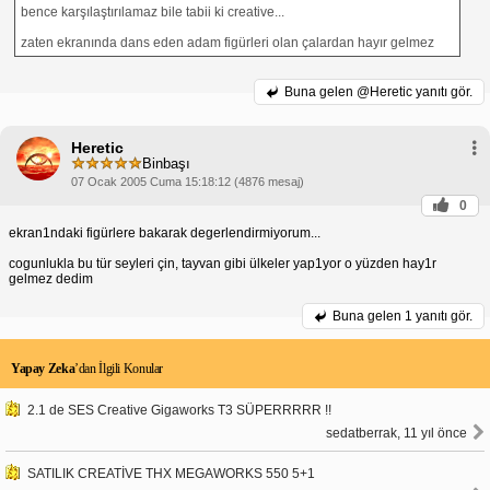
bence karşılaştırılamaz bile tabii ki creative...
zaten ekranında dans eden adam figürleri olan çalardan hayır gelmez
Buna gelen
@Heretic yanıtı gör.
Heretic
Binbaşı
07 Ocak 2005 Cuma 15:18:12 (4876 mesaj)
0
ekran1ndaki figürlere bakarak degerlendirmiyorum...
cogunlukla bu tür seyleri çin, tayvan gibi ülkeler yap1yor o yüzden hay1r
gelmez dedim
Buna gelen
1 yanıtı gör.
Yapay Zeka
’dan İlgili Konular
2.1 de SES Creative Gigaworks T3 SÜPERRRRR !!
sedatberrak, 11 yıl önce
SATILIK CREATİVE THX MEGAWORKS 550 5+1