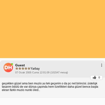
Guest
Yarbay
07 Ocak 2005 Cuma 12:01:09 (101547 mesaj)
0
geçekten güzel ama ben muzio yu tek geçerim o da pc net birincisi..üstelişk
tasarım ödülü de var dünya çapında hem özellikleri daha güzel bence.başta
ekran farklı muzio nunki oled..