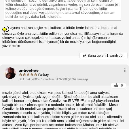
etmemeliydim, sözümü geri alıyorum ama genede mal kelimesinin bir
küfür olmadığına ve günlük yaşantımıza yerleşmiş son derece masum bir
kelime olduğunu düşünüyorum, keşke insanlar Tribünde de küfür
edeceğine mal dese, veya birbirlerine ana avrat söveceğine, o zaman
belki de her şey daha farklı olurdu...
ayrıca haklısın keşke mal kullanılsa tribün lerde falan ama burda mal
olmza ya öyle ana avrat küfür edilen bir yer olsa mal iltifat sayılır ama forumda
olmuyo neyse çok teşekkürler hassasiyetimi anladığın için(forumun o
tribünlere dönüşmesini istemiyorum) bir de muzio'yu niye beğenmediğini
yazar mısın
Buna gelen
1 yanıtı gör.
antiochos
Yarbay
08 Ocak 2005 Cumartesi 01:32:08 (20343 mesaj)
0
muzio güzel alet, oled ekranı var , ses kalitesi fena değil ama radyosu
çekmiyor, ve fiyatı da çok uygun değil... Şimdi eğer ben bu aleti alacaksam ,
kalitesi bence tartışılmaz olan Creative ve IRIVER!!!!! ın mp3 playerlarından
bayağı bir ucuz olması gerek o nedenle ancak, bir alternatif olabilir... Mesela
Creative in bir modeli var şu geniş ekranlı olan , o sadece usb den şarj
oluyormuş, mesela uzun yolda, tatilde bilgisayarımdan uzak olduğum
zamanlarda bu aleti kullanamadıktan sonra gider başka alet alırım, alternatih
böyle bir şeydir, ürün çok kalitelidir ama şeklini beğenmezsin gider alternatifini
alırsın... Ama fiyat performans açısından bakarsanız Minton ucuz bir alet ve
çok kaliteli, iriver a parası yetmeyen birisi gidip Mintonu gönül rahatlığıyla