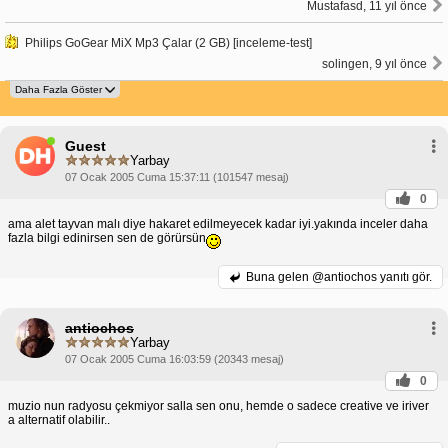
Mustafasd, 11 yıl önce
Philips GoGear MiX Mp3 Çalar (2 GB) [inceleme-test]
solingen, 9 yıl önce
Guest
Yarbay
07 Ocak 2005 Cuma 15:37:11 (101547 mesaj)
0
ama alet tayvan malı diye hakaret edilmeyecek kadar iyi.yakında inceler daha
fazla bilgi edinirsen sen de görürsün
Buna gelen
@antiochos yanıtı gör.
antiochos
Yarbay
07 Ocak 2005 Cuma 16:03:59 (20343 mesaj)
0
muzio nun radyosu çekmiyor salla sen onu, hemde o sadece creative ve iriver
a alternatif olabilir..