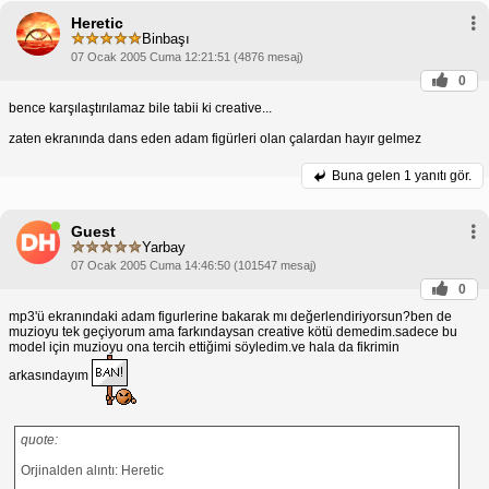
Heretic
Binbaşı
07 Ocak 2005 Cuma 12:21:51 (4876 mesaj)
0
bence karşılaştırılamaz bile tabii ki creative...
zaten ekranında dans eden adam figürleri olan çalardan hayır gelmez
Buna gelen
1 yanıtı gör.
Guest
Yarbay
07 Ocak 2005 Cuma 14:46:50 (101547 mesaj)
0
mp3'ü ekranındaki adam figurlerine bakarak mı değerlendiriyorsun?ben de
muzioyu tek geçiyorum ama farkındaysan creative kötü demedim.sadece bu
model için muzioyu ona tercih ettiğimi söyledim.ve hala da fikrimin
arkasındayım
quote:
Orjinalden alıntı: Heretic