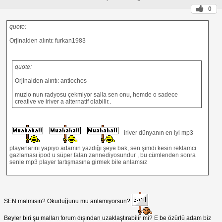
0
quote:
Orjinalden alıntı: furkan1983
quote:
Orjinalden alıntı: antiochos
muzio nun radyosu çekmiyor salla sen onu, hemde o sadece
creative ve iriver a alternatif olabilir..
iriver dünyanın en iyi mp3
playerlarını yapıyo adamın yazdığı şeye bak, sen şimdi kesin reklamcı
gazlaması ipod u süper falan zannediyosundur , bu cümlenden sonra
senle mp3 player tartışmasına girmek bile anlamsız
SEN malmısın? Okuduğunu mu anlamıyorsun?
Beyler biri şu malları forum dışından uzaklaştırabilir mi? E be özürlü adam biz