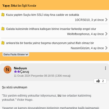
Yapay Zeka
’dan İlgili Konular
Kaza yaptım Suçlu kim SSLİ olay Ana cadde ve sokakta
10CRS010, 3 yıl önce
Galata kulesinde intihara kalkışan birine insanlar farkedip engel olur
Wolfofbosphorus, 4 ay önce
ankara'da bir barda yalnız başıma oturuyorum yahut iflah olmaz bir
NassinGözüm, 4 ay önce
Neduun
N
Çavuş
11 Ocak 2024 Perşembe 08:18:55 (1306 mesaj)
2
Şu sözü unutmayın
"Siz yardım edilmiş yoksullar istiyorsunuz,
biz
ise ortadan kaldırılmış
yoksulluk." Victor Hugo.
Yaşamın ve karnını doyurabilmen,birilerinin merhametine bağlı kalmamalı