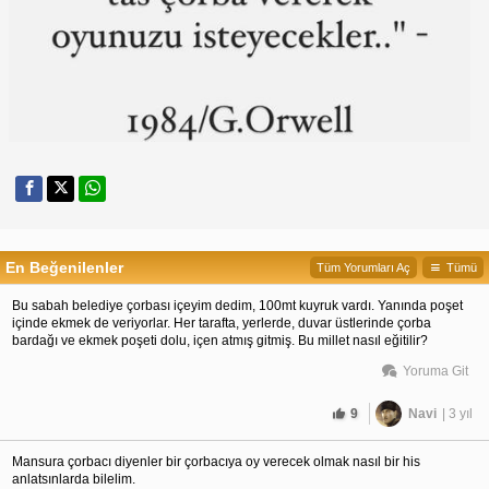
En Beğenilenler
Tüm Yorumları Aç
Tümü
Bu sabah belediye çorbası içeyim dedim, 100mt kuyruk vardı. Yanında poşet
içinde ekmek de veriyorlar. Her tarafta, yerlerde, duvar üstlerinde çorba
bardağı ve ekmek poşeti dolu, içen atmış gitmiş. Bu millet nasıl eğitilir?
Yoruma Git
9
Navi
| 3 yıl
Mansura çorbacı diyenler bir çorbacıya oy verecek olmak nasıl bir his
anlatsınlarda bilelim.