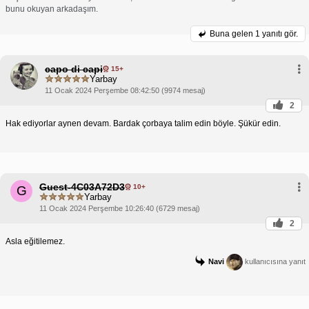
bunu okuyan arkadaşım.
Buna gelen
1 yanıtı gör.
capo di capi
15+
Yarbay
11 Ocak 2024 Perşembe 08:42:50 (9974 mesaj)
2
Hak ediyorlar aynen devam. Bardak çorbaya talim edin böyle. Şükür edin.
Guest-4C03A72D3
10+
G
Yarbay
11 Ocak 2024 Perşembe 10:26:40 (6729 mesaj)
2
Asla eğitilemez.
Navi
kullanıcısına yanıt