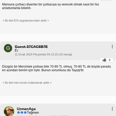
Mansura çorbacı diyenler bir çorbacıya oy verecek olmak nasıl bir his
anlatsınlarda bilelim.
< Bu ileti iOS uygulamasından atıldı >
Guest-37CAC6B7E
G
Er
11 Ocak 2024 Perşembe 04:13:19 (15 mesaj)
0
Düzgün bir Mercimek çorbası bile 70-80 TL olmuş. 70-80 TL de büyük paradır,
en azından benim için öyle. Bunun sorumlusu da Tayyip'tir.
< Bu ileti mini sürüm kullanılarak atıldı >
UzmanAga
Teğmen