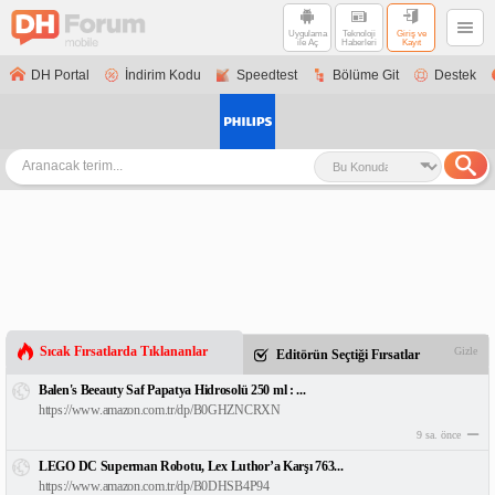
Uygulama
Teknoloji
Giriş ve
ile Aç
Haberleri
Kayıt
DH Portal
İndirim Kodu
Speedtest
Bölüme Git
Destek
Sıcak Fırsatlarda Tıklananlar
Gizle
Editörün Seçtiği Fırsatlar
Balen's Beeauty Saf Papatya Hidrosolü 250 ml : ...
https://www.amazon.com.tr/dp/B0GHZNCRXN
9 sa. önce
LEGO DC Superman Robotu, Lex Luthor’a Karşı 763...
https://www.amazon.com.tr/dp/B0DHSB4P94