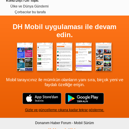
Konu Dışı / Off Topic
Ülke ve Dünya Gündemi
Çorbacılar bu tarafa
DH Mobil uygulaması ile devam
edin.
Mobil tarayıcınız ile mümkün olanların yanı sıra, birçok yeni ve
faydalı özelliğe erişin.
Gizle ve güncelleme çıkana kadar tekrar gösterme.
Donanım Haber Forum - Mobil Sürüm