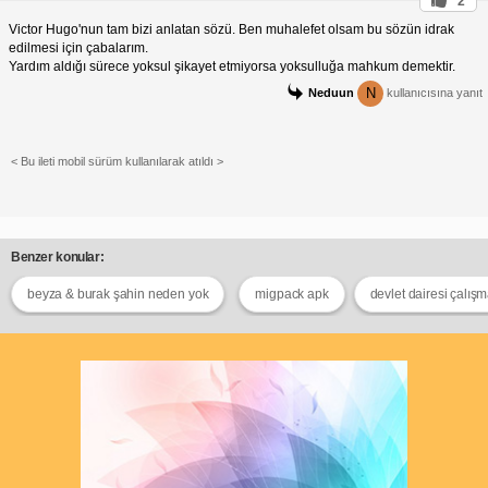
2
Victor Hugo'nun tam bizi anlatan sözü. Ben muhalefet olsam bu sözün idrak
edilmesi için çabalarım.
Yardım aldığı sürece yoksul şikayet etmiyorsa yoksulluğa mahkum demektir.
N
Neduun
kullanıcısına yanıt
< Bu ileti mobil sürüm kullanılarak atıldı >
Benzer konular:
beyza & burak şahin neden yok
migpack apk
devlet dairesi çalışm