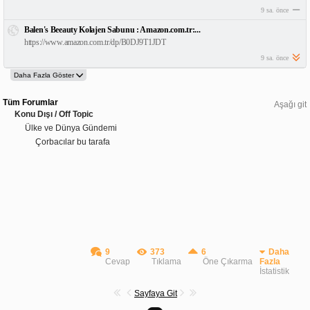
9 sa. önce
Balen's Beeauty Kolajen Sabunu : Amazon.com.tr:...
https://www.amazon.com.tr/dp/B0DJ9T1JDT
9 sa. önce
Tüm Forumlar
Aşağı git
Konu Dışı / Off Topic
Ülke ve Dünya Gündemi
Çorbacılar bu tarafa
9
373
6
Daha
Cevap
Tıklama
Öne Çıkarma
Fazla
İstatistik
Sayfaya Git