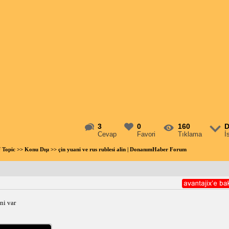
3
0
160
D
Cevap
Favori
Tıklama
İ
f Topic
>>
Konu Dışı
>> çin yuani ve rus rublesi alin | DonanımHaber Forum
ni var 