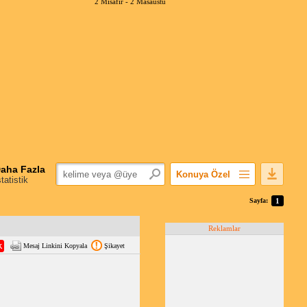
2 Misafir -
2 Masaüstü
aha Fazla
Konuya Özel
statistik
Favorilerime Ekle
Sayfa:
1
Konuyu Açandan
Reklamlar
Popüler Mesajlar
Mesaj Linkini Kopyala
Şikayet
Linkli Mesajlar
Yazdır
E-Posta Aboneliği
Konuyu Gizle