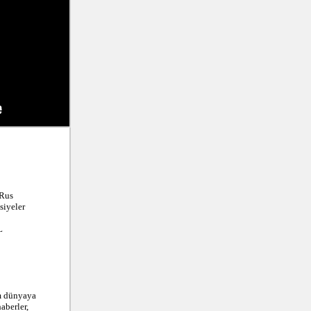
Rus 
iyeler



m dünyaya 
berler, 