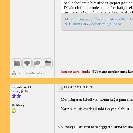
özel haberler ve birbirinden çarpıcı görüntü
D haber bültenlerinde en tarafsız haliyle ek
taşınıyor. Günün tüm haberleri ve merakla 
gelişmeler Kanal D Haber YouTube kanalın
https://www.youtube.com/watch?si=9Cl
izleyicisiyle buluşuyor. En doğru, hızlı ve t
v=iEiiocaDaGM&feature=youtu.be
haberler için Kanal D Haber YouTube kanal
abone olmayı unutmayın!

Kanal D Canlı Yayın:

➤ https://www.kanald.com.tr/canli-yayin

Kanal D Yayın Akışı:

➤ https://www.kanald.com.tr/yayin-akisi

_____________________________
#kanaldhaber #kanaldanahaber #haber #can
İmzanız kural dışıdır!
||
Uymanız gereken imza kural
Tüm Başarılarını Gör
#sondakikahaberleri
braveheart92
19 Eylül 2025 15:12:08
Çavuş
15+
Mert Başaran izledikten sonra kağıt para alma
49 Mesaj
Yatırım tavsiyesi değil tabi isteyen alabilir.
< Bu mesaj bu kişi tarafından değiştirildi
braveheart9