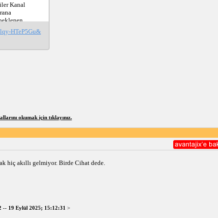
ler Kanal 
rana 
beklenen 
da 
Tilqy-HTeP5Gu&
arafsız 
ına 
lıyayın 
larını okumak için tıklayınız.
k hiç akıllı gelmiyor. Birde Cihat dede.
2
--
19 Eylül 2025; 15:12:31
>