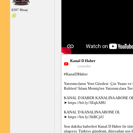
6397 Mesaj
Kanal D Haber
youtube
#KanalDHaber

Yatırımcıların Yeni Gözdesi: Çin Yuanı ve 
Rublesi! İslam Memiş'ten Yatırımcılara Tavs
KANAL D HABER KANALINA ABONE OL
➤ https://bit.ly/3EqhAHU

KANAL D KANALINA ABONE OL

➤ https://bit.ly/3hBCjiU

Son dakika haberleri Kanal D Haber ile tü
ulaşıyor. Türkiye gündemi, dünyadan son ha