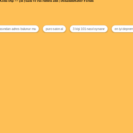
Konu Dışı
>> çin yuani ve rus rublesi alin | DonanımHaber Forum
asından adres bulunur mu
puro satın al
3 kişi 101 nasıl oynanır
en iyi depre