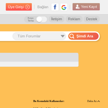
Yeni Kayıt
Üye Girişi
Bağlan
Koyu
İletişim
Reklam
Destek
Tema
Tüm Forumlar
Şimdi Ara
Bu Konudaki Kullanıcılar:
Daha Az