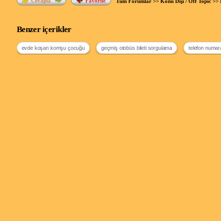
Cevapla
Favorile
Tüm Forumlar
>>
Konu Dışı / Off Topic
>>
Benzer içerikler
evde koşan komşu çocuğu
geçmiş otobüs bileti sorgulama
telefon numar