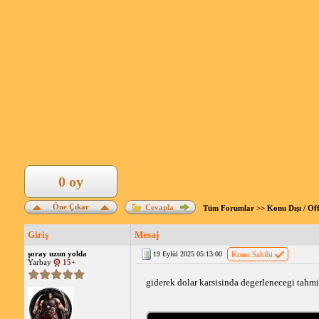
0 oy
Öne Çıkar
Cevapla
Tüm Forumlar
>>
Konu Dışı / Of
Giriş
Mesaj
şoray uzun yolda
19 Eylül 2025 05:13:00
Konu Sahibi
Yarbay
15+
giderek dolar karsisinda degerlenecegi tahmi