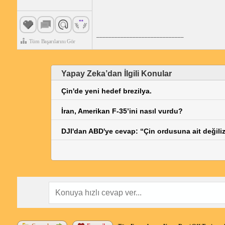
_____________________________
Tüm Başarılarını Gör
Yapay Zeka’dan İlgili Konular
Çin'de yeni hedef brezilya.
İran, Amerikan F-35’ini nasıl vurdu?
DJI'dan ABD'ye cevap: “Çin ordusuna ait değili