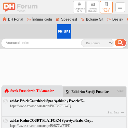
Uygulama
Teknoloji
Giriş ve
ile Aç
Haberleri
Kayıt
DH Portal
İndirim Kodu
Speedtest
Bölüme Git
Destek
Sıcak Fırsatlarda Tıklananlar
Gizle
Editörün Seçtiği Fırsatlar
adidas Erkek Courtblock Spor Ayakkabi, Ftwwht/F...
https://www.amazon.com.tr/dp/B0C3K78BWQ
11 sa. önce
adidas Kadın COURT PLATFORM Spor Ayakkabı, Grey...
https://www.amazon.com.tr/dp/B0BZ7W7TPD