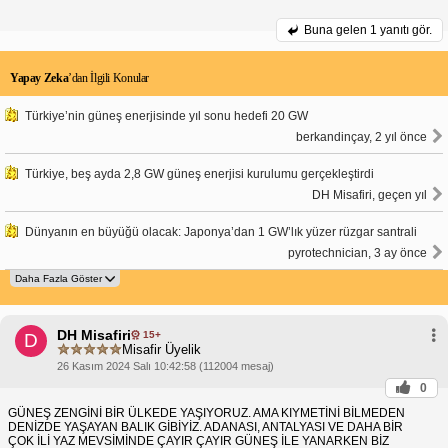
Buna gelen
1 yanıtı gör.
Yapay Zeka
’dan İlgili Konular
Türkiye’nin güneş enerjisinde yıl sonu hedefi 20 GW
berkandinçay, 2 yıl önce
Türkiye, beş ayda 2,8 GW güneş enerjisi kurulumu gerçekleştirdi
DH Misafiri, geçen yıl
Dünyanın en büyüğü olacak: Japonya’dan 1 GW’lık yüzer rüzgar santrali
pyrotechnician, 3 ay önce
DH Misafiri
15+
D
Misafir Üyelik
26 Kasım 2024 Salı 10:42:58 (112004 mesaj)
0
GÜNEŞ ZENGİNİ BİR ÜLKEDE YAŞIYORUZ. AMA KIYMETİNİ BİLMEDEN
DENİZDE YAŞAYAN BALIK GİBİYİZ. ADANASI, ANTALYASI VE DAHA BİR
ÇOK İLİ YAZ MEVSİMİNDE ÇAYIR ÇAYIR GÜNEŞ İLE YANARKEN BİZ