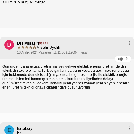
YILLARCA BOŞ YAPMIŞIZ.
DH Misafiri
15+
D
Misafir Üyelik
16 Aralık 2024 Pazartesi 11:11:36 (112004 mesaj)
0
Gümürden daha ucuza üretim maliyeti geliyor elektrik enerjisi üretiminde din
teknik din teknoloji ama Türkiye şartlarında bunu veya da geçirmek zor olduğu
için beklemede demek istediğim yakında bu güneş enerjisi ile elektrik enerjisi
üretme sistemleri tamamıyla çöp olacak kurulum maliyetinden dolayı
günümüzde teknoloji devamı kendini yeniliyor her zaman yeni bir yenilenebilir
enerji üretim tekniği ortaya çıkabilir diye düşünüyorum
Ertabay
E
Er