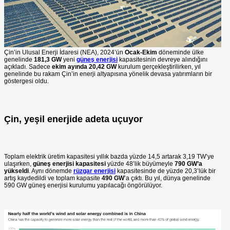
Çin’in Ulusal Enerji İdaresi (NEA), 2024’ün
Ocak-Ekim
döneminde ülke
genelinde
181,3 GW
yeni
güneş enerjisi
kapasitesinin devreye alındığını
açıkladı. Sadece
ekim ayında
20,42 GW
kurulum gerçekleştirilirken, yıl
genelinde bu rakam Çin’in enerji altyapısına yönelik devasa yatırımların bir
göstergesi oldu.
Çin, yeşil enerjide adeta uçuyor
Toplam elektrik üretim kapasitesi yıllık bazda yüzde 14,5 artarak 3,19 TW’ye
ulaşırken,
güneş enerjisi kapasitesi
yüzde 48’lik büyümeyle
790 GW’a
yükseldi
. Aynı dönemde
rüzgar enerjisi
kapasitesinde de yüzde 20,3’lük bir
artış kaydedildi ve toplam kapasite
490 GW
’a çıktı. Bu yıl, dünya genelinde
590 GW güneş enerjisi kurulumu yapılacağı öngörülüyor.