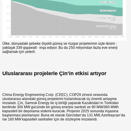
Ülke, dünyadaki şebeke ölçekli güneş ve rüzgar projelerinin üçte ikisini -
yaklaşık 339 gigawatt - inşa ediyor. Bu da 250 milyondan fazla eve enerji
sağlamak için yeterli.
Uluslararası projelerle Çin’in etkisi artıyor
China Energy Engineering Corp. (CEEC), COP29 zirvesi sırasında
uluslararası alandaki güneş projelerini hızlandıracak üç önemli anlaşma
imzaladı. Çin, Samruk Energy ile iş birliği yaparak Kazakistan’ın Türkistan
kentinde 300 MW gücünde bir güneş enerjisi santrali ve 90 MW/360 MWh
kapasiteli bir depolama sistemi kuracak. Projenin 2025 sonunda inşasına
başlanması planlanıyor. Buna ek olarak Gürcistan’da 131 MW, Azerbaycan’da
ise 160 MW kapasiteli santraller için de sözleşme imzalandı.