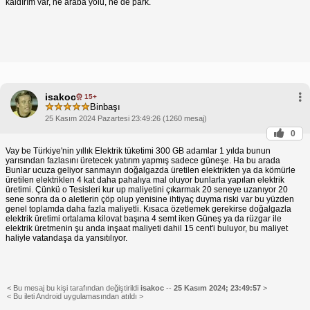
kaldırım var, ne araba yolu, ne de park.
isakoc
15+
Binbaşı
25 Kasım 2024 Pazartesi 23:49:26 (1260 mesaj)
0
Vay be Türkiye'nin yıllık Elektrik tüketimi 300 GB adamlar 1 yılda bunun
yarısından fazlasını üretecek yatırım yapmış sadece güneşe. Ha bu arada
Bunlar ucuza geliyor sanmayın doğalgazda üretilen elektrikten ya da kömürle
üretilen elektriklen 4 kat daha pahalıya mal oluyor bunlarla yapılan elektrik
üretimi. Çünkü o Tesisleri kur up maliyetini çıkarmak 20 seneye uzanıyor 20
sene sonra da o aletlerin çöp olup yenisine ihtiyaç duyma riski var bu yüzden
genel toplamda daha fazla maliyetli. Kısaca özetlemek gerekirse doğalgazla
elektrik üretimi ortalama kilovat başına 4 semt iken Güneş ya da rüzgar ile
elektrik üretmenin şu anda inşaat maliyeti dahil 15 cent'i buluyor, bu maliyet
haliyle vatandaşa da yansıtılıyor.
< Bu mesaj bu kişi tarafından değiştirildi
isakoc
--
25 Kasım 2024; 23:49:57
>
< Bu ileti Android uygulamasından atıldı >