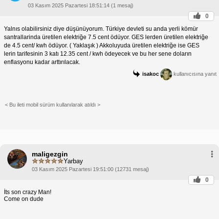
03 Kasım 2025 Pazartesi 18:51:14 (1 mesaj)
0
Yalnıs olabilirsiniz diye düşünüyorum. Türkiye devleti su anda yerli kömür
santrallarinda üretilen elektriğe 7.5 cent ödüyor. GES lerden üretilen elektriğe
de 4.5 cent/ kwh ödüyor. ( Yaklaşık ) Akkoluyuda üretilen elektriğe ise GES
lerin tarifesinin 3 katı 12.35 cent / kwh ödeyecek ve bu her sene doların
enflasyonu kadar arttırılacak.
isakoc
kullanıcısına yanıt
< Bu ileti mobil sürüm kullanılarak atıldı >
maligezgin
Yarbay
03 Kasım 2025 Pazartesi 19:51:00 (12731 mesaj)
0
İts son crazy Man!
Come on dude