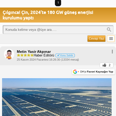
1
Çılgınca! Çin, 2024’te 180 GW güneş enerjisi
kurulumu yaptı
Cevap Yaz
Metin Yasir Akpınar
Haber Editörü
Konu Sahibi
25 Kasım 2024 Pazartesi 16:26:30 (13334 mesaj)
2
+
DH'yi
Favori Kaynağın Yap