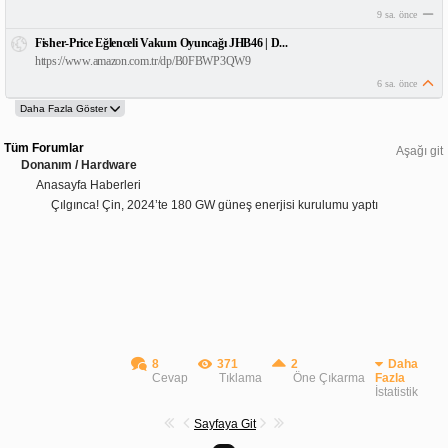
9 sa. önce
Fisher-Price Eğlenceli Vakum Oyuncağı JHB46 | D...
https://www.amazon.com.tr/dp/B0FBWP3QW9
6 sa. önce
Tüm Forumlar
Aşağı git
Donanım / Hardware
Anasayfa Haberleri
Çılgınca! Çin, 2024’te 180 GW güneş enerjisi kurulumu yaptı
8
371
2
Daha
Cevap
Tıklama
Öne Çıkarma
Fazla
İstatistik
Sayfaya Git