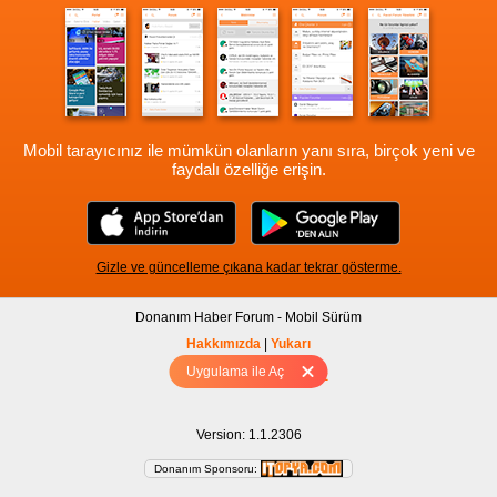
Mobil tarayıcınız ile mümkün olanların yanı sıra, birçok yeni ve
faydalı özelliğe erişin.
Gizle ve güncelleme çıkana kadar tekrar gösterme.
Donanım Haber Forum - Mobil Sürüm
Hakkımızda
|
Yukarı
Uygulama ile Aç
Tam sürüm için Tıklayınız
Version: 1.1.2306
Donanım Sponsoru: