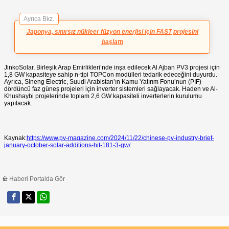
Ayrıca Bkz.
Japonya, sınırsız nükleer füzyon enerjisi için FAST projesini
başlattı
JinkoSolar, Birleşik Arap Emirlikleri’nde inşa edilecek Al Ajban PV3 projesi için
1,8 GW kapasiteye sahip n-tipi TOPCon modülleri tedarik edeceğini duyurdu.
Ayrıca, Sineng Electric, Suudi Arabistan’ın Kamu Yatırım Fonu’nun (PIF)
dördüncü faz güneş projeleri için inverter sistemleri sağlayacak. Haden ve Al-
Khushaybi projelerinde toplam 2,6 GW kapasiteli inverterlerin kurulumu
yapılacak.
Kaynak:
https://www.pv-magazine.com/2024/11/22/chinese-pv-industry-brief-
january-october-solar-additions-hit-181-3-gw/
Haberi Portalda Gör