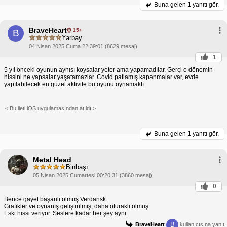
Buna gelen
1 yanıtı gör.
BraveHeart
15+
B
Yarbay
04 Nisan 2025 Cuma 22:39:01 (8629 mesaj)
1
5 yıl önceki oyunun aynısı koysalar yeter ama yapamadılar. Gerçi o dönemin
hissini ne yapsalar yaşatamazlar. Covid patlamış kapanmalar var, evde
yapılabilecek en güzel aktivite bu oyunu oynamaktı.
< Bu ileti iOS uygulamasından atıldı >
Buna gelen
1 yanıtı gör.
Metal Head
Binbaşı
05 Nisan 2025 Cumartesi 00:20:31 (3860 mesaj)
0
Bence gayet başarılı olmuş Verdansk
Grafikler ve oynanış geliştirilmiş, daha oturaklı olmuş.
Eski hissi veriyor. Seslere kadar her şey aynı.
B
BraveHeart
kullanıcısına yanıt