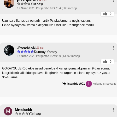
piskopat417
10+
Yüzbaşı
17 Nisan 2025 Perşembe 16:47:54 (660 mesaj)
0
Uzunca yıllar ps da oynadım artık Pc platformuna geçiş yaptım.
Pc de oynayacak varsa ekleşebiliriz. Özellikle Resurgence modu.
-PoseidoN-
15+
Kurmay Yarbay
17 Nisan 2025 Perşembe 16:49:59 (13992 mesaj)
0
GOKAYGULER06 ekle üstad genelde 4 kişi giriyoruz akşamları 9 dan sonra,
karşılıklı müsait oldukça davet ile gireriz. resurgence island oynuyoruz yaşlar
35-40 arası
İ
istanblue001
kullanıcısına yanıt
Mrtcicekk
M
Yüzbaşı