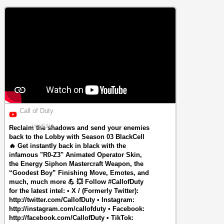
Call of Duty
youtube
Reclaim the shadows and send your enemies
back to the Lobby with Season 03 BlackCell
🔥 Get instantly back in black with the
infamous "R0-Z3" Animated Operator Skin,
the Energy Siphon Mastercraft Weapon, the
“Goodest Boy” Finishing Move, Emotes, and
much, much more 💪 💥 Follow #CallofDuty
for the latest intel: • X / (Formerly Twitter):
http://twitter.com/CallofDuty • Instagram:
http://instagram.com/callofduty • Facebook:
http://facebook.com/CallofDuty • TikTok: