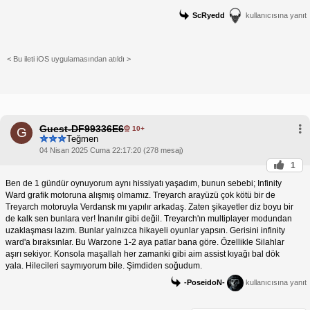
ScRyedd
kullanıcısına yanıt
< Bu ileti iOS uygulamasından atıldı >
Guest-DF99336E6
10+
G
Teğmen
04 Nisan 2025 Cuma 22:17:20 (278 mesaj)
1
Ben de 1 gündür oynuyorum aynı hissiyatı yaşadım, bunun sebebi; Infinity
Ward grafik motoruna alışmış olmamız. Treyarch arayüzü çok kötü bir de
Treyarch motoruyla Verdansk mı yapılır arkadaş. Zaten şikayetler diz boyu bir
de kalk sen bunlara ver! İnanılır gibi değil. Treyarch'ın multiplayer modundan
uzaklaşması lazım. Bunlar yalnızca hikayeli oyunlar yapsın. Gerisini infinity
ward'a bıraksınlar. Bu Warzone 1-2 aya patlar bana göre. Özellikle Silahlar
aşırı sekiyor. Konsola maşallah her zamanki gibi aim assist kıyağı bal dök
yala. Hilecileri saymıyorum bile. Şimdiden soğudum.
-PoseidoN-
kullanıcısına yanıt