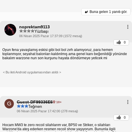
Buna gelen
1 yanıtı gör.
noprektam9113
Yüzbaşı
06 Nisan 2025 Pazar 17:37:09 (1572 mesaj)
0
Oyun fena yavaşlamış eskisi gibi bol bol zırh alamıyoruz, para hemen
toplanmıyor, seyahat balonları kaldırılmış ama genel kanı beğenildiği yönünde
bakalım warzone nun son kurşunu hayata döndürmeye yeticek mi
< Bu ileti Android uygulamasından atıldı >
Guest-DF99336E6
10+
G
Teğmen
06 Nisan 2025 Pazar 17:42:00 (278 mesaj)
0
Hocam MW3 te zero recoil silahlarım var, BP50 ve Striker, o silahları
Warzone'da ateş ederken resmen recoil show yaşıyorum. Bununla ilgili