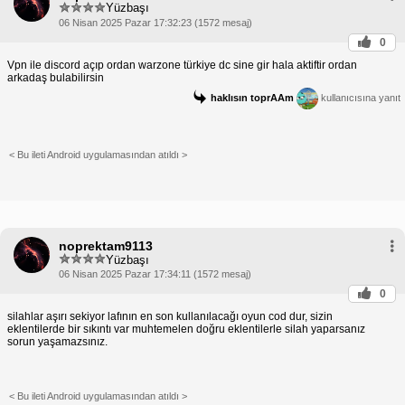
Yüzbaşı
06 Nisan 2025 Pazar 17:32:23 (1572 mesaj)
0
Vpn ile discord açıp ordan warzone türkiye dc sine gir hala aktiftir ordan
arkadaş bulabilirsin
haklısın toprAAm
kullanıcısına yanıt
< Bu ileti Android uygulamasından atıldı >
noprektam9113
Yüzbaşı
06 Nisan 2025 Pazar 17:34:11 (1572 mesaj)
0
silahlar aşırı sekiyor lafının en son kullanılacağı oyun cod dur, sizin
eklentilerde bir sıkıntı var muhtemelen doğru eklentilerle silah yaparsanız
sorun yaşamazsınız.
< Bu ileti Android uygulamasından atıldı >