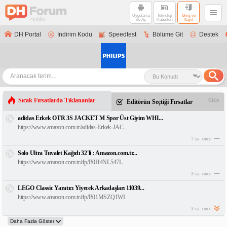
Uygulama
Teknoloji
Giriş ve
ile Aç
Haberleri
Kayıt
DH Portal
İndirim Kodu
Speedtest
Bölüme Git
Destek
Sıcak Fırsatlarda Tıklananlar
Gizle
Editörün Seçtiği Fırsatlar
adidas Erkek OTR 3S JACKET M Spor Üst Giyim WHI...
https://www.amazon.com.tr/adidas-Erkek-JAC...
7 sa. önce
Solo Ultra Tuvalet Kağıdı 32'li : Amazon.com.tr...
https://www.amazon.com.tr/dp/B0H4NL547L
3 sa. önce
LEGO Classic Yaratıcı Yiyecek Arkadaşları 11039...
https://www.amazon.com.tr/dp/B01MSZQ1WI
3 sa. önce