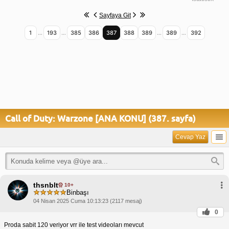
Sayfaya Git
1
…
193
…
385
386
387
388
389
…
389
…
392
Call of Duty: Warzone [ANA KONU] (387. sayfa)
Cevap Yaz
thsnblt
10+
Binbaşı
04 Nisan 2025 Cuma 10:13:23 (2117 mesaj)
0
Proda sabit 120 veriyor vrr ile test videoları mevcut