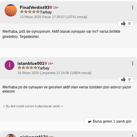
FinalVerdict93
15+
Yarbay
13 Nisan 2025 Pazar 17:28:07 (10741 mesaj)
0
Merhaba, ps5 de oynuyorum. Aktif olarak oynayan var mı? varsa birlikte
girebiliriz. Teşekkürler.
istanblue001
10+
İ
Yarbay
16 Nisan 2025 Çarşamba 17:14:06 (16804 mesaj)
0
Merhaba ps de oynayan ve geceleri aktif olan varsa özelden psn adınızı yazın
eklerim
< Bu ileti mobil sürüm kullanılarak atıldı >
Buna gelen
1 yanıtı gör.