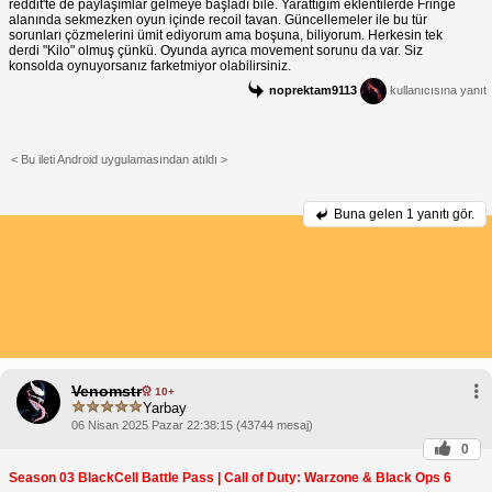
reddit'te de paylaşımlar gelmeye başladı bile. Yarattığım eklentilerde Fringe
alanında sekmezken oyun içinde recoil tavan. Güncellemeler ile bu tür
sorunları çözmelerini ümit ediyorum ama boşuna, biliyorum. Herkesin tek
derdi "Kilo" olmuş çünkü. Oyunda ayrıca movement sorunu da var. Siz
konsolda oynuyorsanız farketmiyor olabilirsiniz.
noprektam9113
kullanıcısına yanıt
< Bu ileti Android uygulamasından atıldı >
Buna gelen
1 yanıtı gör.
Venomstr
10+
Yarbay
06 Nisan 2025 Pazar 22:38:15 (43744 mesaj)
0
Season 03 BlackCell Battle Pass | Call of Duty: Warzone & Black Ops 6