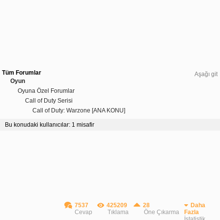
Tüm Forumlar
Aşağı git
Oyun
Oyuna Özel Forumlar
Call of Duty Serisi
Call of Duty: Warzone [ANA KONU]
Bu konudaki kullanıcılar: 1 misafir
7537
425209
28
Daha
Cevap
Tıklama
Öne Çıkarma
Fazla
İstatistik