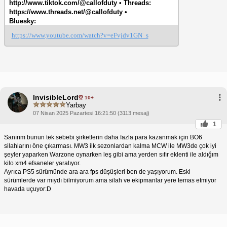
http://www.tiktok.com/@callofduty • Threads:
https://www.threads.net/@callofduty •
Bluesky:
https://bsky.app/profile/callofduty.com
https://www.youtube.com/watch?v=eFvjdv1GN_s
InvisibleLord
10+
Yarbay
07 Nisan 2025 Pazartesi 16:21:50 (3113 mesaj)
1
Sanırım bunun tek sebebi şirketlerin daha fazla para kazanmak için BO6
silahlarını öne çıkarması. MW3 ilk sezonlardan kalma MCW ile MW3de çok iyi
şeyler yaparken Warzone oynarken leş gibi ama yerden sıfır eklenti ile aldığım
kilo xm4 efsaneler yaratıyor.
Ayrıca PS5 sürümünde ara ara fps düşüşleri ben de yaşıyorum. Eski
sürümlerde var mıydı bilmiyorum ama silah ve ekipmanlar yere temas etmiyor
havada uçuyor:D