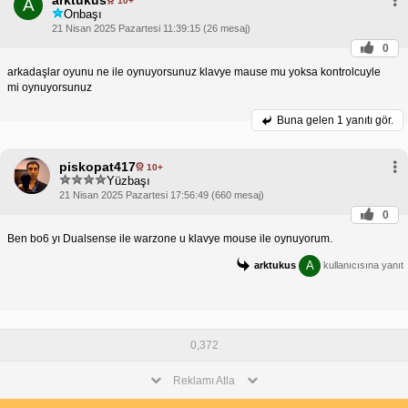
arktukus
10+
A
Onbaşı
21 Nisan 2025 Pazartesi 11:39:15 (26 mesaj)
0
arkadaşlar oyunu ne ile oynuyorsunuz klavye mause mu yoksa kontrolcuyle
mi oynuyorsunuz
Buna gelen
1 yanıtı gör.
piskopat417
10+
Yüzbaşı
21 Nisan 2025 Pazartesi 17:56:49 (660 mesaj)
0
Ben bo6 yı Dualsense ile warzone u klavye mouse ile oynuyorum.
A
arktukus
kullanıcısına yanıt
0,372
Reklamı Atla