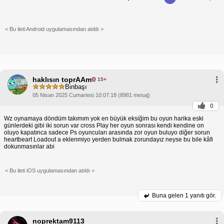
< Bu ileti Android uygulamasından atıldı >
haklısın toprAAm
15+
Binbaşı
05 Nisan 2025 Cumartesi 10:07:18 (8981 mesaj)
0
Wz oynamaya döndüm takımım yok en büyük eksiğim bu oyun harika eski
günlerdeki gibi iki sorun var cross Play her oyun sonrası kendi kendine on
oluyo kapatınca sadece Ps oyuncuları arasında zor oyun buluyo diğer sorun
heartbeart Loadout a eklenmiyo yerden bulmak zorundayız neyse bu bile kâfi
dokunmasınlar abi
< Bu ileti iOS uygulamasından atıldı >
Buna gelen
1 yanıtı gör.
noprektam9113