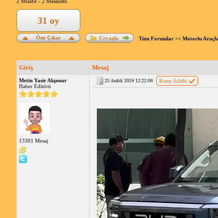
2 Misafir -
2 Masaüstü
31 oy
Öne Çıkar
Cevapla
Tüm Forumlar
>>
Motorlu Araçl
Giriş
Mesaj
Metin Yasir Akpınar
25 Aralık 2024 12:22:06
Konu Sahibi
Haber Editörü
13301 Mesaj