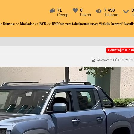
71
0
7.456
D
Cevap
Favori
Tıklama
İ
ar Dünyası
>>
Markalar
>>
BYD
>> BYD’nin yeni fabrikasının inşası “kölelik benzeri” koşu
ANASAYFA GÖRÜNÜMÜNE