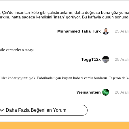
 Çin'de insanları köle gibi çalıştıranların, daha doğrusu buna göz yuma
ırkını, hatta sadece kendisini 'insan' görüyor. Bu kafayla günün sonund
Muhammed Taha Türk
25 Aral
bile vermezler o maaşı.
ToggT12x
25 Aral
ler kadar şeytanı yok. Fabrikada uçan kuştan haberi vardır bunların. Taşeron da k
Weisanstein
26 Aral
Daha Fazla Beğenilen Yorum