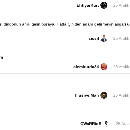
EhtiyarKurt
25 Aralı
sı dingonun ahırı gelin buraya. Hatta Çin'den adam getirmeyin asgari ü
sissil
25 Aralı
ır
alemburda34
25 Aralı
Illusive Man
25 Aralı
CWaRRioR
25 Aral