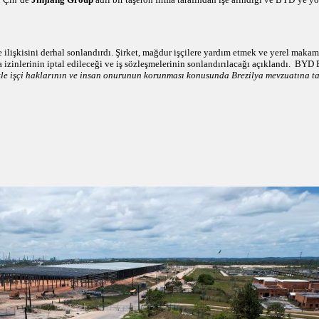
lişkisini derhal sonlandırdı. Şirket, mağdur işçilere yardım etmek ve yerel makaml
ışma izinlerinin iptal edileceği ve iş sözleşmelerinin sonlandırılacağı açıklandı. B
kle işçi haklarının ve insan onurunun korunması konusunda Brezilya mevzuatına 