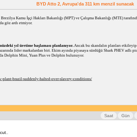
BYD Atto 2, Avrupa'da 311 km menzil sunacak
a Brezilya Kamu İşçi Hakları Bakanlığı (MPT) ve Çalışma Bakanlığı (MTE) tarafından
da göz ardı etmiyor.
üzdeki yıl üretime başlaması planlanıyor.
Ancak bu skandalın planları etkileyip
pazarında lider markalardan biri. Ekim ayında piyasaya sürdüğü Shark PHEV adlı pi
ında Dolphin Mini, Yuan Plus ve Dolphin bulunuyor.
v-plant-brazil-suddenly-halted-over-slavery-conditions/
Saat
Gün
cut..