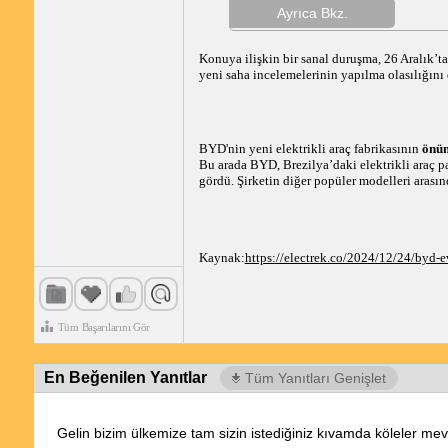
Ayrıca Bkz.
Konuya ilişkin bir sanal duruşma, 26 Aralık’t
yeni saha incelemelerinin yapılma olasılığını 
BYD'nin yeni elektrikli araç fabrikasının
önüm
Bu arada BYD, Brezilya’daki elektrikli araç 
gördü. Şirketin diğer popüler modelleri aras
Kaynak:
https://electrek.co/2024/12/24/byd-e
Tüm Başarılarını Gör
En Beğenilen Yanıtlar
Tüm Yanıtları Genişlet
Gelin bizim ülkemize tam sizin istediğiniz kıvamda köleler mev