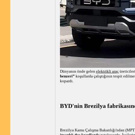
Dünyanın önde gelen
elektrikli araç
üreticile
benzeri”
koşullarda çalıştığının tespit edilme
kopardı.
BYD'nin Brezilya fabrikasın
Brezilya Kamu Çalışma Bakanlığı'ndan (MPT) t
insanlık dışı koşullarda
tutuluyordu. İşçileri