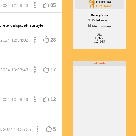
85
k 2024 12:49:43
Bu sayfanın
Mobil sürümü
crete çalışacak sürüyle
Mini Sürümü
BR3
0,977
28
k 2024 12:54:02
1.2.165
Reklamlar
17
k 2024 13:03:43
13
k 2024 13:28:49
5
ık 2024 13:36:36