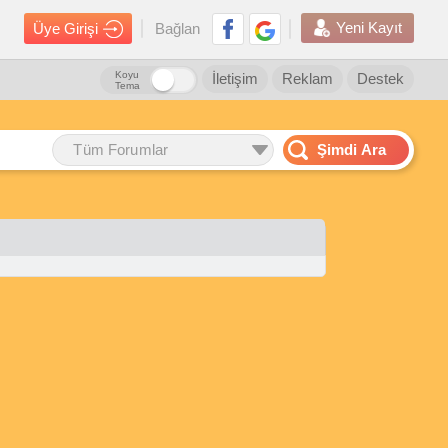
Yeni Kayıt
Üye Girişi
Bağlan
Koyu
İletişim
Reklam
Destek
Tema
Tüm Forumlar
Şimdi Ara