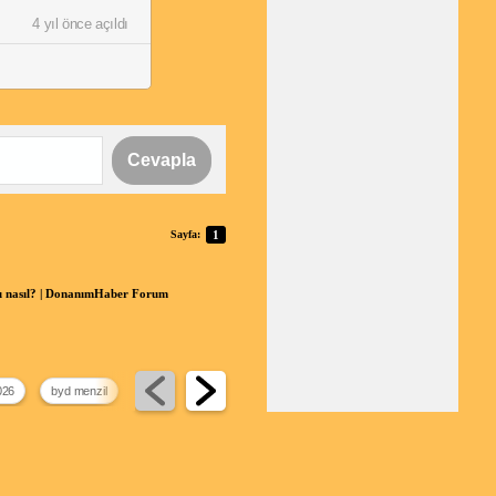
4 yıl önce açıldı
Cevapla
Sayfa:
1
tı nasıl? | DonanımHaber Forum
026
byd menzil