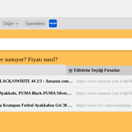
Diğer
Speedtest
r sunuyor? Fiyatı nasıl?
Editörün Seçtiği Fırsatlar
adidas Erkek PARK ST Ayakkabı CBLACK/CBLACK/OWHITE 44 2/3 : Amazon.com.tr: Moda
https://www.amazon.com.tr/d
PUMA BELLA DONNA DayINight Kadın Spor Ayakkabı, PUMA Black-PUMA Silver, 35.5 : Amazon.com.tr: Moda
https://www.amazon.com.tr/dp
Jump 28223 Açık Gri - Neon Yeşil Çim Halı Saha Krampon Futbol Ayakkabısı Gri 38 Fiyatları ve Özellikleri