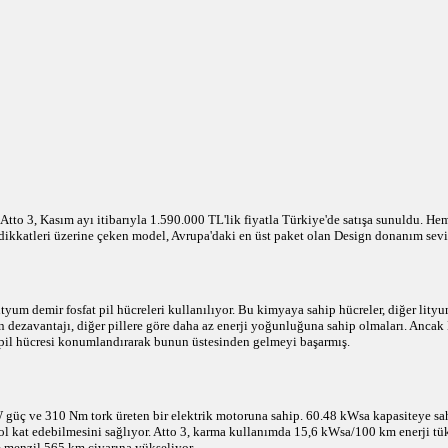
o 3, Kasım ayı itibarıyla 1.590.000 TL'lik fiyatla Türkiye'de satışa sunuldu. He
 dikkatleri üzerine çeken model, Avrupa'daki en üst paket olan Design donanım sevi
yum demir fosfat pil hücreleri kullanılıyor. Bu kimyaya sahip hücreler, diğer lityu
n dezavantajı, diğer pillere göre daha az enerji yoğunluğuna sahip olmaları. Ancak 
a pil hücresi konumlandırarak bunun üstesinden gelmeyi başarmış.
 güç ve 310 Nm tork üreten bir elektrik motoruna sahip. 60.48 kWsa kapasiteye sa
l kat edebilmesini sağlıyor. Atto 3, karma kullanımda 15,6 kWsa/100 km enerji tük
 menzil 565 km civarına yükseliyor.