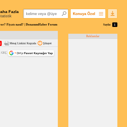
aha Fazla
Konuya Özel
statistik
Favorilerime Ekle
uyor? Fiyatı nasıl? | DonanımHaber Forum
Sayfa:
1
Konuyu Açandan
Reklamlar
Popüler Mesajlar
Mesaj Linkini Kopyala
Şikayet
Linkli Mesajlar
Yazdır
 GEÇ
+
DH’yi
Favori Kaynağın Yap
E-Posta Aboneliği
Konuyu Gizle