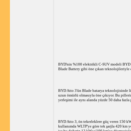
BYD'nin %100 elektrikli C-SUV modeli BYD Att
Blade Battery gibi öne çıkan teknolojileriyle
BYD Atto 3'ün Blade batarya teknolojisinde lit
uzun ömürlü olmasıyla öne çıkıyor. Bu pilleri
yerleşimi ile aynı alanda yüzde 50 daha fazl
BYD Atto 3, ön tekerleklere güç veren 150 kW
kullanımda WLTP'ye göre tek şarjla 420 km yo
ise bu değerin 12 kWsa/100 km'ye düşmesiyle