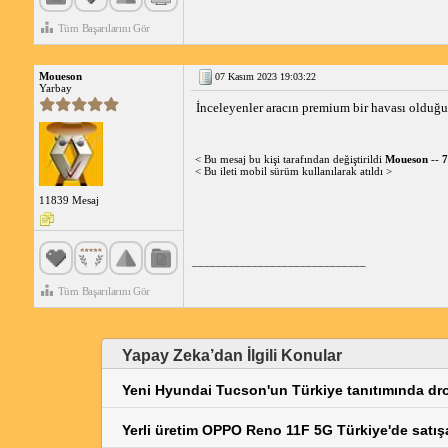
Tüm Başarılarını Gör
Moueson
07 Kasım 2023 19:03:22
Yarbay
İnceleyenler aracın premium bir havası olduğu
< Bu mesaj bu kişi tarafından değiştirildi
Moueson
--
7
< Bu ileti mobil sürüm kullanılarak atıldı >
11839 Mesaj
_____________________________
Tüm Başarılarını Gör
Yapay Zeka’dan İlgili Konular
Yeni Hyundai Tucson'un Türkiye tanıtımında dro
Yerli üretim OPPO Reno 11F 5G Türkiye'de satışa 