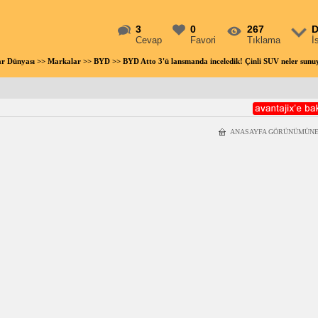
3
0
267
D
Cevap
Favori
Tıklama
İ
ar Dünyası
>>
Markalar
>>
BYD
>> BYD Atto 3'ü lansmanda inceledik! Çinli SUV neler sun
ANASAYFA GÖRÜNÜMÜNE