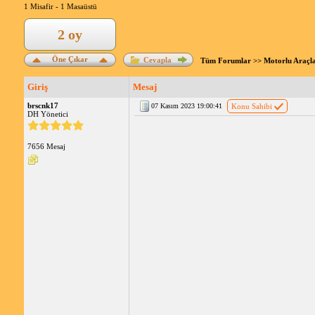
1 Misafir -
1 Masaüstü
2 oy
Öne Çıkar
Cevapla
Tüm Forumlar
>>
Motorlu Araçl
Giriş
Mesaj
brscnk17
07 Kasım 2023 19:00:41
Konu Sahibi
DH Yönetici
7656 Mesaj