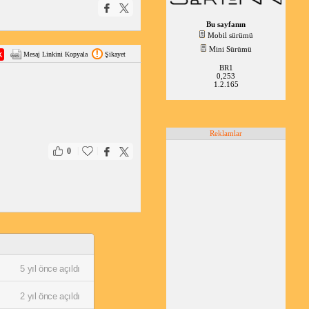
Bu sayfanın
Mobil sürümü
Mini Sürümü
Mesaj Linkini Kopyala
Şikayet
BR1
0,253
1.2.165
Reklamlar
|
|
0
5 yıl önce açıldı
2 yıl önce açıldı