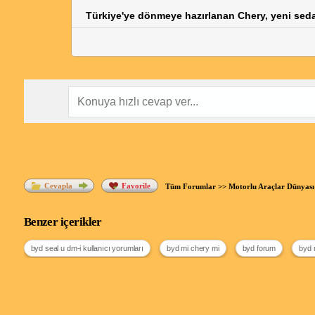
Türkiye'ye dönmeye hazırlanan Chery, yeni seda
Cevapla
Favorile
Tüm Forumlar
>>
Motorlu Araçlar Dünyası
Benzer içerikler
byd seal u dm-i kullanıcı yorumları
byd mi chery mi
byd forum
byd 