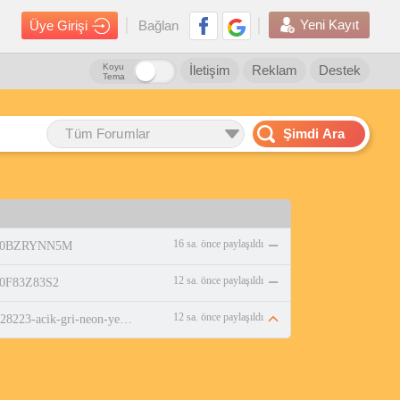
Yeni Kayıt
Üye Girişi
Bağlan
Koyu
İletişim
Reklam
Destek
Tema
Tüm Forumlar
Şimdi Ara
16 sa. önce paylaşıldı
p/B0BZRYNN5M
12 sa. önce paylaşıldı
/B0F83Z83S2
12 sa. önce paylaşıldı
https://www.n11.com/urun/jump-28223-acik-gri-neon-yesil-cim-hali-saha-krampon-futbol-ayakkabisi-37895229?numara=38&amp;magaza=korayspor