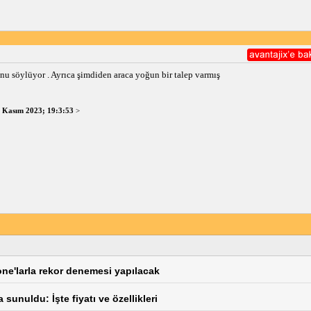
nu söylüyor . Ayrıca şimdiden araca yoğun bir talep varmış
 Kasım 2023; 19:3:53
>
ne'larla rekor denemesi yapılacak
sunuldu: İşte fiyatı ve özellikleri