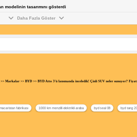
n modelinin tasarımını gösterdi
Daha Fazla Göster
>>
Markalar
>>
BYD
>> BYD Atto 3'ü lansmanda inceledik! Çinli SUV neler sunuyor? Fiya
macaristan fabrikası
1000 km menzilli elektrikli araba
byd seal 08
byd tang 2