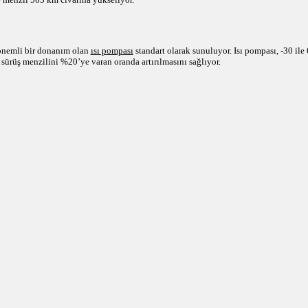
 önemli bir donanım olan
ısı pompası
standart olarak sunuluyor. Isı pompası, -30 ile 
 sürüş menzilini %20’ye varan oranda artırılmasını sağlıyor.