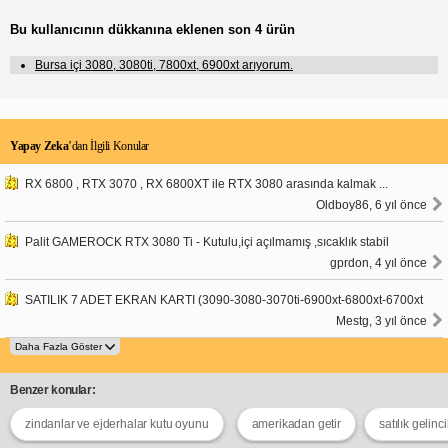
Bu kullanıcının dükkanına eklenen son 4 ürün
Bursa içi 3080, 3080ti, 7800xt, 6900xt arıyorum.
Yapay Zeka
’dan İlgili Konular
RX 6800 , RTX 3070 , RX 6800XT ile RTX 3080 arasında kalmak ...
Oldboy86, 6 yıl önce
Palit GAMEROCK RTX 3080 Ti - Kutulu,içi açılmamış ,sıcaklık stabil
gprdon, 4 yıl önce
SATILIK 7 ADET EKRAN KARTI (3090-3080-3070ti-6900xt-6800xt-6700xt
Mestg, 3 yıl önce
Benzer konular:
zindanlar ve ejderhalar kutu oyunu
amerikadan getir
satılık gelinc