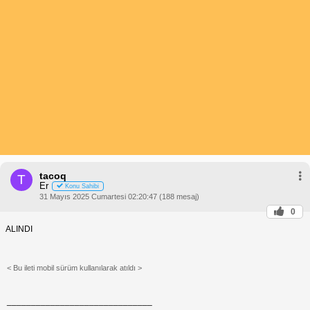
tacoq
T
Er
Konu Sahibi
31 Mayıs 2025 Cumartesi 02:20:47 (188 mesaj)
0
ALINDI
< Bu ileti mobil sürüm kullanılarak atıldı >
______________________________