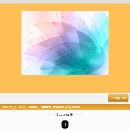
Cevap Yaz
Bursa içi 3080, 3080ti, 7800xt, 6900xt arıyorum.
Sayfaya Git
1