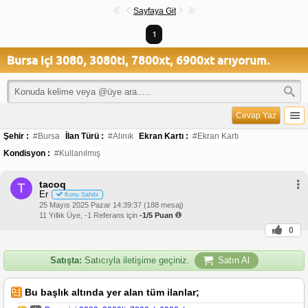
Sayfaya Git
1
Bursa içi 3080, 3080ti, 7800xt, 6900xt arıyorum.
Cevap Yaz
Şehir :
#Bursa
İlan Türü :
#Alınık
Ekran Kartı :
#Ekran Kartı
Kondisyon :
#Kullanılmış
tacoq
T
Er
Konu Sahibi
25 Mayıs 2025 Pazar 14:39:37 (188 mesaj)
11 Yıllık Üye, -1 Referans için
-1/5 Puan
0
Satışta:
Satıcıyla iletişime geçiniz.
Satın Al
Bu başlık altında yer alan tüm ilanlar;