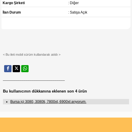
Kargo Şirketi
: Diğer
İlan Durum
: Satışa Açık
< Bu ileti mobil sürüm kullanılarak atıldı >
______________________________
Bu kullanıcının dükkanına eklenen son 4 ürün
Bursa içi 3080, 3080ti, 7800xt, 6900xt arıyorum.