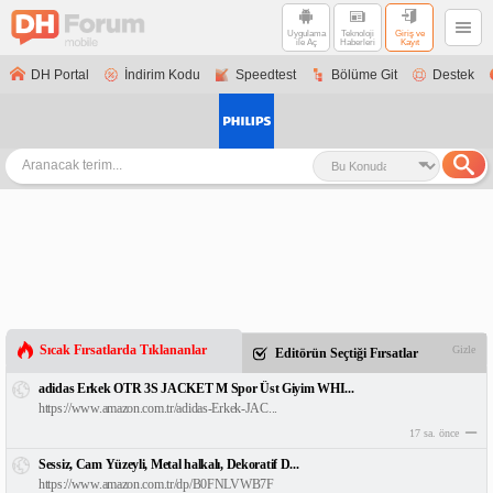
Uygulama
Teknoloji
Giriş ve
ile Aç
Haberleri
Kayıt
DH Portal
İndirim Kodu
Speedtest
Bölüme Git
Destek
Sıcak Fırsatlarda Tıklananlar
Gizle
Editörün Seçtiği Fırsatlar
adidas Erkek OTR 3S JACKET M Spor Üst Giyim WHI...
https://www.amazon.com.tr/adidas-Erkek-JAC...
17 sa. önce
Sessiz, Cam Yüzeyli, Metal halkalı, Dekoratif D...
https://www.amazon.com.tr/dp/B0FNLVWB7F