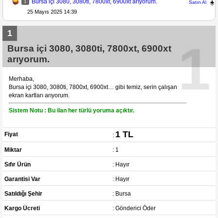
Bursa içi 3080, 3080ti, 7800xt, 6900xt arıyorum.
1
Satın Al
25 Mayıs 2025 14:39
1
1
Bursa içi 3080, 3080ti, 7800xt, 6900xt
arıyorum.
Merhaba,
Bursa içi 3080, 3080ti, 7800xt, 6900xt… gibi temiz, serin çalışan
ekran kartları arıyorum.
Sistem Notu : Bu ilan her türlü yoruma açıktır.
1 TL
Fiyat
:
Miktar
: 1
Sıfır Ürün
: Hayır
Garantisi Var
: Hayır
Satıldığı Şehir
: Bursa
Kargo Ücreti
: Gönderici Öder