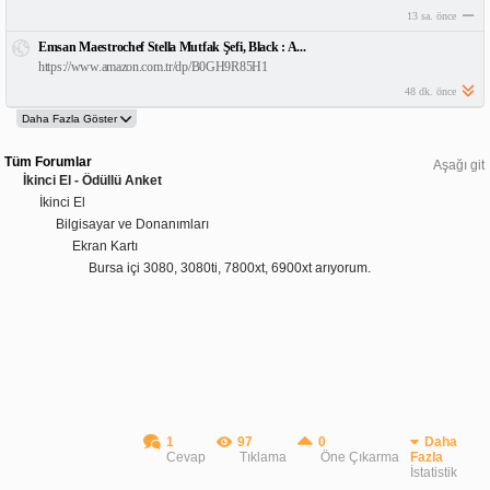
13 sa. önce
Emsan Maestrochef Stella Mutfak Şefi, Black : A...
https://www.amazon.com.tr/dp/B0GH9R85H1
48 dk. önce
Tüm Forumlar
Aşağı git
İkinci El - Ödüllü Anket
İkinci El
Bilgisayar ve Donanımları
Ekran Kartı
Bursa içi 3080, 3080ti, 7800xt, 6900xt arıyorum.
1
97
0
Daha
Cevap
Tıklama
Öne Çıkarma
Fazla
İstatistik