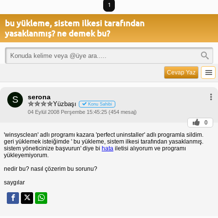
1
bu yükleme, sistem ilkesi tarafından
yasaklanmış? ne demek bu?
Cevap Yaz
serona
S
Yüzbaşı
Konu Sahibi
04 Eylül 2008 Perşembe 15:45:25 (454 mesaj)
0
'winsysclean' adlı programı kazara 'perfect uninstaller' adlı programla sildim.
geri yüklemek isteiğimde ' bu yükleme, sistem ilkesi tarafından yasaklanmış.
sistem yöneticinize başvurun' diye bi
hata
iletisi alıyorum ve programı
yükleyemiyorum.
nedir bu? nasıl çözerim bu sorunu?
saygılar