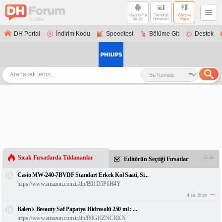
Uygulama
Teknoloji
Giriş ve
ile Aç
Haberleri
Kayıt
DH Portal
İndirim Kodu
Speedtest
Bölüme Git
Destek
Sıcak Fırsatlarda Tıklananlar
Gizle
Editörün Seçtiği Fırsatlar
Casio MW-240-7BVDF Standart Erkek Kol Saati, Si...
https://www.amazon.com.tr/dp/B01D5P6H4Y
4 sa. önce
Balen's Beeauty Saf Papatya Hidrosolü 250 ml : ...
https://www.amazon.com.tr/dp/B0GHZNCRXN