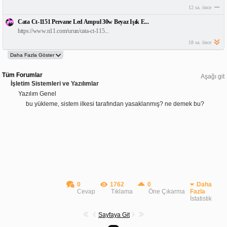
12 sa. önce
Cata Ct-1151 Pervane Led Ampul 30w Beyaz Işık E...
https://www.n11.com/urun/cata-ct-115...
18 sa. önce
Tüm Forumlar
Aşağı git
İşletim Sistemleri ve Yazılımlar
Yazılım Genel
bu yükleme, sistem ilkesi tarafından yasaklanmış? ne demek bu?
0
1762
0
Daha
Cevap
Tıklama
Öne Çıkarma
Fazla
İstatistik
Sayfaya Git