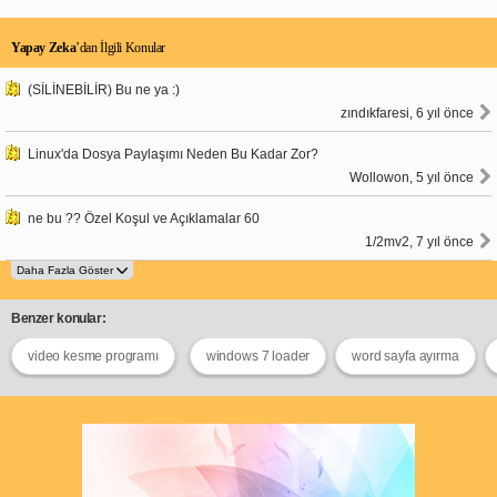
Yapay Zeka
’dan İlgili Konular
(SİLİNEBİLİR) Bu ne ya :)
zındıkfaresi, 6 yıl önce
Linux'da Dosya Paylaşımı Neden Bu Kadar Zor?
Wollowon, 5 yıl önce
ne bu ?? Özel Koşul ve Açıklamalar 60
1/2mv2, 7 yıl önce
Benzer konular:
video kesme programı
windows 7 loader
word sayfa ayırma