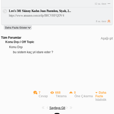
12 sa. önce
Levi's 501 Skinny Kadın Jean Pantolon, Siyah, 2...
https://www.amazon.com.tr/dp/B0CVHFQDV4
8 sa. önce
Tüm Forumlar
Aşağı git
Konu Dışı / Off Topic
Konu Dışı
bu sistem kaç yıl idare eder ?
7
668
0
Daha
Cevap
Tıklama
Öne Çıkarma
Fazla
İstatistik
Sayfaya Git