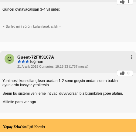
1
Güncel oynayacaksan 3-4 yıl gider.
< Bu ileti mini sürüm kullanılarak atıldı >
Guest-72F89107A
G
Teğmen
21 Aralık 2019 Cumartesi 19:15:33 (1737 mesaj)
0
Yeni nesil konsollar çıksın aradan 1-2 sene geçsin ondan sonra baktın
oyunlarda kasıyor yenilersin.
Senin bu sistemi yenileme ihtiyacı duyuyorsan biz bizimkileri çöpe atalım.
Millette para var aga.
Yapay Zeka
’dan İlgili Konular