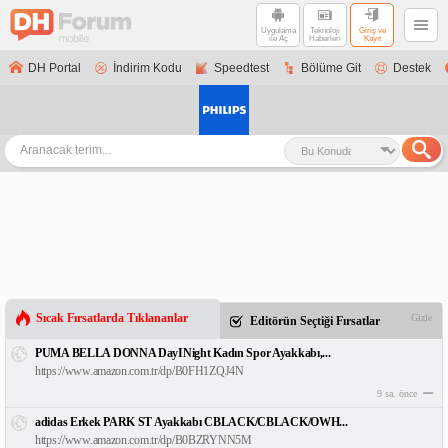
Uygulama
Teknoloji
Giriş ve
ile Aç
Haberleri
Kayıt
DH Portal
İndirim Kodu
Speedtest
Bölüme Git
Destek
Sıcak Fırsatlarda Tıklananlar
Gizle
Editörün Seçtiği Fırsatlar
PUMA BELLA DONNA DayINight Kadın Spor Ayakkabı,...
https://www.amazon.com.tr/dp/B0FH1ZQJ4N
9 sa. önce
adidas Erkek PARK ST Ayakkabı CBLACK/CBLACK/OWH...
https://www.amazon.com.tr/dp/B0BZRYNN5M