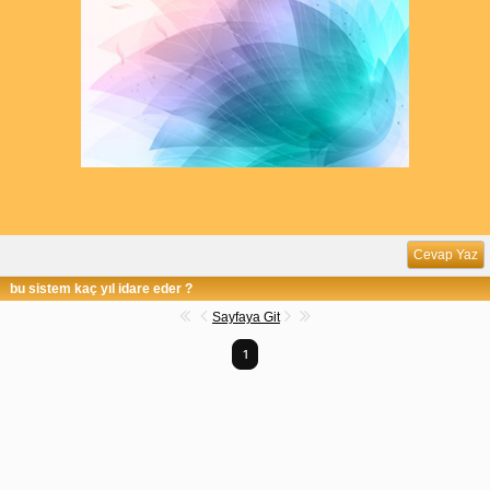
Cevap Yaz
bu sistem kaç yıl idare eder ?
Sayfaya Git
1