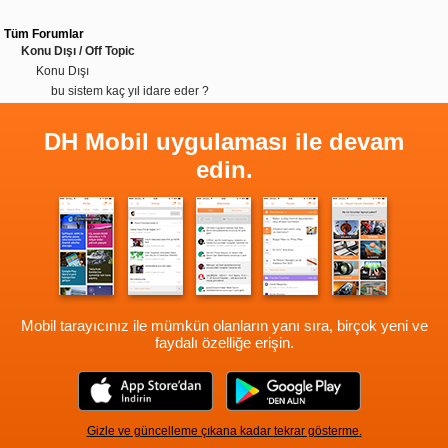
Tüm Forumlar
Konu Dışı / Off Topic
Konu Dışı
bu sistem kaç yıl idare eder ?
DH Mobil uygulaması ile devam
edin.
Mobil tarayıcınız ile mümkün olanların yanı sıra, birçok yeni ve
faydalı özelliğe erişin.
Gizle ve güncelleme çıkana kadar tekrar gösterme.