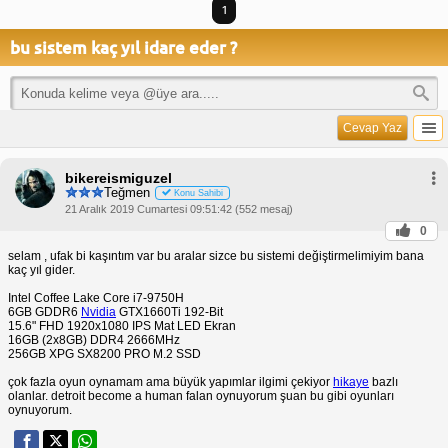
1
bu sistem kaç yıl idare eder ?
Cevap Yaz
bikereismiguzel
Teğmen
Konu Sahibi
21 Aralık 2019 Cumartesi 09:51:42 (552 mesaj)
0
selam , ufak bi kaşıntım var bu aralar sizce bu sistemi değiştirmelimiyim bana
kaç yıl gider.
Intel Coffee Lake Core i7-9750H
6GB GDDR6
Nvidia
GTX1660Ti 192-Bit
15.6" FHD 1920x1080 IPS Mat LED Ekran
16GB (2x8GB) DDR4 2666MHz
256GB XPG SX8200 PRO M.2 SSD
çok fazla oyun oynamam ama büyük yapımlar ilgimi çekiyor
hikaye
bazlı
olanlar. detroit become a human falan oynuyorum şuan bu gibi oyunları
oynuyorum.